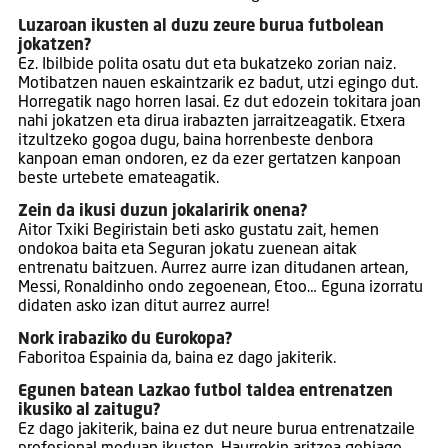
Luzaroan ikusten al duzu zeure burua futbolean
jokatzen?
Ez. Ibilbide polita osatu dut eta bukatzeko zorian naiz.
Motibatzen nauen eskaintzarik ez badut, utzi egingo dut.
Horregatik nago horren lasai. Ez dut edozein tokitara joan
nahi jokatzen eta dirua irabazten jarraitzeagatik. Etxera
itzultzeko gogoa dugu, baina horrenbeste denbora
kanpoan eman ondoren, ez da ezer gertatzen kanpoan
beste urtebete emateagatik.
Zein da ikusi duzun jokalaririk onena?
Aitor Txiki Begiristain beti asko gustatu zait, hemen
ondokoa baita eta Seguran jokatu zuenean aitak
entrenatu baitzuen. Aurrez aurre izan ditudanen artean,
Messi, Ronaldinho ondo zegoenean, Etoo… Eguna izorratu
didaten asko izan ditut aurrez aurre!
Nork irabaziko du Eurokopa?
Faboritoa Espainia da, baina ez dago jakiterik.
Egunen batean Lazkao futbol taldea entrenatzen
ikusiko al zaitugu?
Ez dago jakiterik, baina ez dut neure burua entrenatzaile