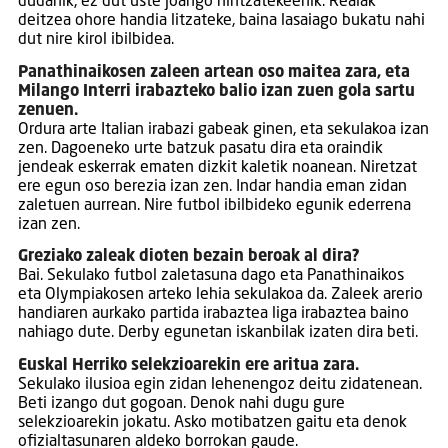
dudanik, ez dut uste joango nintzatekeenik. Realak
deitzea ohore handia litzateke, baina lasaiago bukatu nahi
dut nire kirol ibilbidea.
Panathinaikosen zaleen artean oso maitea zara, eta
Milango Interri irabazteko balio izan zuen gola sartu
zenuen.
Ordura arte Italian irabazi gabeak ginen, eta sekulakoa izan
zen. Dagoeneko urte batzuk pasatu dira eta oraindik
jendeak eskerrak ematen dizkit kaletik noanean. Niretzat
ere egun oso berezia izan zen. Indar handia eman zidan
zaletuen aurrean. Nire futbol ibilbideko egunik ederrena
izan zen.
Greziako zaleak dioten bezain beroak al dira?
Bai. Sekulako futbol zaletasuna dago eta Panathinaikos
eta Olympiakosen arteko lehia sekulakoa da. Zaleek arerio
handiaren aurkako partida irabaztea liga irabaztea baino
nahiago dute. Derby egunetan iskanbilak izaten dira beti.
Euskal Herriko selekzioarekin ere aritua zara.
Sekulako ilusioa egin zidan lehenengoz deitu zidatenean.
Beti izango dut gogoan. Denok nahi dugu gure
selekzioarekin jokatu. Asko motibatzen gaitu eta denok
ofizialtasunaren aldeko borrokan gaude.