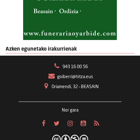
Azken egunetako irakurrienak
943 16 00 56
goiberri@hitza.eus
Oriamendi, 32 – BEASAIN
Nor gara