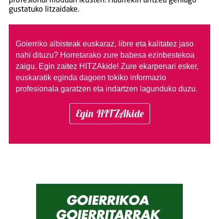
profesional moduan ikusten. Haurrekin aritzea gehiago
gustatuko litzaidake.
Goierriko albisteak euskaraz, libre eta kalitatez jaso
nahi dituzu?
Horretarako zure babesa ezinbestekoa
zaigu. Egin zaitez HITZAkide!
Zure ekarpenari esker,
euskaratik eginda dagoen tokiko informazio
profesionala garatzen eta indartzen lagunduko duzu.
Egin HITZAkide