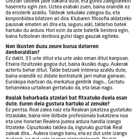
Grezian taldeek jabe bakarra dute, eta gurea zalegoarekin
haserretu egin zen. Uztea erabaki zuen, baina oraindik ez
da eroslerik azaldu. Taldeak sekulako zalegoa du, eta
konponbidea bilatzen ari dira. Klubaren filosofia aldatzeko
pausoak ematen ari dira eta, seguru aski, taldetxo batek
hartuko du ardura. Hori ezin da aste batetik bestera egin,
baina futbolean denbora gutxi dago gauzak egiteko.
Non ikusten duzu zeure burua datorren
denboraldian?
Ez dakit. 33 urte ditut eta urte asko eman ditut kanpoan.
Etxera itzultzeko gogoa dut, baina ikusiko dugu. Aukerak
aztertu behar ditut. Talde batzuek interesa azaldu dute,
baina oraindik ez didate kontraturik jarri mahai gainean.
Eurokopa martxan da, merkatua geldirik dago… Gertatu
beharrekoa uztailean gertatuko da, eta lasai nago.
Realak beharbada atzelari bat fitxatuko duela esan
dute. Euren deia gustura hartuko al zenuke?
Ez pentsa. Real zalea naiz eta Realean jokatzea gustatuko
litzaidake, baina nire ibilbide profesionala bukatzera noa
eta une honetan Realera joatea ardura handia izango
litzateke. Gipuzkoako taldea da, inguruko guztiak Real
zaleak dira… Aukera izango banu, eta ez dut uste izango