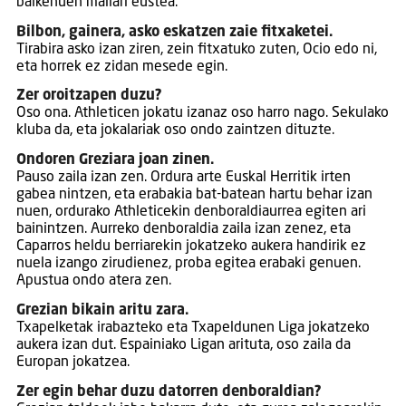
baikenuen mailari eustea.
Bilbon, gainera, asko eskatzen zaie fitxaketei.
Tirabira asko izan ziren, zein fitxatuko zuten, Ocio edo ni,
eta horrek ez zidan mesede egin.
Zer oroitzapen duzu?
Oso ona. Athleticen jokatu izanaz oso harro nago. Sekulako
kluba da, eta jokalariak oso ondo zaintzen dituzte.
Ondoren Greziara joan zinen.
Pauso zaila izan zen. Ordura arte Euskal Herritik irten
gabea nintzen, eta erabakia bat-batean hartu behar izan
nuen, ordurako Athleticekin denboraldiaurrea egiten ari
bainintzen. Aurreko denboraldia zaila izan zenez, eta
Caparros heldu berriarekin jokatzeko aukera handirik ez
nuela izango zirudienez, proba egitea erabaki genuen.
Apustua ondo atera zen.
Grezian bikain aritu zara.
Txapelketak irabazteko eta Txapeldunen Liga jokatzeko
aukera izan dut. Espainiako Ligan arituta, oso zaila da
Europan jokatzea.
Zer egin behar duzu datorren denboraldian?