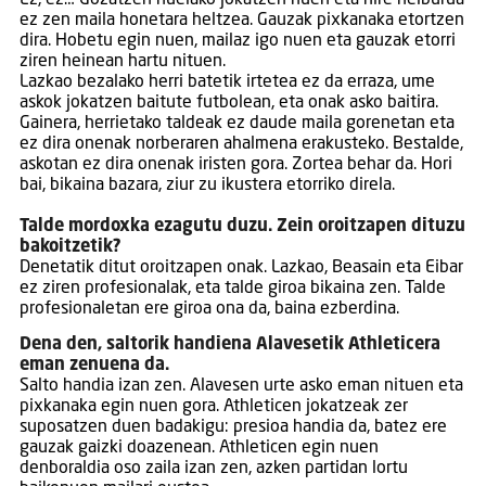
ez zen maila honetara heltzea. Gauzak pixkanaka etortzen
dira. Hobetu egin nuen, mailaz igo nuen eta gauzak etorri
ziren heinean hartu nituen.
Lazkao bezalako herri batetik irtetea ez da erraza, ume
askok jokatzen baitute futbolean, eta onak asko baitira.
Gainera, herrietako taldeak ez daude maila gorenetan eta
ez dira onenak norberaren ahalmena erakusteko. Bestalde,
askotan ez dira onenak iristen gora. Zortea behar da. Hori
bai, bikaina bazara, ziur zu ikustera etorriko direla.
Talde mordoxka ezagutu duzu. Zein oroitzapen dituzu
bakoitzetik?
Denetatik ditut oroitzapen onak. Lazkao, Beasain eta Eibar
ez ziren profesionalak, eta talde giroa bikaina zen. Talde
profesionaletan ere giroa ona da, baina ezberdina.
Dena den, saltorik handiena Alavesetik Athleticera
eman zenuena da.
Salto handia izan zen. Alavesen urte asko eman nituen eta
pixkanaka egin nuen gora. Athleticen jokatzeak zer
suposatzen duen badakigu: presioa handia da, batez ere
gauzak gaizki doazenean. Athleticen egin nuen
denboraldia oso zaila izan zen, azken partidan lortu