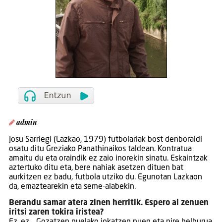
admin
Josu Sarriegi (Lazkao, 1979) futbolariak bost denboraldi
osatu ditu Greziako Panathinaikos taldean. Kontratua
amaitu du eta oraindik ez zaio inorekin sinatu. Eskaintzak
aztertuko ditu eta, bere nahiak asetzen dituen bat
aurkitzen ez badu, futbola utziko du. Egunotan Lazkaon
da, emaztearekin eta seme-alabekin.
Berandu samar atera zinen herritik. Espero al zenuen
iritsi zaren tokira iristea?
Ez, ez… Gozatzen nuelako jokatzen nuen eta nire helburua