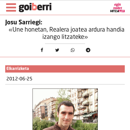
Josu Sarriegi:
«Une honetan, Realera joatea ardura handia
izango litzateke»
Elkarrizketa
2012-06-25