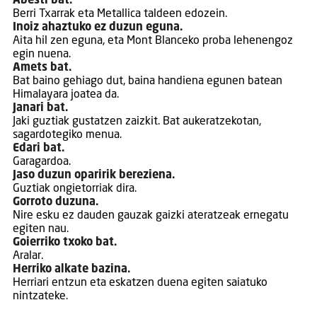
Abesti bat.
Berri Txarrak eta Metallica taldeen edozein.
Inoiz ahaztuko ez duzun eguna.
Aita hil zen eguna, eta Mont Blanceko proba lehenengoz
egin nuena.
Amets bat.
Bat baino gehiago dut, baina handiena egunen batean
Himalayara joatea da.
Janari bat.
Jaki guztiak gustatzen zaizkit. Bat aukeratzekotan,
sagardotegiko menua.
Edari bat.
Garagardoa.
Jaso duzun oparirik bereziena.
Guztiak ongietorriak dira.
Gorroto duzuna.
Nire esku ez dauden gauzak gaizki ateratzeak ernegatu
egiten nau.
Goierriko txoko bat.
Aralar.
Herriko alkate bazina.
Herriari entzun eta eskatzen duena egiten saiatuko
nintzateke.