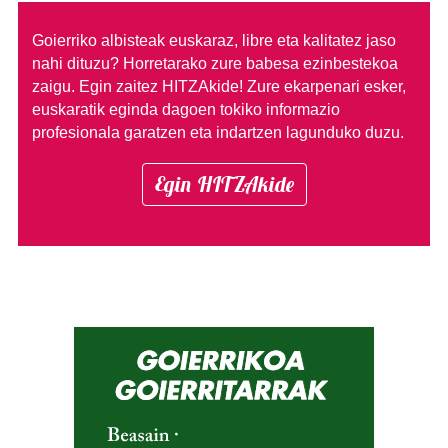
Goierriko albisteak euskaraz, libre eta kalitatez jaso
nahi dituzu?
Horretarako zure babesa ezinbestekoa
zaigu. Egin zaitez HITZAkide!
Zure ekarpenari esker,
euskaratik eginda dagoen tokiko informazio
profesionala garatzen eta indartzen lagunduko duzu.
Egin HITZAkide