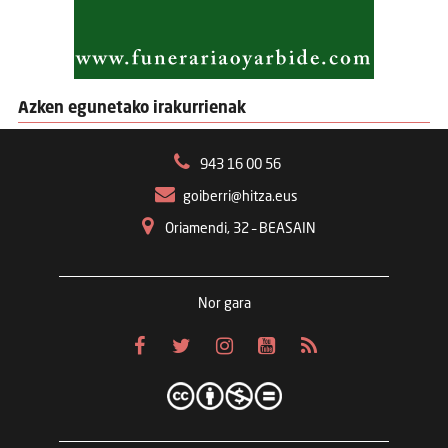
Azken egunetako irakurrienak
943 16 00 56
goiberri@hitza.eus
Oriamendi, 32 – BEASAIN
Nor gara