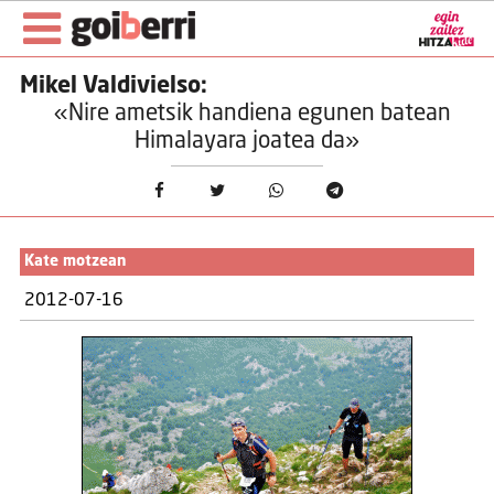
Mikel Valdivielso:
«Nire ametsik handiena egunen batean
Himalayara joatea da»
Kate motzean
2012-07-16