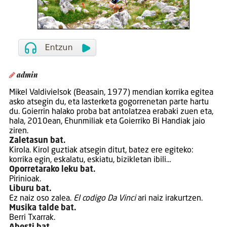
admin
Mikel Valdivielsok (Beasain, 1977) mendian korrika egitea
asko atsegin du, eta lasterketa gogorrenetan parte hartu
du. Goierrin halako proba bat antolatzea erabaki zuen eta,
hala, 2010ean, Ehunmiliak eta Goierriko Bi Handiak jaio
ziren.
Zaletasun bat.
Kirola. Kirol guztiak atsegin ditut, batez ere egiteko:
korrika egin, eskalatu, eskiatu, bizikletan ibili…
Oporretarako leku bat.
Pirinioak.
Liburu bat.
Ez naiz oso zalea.
El codigo Da Vinci
ari naiz irakurtzen.
Musika talde bat.
Berri Txarrak.