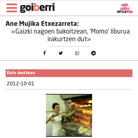
Ane Mujika Etxezarreta:
«Gaizki nagoen bakoitzean, ‘Momo’ liburua
irakurtzen dut»
Kate motzean
2012-10-01