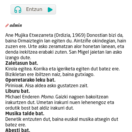
admin
Ane Mujika Etxezarreta (Ordizia, 1969) Donostian bizi da,
baina Ormaiztegin lan egiten du. Aintziñe okindegian, hain
zuzen ere. Urte asko zeramatzan alor honetan lanean, eta
denda irekitzea erabaki zuten. San Migel jaietan lan asko
izango dute.
Zaletasun bat.
Kirola egitea. Korrika eta igeriketa egiten dut batez ere.
Bizikletan ere ibiltzen naiz, baina gutxiago.
Oporretarako leku bat.
Pirinioak. Aisa aldea asko gustatzen zait.
Liburu bat.
Michael Enderen
Momo
. Gaizki nagoen bakoitzean
irakurtzen dut. Umetan irakurri nuen lehenengoz eta
ordutik bost bat aldiz irakurri dut.
Musika talde bat.
Denetik entzuten dut, baina euskal musika atsegin dut
batez ere.
Abesti bat.