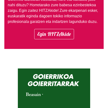
nahi dituzu?
Horretarako zure babesa ezinbestekoa
zaigu. Egin zaitez HITZAkide!
Zure ekarpenari esker,
euskaratik eginda dagoen tokiko informazio
profesionala garatzen eta indartzen lagunduko duzu.
Egin HITZAkide