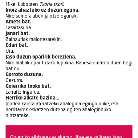
Mikel Laboaren
Txoria txori
.
Inoiz ahaztuko ez duzun eguna.
Nire seme-alaben jaiotze egunak.
Amets bat.
Lasaitasuna.
Janari bat.
Zainzuriak maionesarekin.
Edari bat.
Ura.
Jaso duzun oparirik bereziena.
Nire alabak oparitutako lepokoa. Babesa ematen duen begi
bat du.
Gorroto duzuna.
Gezurra.
Goierriko txoko bat.
Larraitz ingurua.
Herriko alkate bazina…
Jendea kalera ateratzeko ahalegina egingo nuke, eta
herritarrek eskatzen dutena egiten ahaleginduko
nintzateke.
Goierriko albisteak euskaraz, libre eta kalitatez jaso