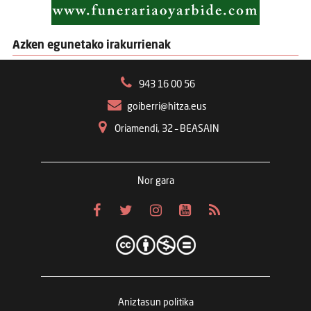
Azken egunetako irakurrienak
943 16 00 56
goiberri@hitza.eus
Oriamendi, 32 – BEASAIN
Nor gara
Aniztasun politika