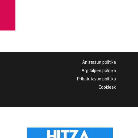
Aniztasun politika
Argitalpen politika
Pribatutasun politika
Cookieak