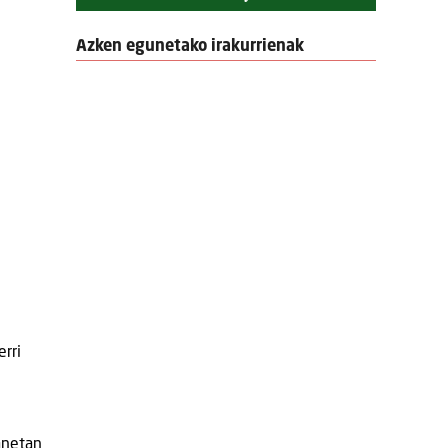
Azken egunetako irakurrienak
rri
lanetan