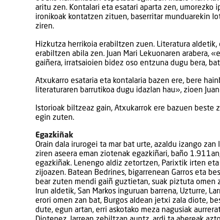
aritu zen. Kontalari eta esatari aparta zen, umorezko
ironikoak kontatzen zituen, baserritar munduarekin lo
ziren.
Hizkutza herrikoia erabiltzen zuen. Literatura aldetik
erabiltzen abila zen. Juan Mari Lekuonaren arabera, «
gaiñera, irratsaioien bidez oso entzuna dugu bera, ba
Atxukarro esataria eta kontalaria bazen ere, bere hain
literaturaren barrutikoa dugu idazlan hau», zioen Jua
Istorioak biltzeaz gain, Atxukarrok ere bazuen beste z
egin zuten.
Egazkiñak
Orain dala irurogei ta mar bat urte, azaldu izango za
ziren aseera eman ziotenak egazkiñari, baño 1.911an
egazkiñak. Lenengo aldiz zetortzen, Parixtik irten eta
zijoazen. Batean Bedrines, bigarrenean Garros eta bes
bear zuten mendi gaiñ guztietan, suak piztuta omen ze
Irun aldetik, San Markos inguruan barrena, Uzturre, Lar
erori omen zan bat, Burgos aldean jetxi zala diote, b
dute, egun artan, erri askotako meza nagusiak aurrerat
Diotenez, larrean zebiltzan auntz, ardi ta abereak aztor