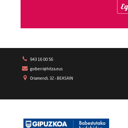
Eg
943 16 00 56
goiberri@hitza.eus
Oriamendi, 32 – BEASAIN