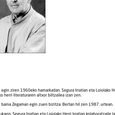
egin ziren 1960eko hamarkadan. Segura Irratian eta Loiolako He
herri literaturaren altxor biltzailea izan zen.
), baina Zegaman egin zuen bizitza. Bertan hil zen 1987. urtean.
rro. Segura Irratian eta Loiolako Herri Irratian kolaboratzaile 