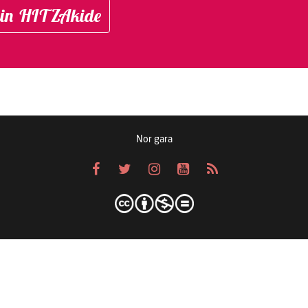
in HITZAkide
Nor gara