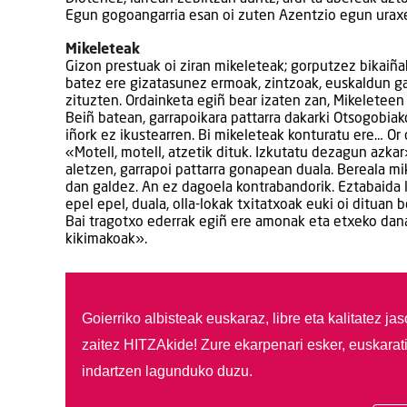
Egun gogoangarria esan oi zuten Azentzio egun urax
Mikeleteak
Gizon prestuak oi ziran mikeleteak; gorputzez bikaiñak
batez ere gizatasunez ermoak, zintzoak, euskaldun gar
zituzten. Ordainketa egiñ bear izaten zan, Mikeletee
Beiñ batean, garrapoikara pattarra dakarki Otsogobiako
iñork ez ikustearren. Bi mikeleteak konturatu ere… Or
«Motell, motell, atzetik dituk. Izkutatu dezagun azkar»
aletzen, garrapoi pattarra gonapean duala. Bereala mi
dan galdez. An ez dagoela kontrabandorik. Eztabaida l
epel epel, duala, olla-lokak txitatxoak euki oi dituan 
Bai tragotxo ederrak egiñ ere amonak eta etxeko dana
kikimakoak».
Goierriko albisteak euskaraz, libre eta kalitatez ja
zaitez HITZAkide!
Zure ekarpenari esker, euskarat
indartzen lagunduko duzu.