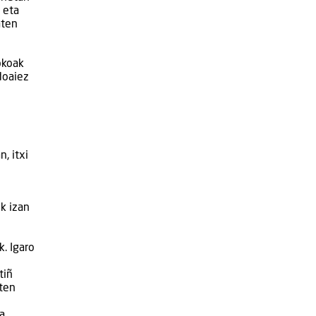
 eta
aten
okoak
doaiez
, itxi
k izan
k. Igaro
tiñ
aten
a.