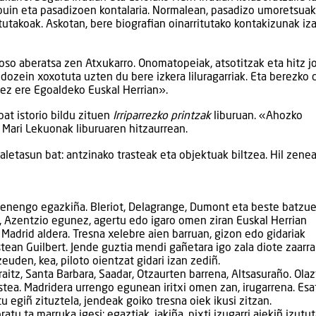
 ipuin eta pasadizoen kontalaria. Normalean, pasadizo umoretsuak
tutakoak. Askotan, bere biografian oinarritutako kontakizunak iz
, oso aberatsa zen Atxukarro. Onomatopeiak, atsotitzak eta hitz j
edozein xoxotuta uzten du bere izkera liluragarriak. Eta berezko 
tez ere Egoaldeko Euskal Herrian».
bat istorio bildu zituen
Irriparrezko printzak
liburuan. «Ahozko
n Mari Lekuonak liburuaren hitzaurrean.
aletasun bat: antzinako trasteak eta objektuak biltzea. Hil zenean
n lenengo egazkiña. Bleriot, Delagrange, Dumont eta beste batzue
, Azentzio egunez, agertu edo igaro omen ziran Euskal Herrian
 Madrid aldera. Tresna xelebre aien barruan, gizon edo gidariak
tean Guilbert. Jende guztia mendi gañetara igo zala diote zaarra
uden, kea, piloto oientzat gidari izan zediñ.
raitz, Santa Barbara, Saadar, Otzaurten barrena, Altsasuraño. Olaz
estea. Madridera urrengo egunean iritxi omen zan, irugarrena. Es
u egiñ zituztela, jendeak goiko tresna oiek ikusi zitzan.
atu ta marruka igesi; egaztiak, jakiña, pixti izugarri aiekiñ izutut