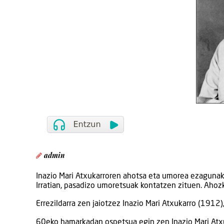
admin
Inazio Mari Atxukarroren ahotsa eta umorea ezagunak 
Irratian, pasadizo umoretsuak kontatzen zituen. Ahozko 
Errezildarra zen jaiotzez Inazio Mari Atxukarro (1912
60eko hamarkadan ospetsua egin zen Inazio Mari Atxuka