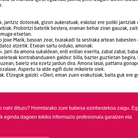
e.
, jantziz dotoreak, gizon aukeratuak, eskolaz ere poliki jantziak 
biak. Probintzi batetik bestera, eraman behar ziran gauzak, zait
n muga-etxetan.
 Joxe Marik, basoan zear, txarakadi ta sestraka artean babesten 
 datoz atzetik. Etxean sartu orduko, amonak:
. Jarri da amona sukaldean, erdi erdian exerita, zabal zabal, bab
keleteak kontrabanduaren galdez: billa, bazter guztietan begira,
uzean, baietz eta ezetz jardun dira. Amona lasai, pattarra gonap
bezalaxe. Aspertu ta alde egiñ dute mikelete oiek.
k. Etzegok gaizki: «Oieri, eman zuen erakutsiak, baita guk ere 
so nahi dituzu?
Horretarako zure babesa ezinbestekoa zaigu. Eg
ik eginda dagoen tokiko informazio profesionala garatzen eta