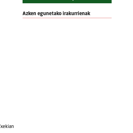
Azken egunetako irakurrienak
Txekian