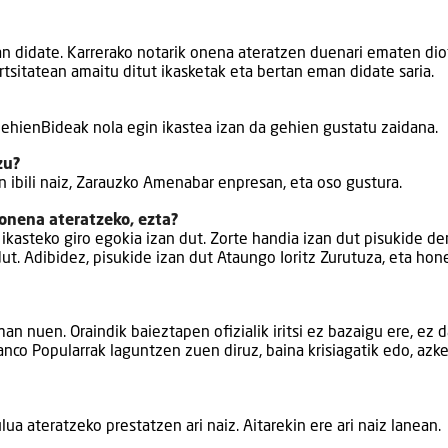
n didate. Karrerako notarik onena ateratzen duenari ematen dio
rtsitatean amaitu ditut ikasketak eta bertan eman didate saria.
t. GehienBideak nola egin ikastea izan da gehien gustatu zaidana.
zu?
n ibili naiz, Zarauzko Amenabar enpresan, eta oso gustura.
 onena ateratzeko, ezta?
e ikasteko giro egokia izan dut. Zorte handia izan dut pisukide d
dut. Adibidez, pisukide izan dut Ataungo Ioritz Zurutuza, eta hon
 nuen. Oraindik baieztapen ofizialik iritsi ez bazaigu ere, ez d
anco Popularrak laguntzen zuen diruz, baina krisiagatik edo, az
ua ateratzeko prestatzen ari naiz. Aitarekin ere ari naiz lanean.