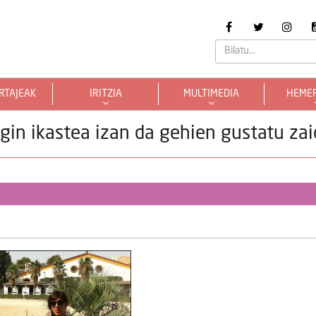
RTAJEAK
IRITZIA
MULTIMEDIA
HEME
in ikastea izan da gehien gustatu za