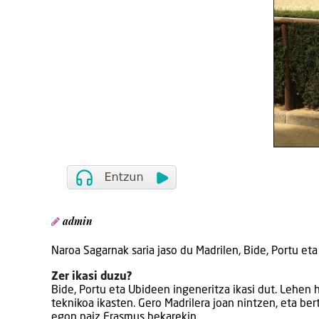
admin
Naroa Sagarnak saria jaso du Madrilen, Bide, Portu et
Zer ikasi duzu?
Bide, Portu eta Ubideen ingeneritza ikasi dut. Lehen 
teknikoa ikasten. Gero Madrilera joan nintzen, eta be
egon naiz Erasmus bekarekin.