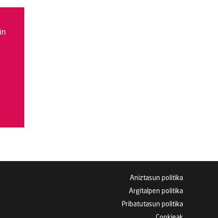
in
Aniztasun politika
Argitalpen politika
Pribatutasun politika
Cookieak