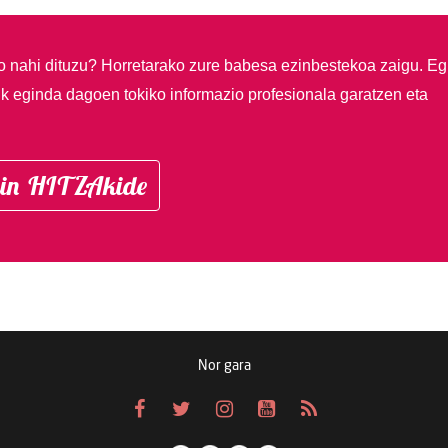
so nahi dituzu?
Horretarako zure babesa ezinbestekoa zaigu. Eg
ik eginda dagoen tokiko informazio profesionala garatzen eta
in HITZAkide
Nor gara