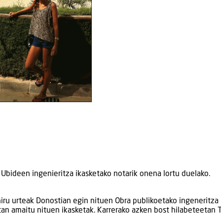
a Ubideen ingenieritza ikasketako notarik onena lortu duelako.
hiru urteak Donostian egin nituen Obra publikoetako ingeneritza
rtan amaitu nituen ikasketak. Karrerako azken bost hilabeteetan 