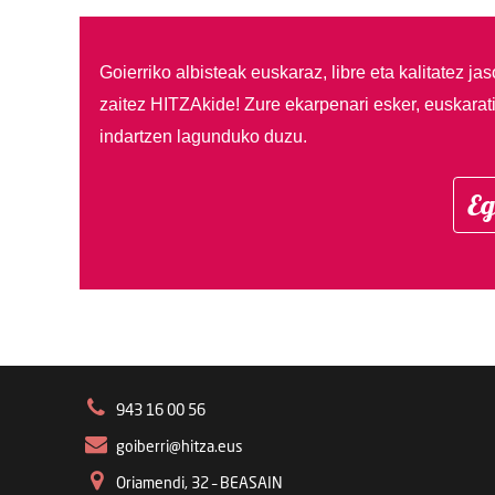
Goierriko albisteak euskaraz, libre eta kalitatez ja
zaitez HITZAkide!
Zure ekarpenari esker, euskarat
indartzen lagunduko duzu.
Eg
943 16 00 56
goiberri@hitza.eus
Oriamendi, 32 – BEASAIN