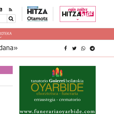
egin zaitez
ROTEKA
idana»