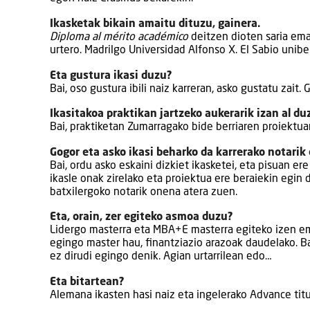
Ikasketak bikain amaitu dituzu, gainera.
Diploma al mérito académico
deitzen dioten saria ema
urtero. Madrilgo Universidad Alfonso X. El Sabio unibe
Eta gustura ikasi duzu?
Bai, oso gustura ibili naiz karreran, asko gustatu zai
Ikasitakoa praktikan jartzeko aukerarik izan al du
Bai, praktiketan Zumarragako bide berriaren proiektua
Gogor eta asko ikasi beharko da karrerako notarik
Bai, ordu asko eskaini dizkiet ikasketei, eta pisuan er
ikasle onak zirelako eta proiektua ere beraiekin egin 
batxilergoko notarik onena atera zuen.
Eta, orain, zer egiteko asmoa duzu?
Lidergo masterra eta MBA+E masterra egiteko izen eman
egingo master hau, finantziazio arazoak daudelako. B
ez dirudi egingo denik. Agian urtarrilean edo…
Eta bitartean?
Alemana ikasten hasi naiz eta ingelerako Advance titul