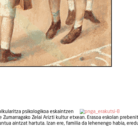
olkularitza psikologikoa eskaintzen
te Zumarragako Zelai Arizti kultur etxean. Erasoa eskolan prebeni
puntua aintzat hartuta. Izan ere, familia da lehenengo habia, ered