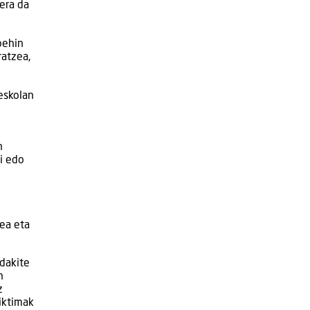
era da
behin
ratzea,
eskolan
n
si edo
lea eta
dakite
n
z
iktimak