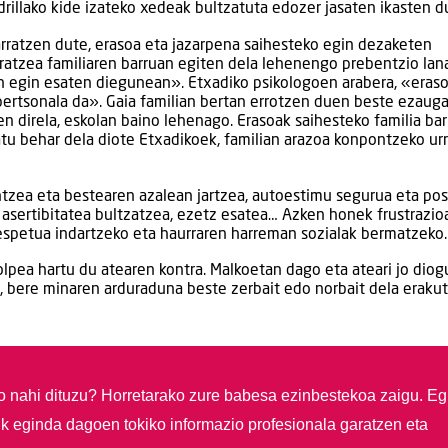
drillako kide izateko xedeak bultzatuta edozer jasaten ikasten d
arratzen dute, erasoa eta jazarpena saihesteko egin dezaketen
uratzea familiaren barruan egiten dela lehenengo prebentzio lan
en egin esaten diegunean». Etxadiko psikologoen arabera, «eras
rtsonala da». Gaia familian bertan errotzen duen beste ezaugar
en direla, eskolan baino lehenago. Erasoak saihesteko familia ba
atu behar dela diote Etxadikoek, familian arazoa konpontzeko ur
ntzea eta bestearen azalean jartzea, autoestimu segurua eta pos
 asertibitatea bultzatzea, ezetz esatea… Azken honek frustrazi
respetua indartzeko eta haurraren harreman sozialak bermatzeko.
olpea hartu du atearen kontra. Malkoetan dago eta ateari jo diog
u, bere minaren arduraduna beste zerbait edo norbait dela erakut
so nahi dituzu?
Horretarako zure babesa ezinbestekoa zaigu. Eg
ik eginda dagoen tokiko informazio profesionala garatzen eta