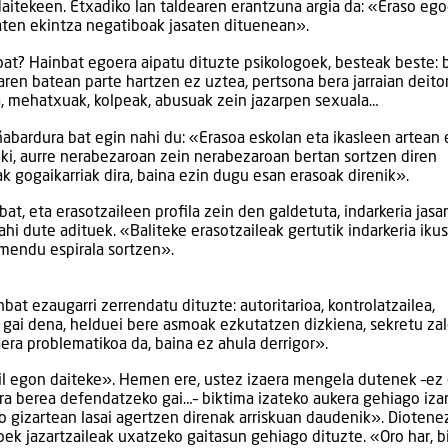
aitekeen. Etxadiko lan taldearen erantzuna argia da: «Eraso ego
baten ekintza negatiboak jasaten dituenean».
bat? Hainbat egoera aipatu dituzte psikologoek, besteak beste: 
aren batean parte hartzen ez uztea, pertsona bera jarraian deito
a, mehatxuak, kolpeak, abusuak zein jazarpen sexuala…
ñabardura bat egin nahi du: «Erasoa eskolan eta ikasleen artean 
iki, aurre nerabezaroan zein nerabezaroan bertan sortzen diren
ak gogaikarriak dira, baina ezin dugu esan erasoak direnik».
t, eta erasotzaileen profila zein den galdetuta, indarkeria jasa
hi dute adituek. «Baliteke erasotzaileak gertutik indarkeria iku
imendu espirala sortzen».
bat ezaugarri zerrendatu dituzte: autoritarioa, kontrolatzailea,
o gai dena, helduei bere asmoak ezkutatzen dizkiena, sekretu za
era problematikoa da, baina ez ahula derrigor».
l egon daiteke». Hemen ere, ustez izaera mengela dutenek –ez 
ira berea defendatzeko gai…­– biktima izateko aukera gehiago iza
do gizartean lasai agertzen direnak arriskuan daudenik». Diotene
k jazartzaileak uxatzeko gaitasun gehiago dituzte. «Oro har, b