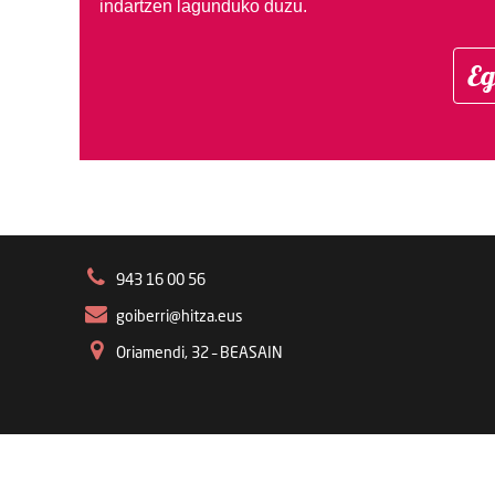
indartzen lagunduko duzu.
Eg
943 16 00 56
goiberri@hitza.eus
Oriamendi, 32 – BEASAIN