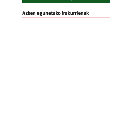
Azken egunetako irakurrienak