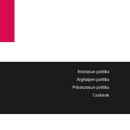
Aniztasun politika
Argitalpen politika
Pribatutasun politika
Cookieak