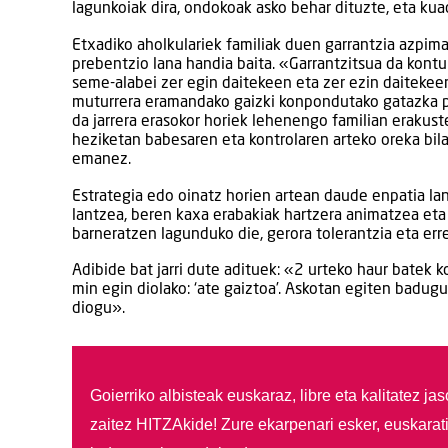
lagunkoiak dira, ondokoak asko behar dituzte, eta kua
Etxadiko aholkulariek familiak duen garrantzia azpim
prebentzio lana handia baita. «Garrantzitsua da kont
seme-alabei zer egin daitekeen eta zer ezin daiteke
muturrera eramandako gaizki konpondutako gatazka pe
da jarrera erasokor horiek lehenengo familian erakust
heziketan babesaren eta kontrolaren arteko oreka bil
emanez.
Estrategia edo oinatz horien artean daude enpatia la
lantzea, beren kaxa erabakiak hartzera animatzea eta
barneratzen lagunduko die, gerora tolerantzia eta er
Adibide bat jarri dute adituek: «2 urteko haur batek k
min egin diolako: ‘ate gaiztoa’. Askotan egiten badug
diogu».
Goierriko albisteak euskaraz, libre eta kalitatez ja
zaitez HITZAkide!
Zure ekarpenari esker, euskarat