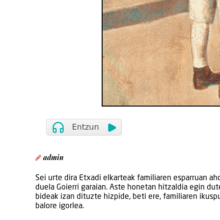
admin
Sei urte dira Etxadi elkarteak familiaren esparruan ah
duela Goierri garaian. Aste honetan hitzaldia egin du
bideak izan dituzte hizpide, beti ere, familiaren ikus
balore igorlea.