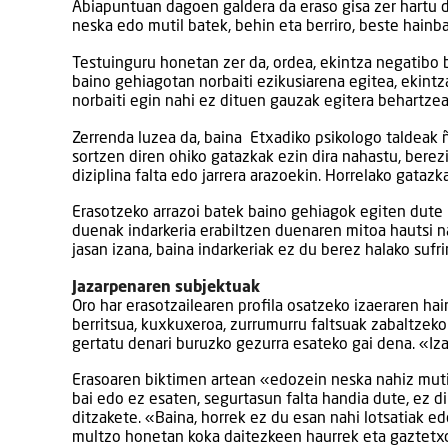
Abiapuntuan dagoen galdera da eraso gisa zer hartu d
neska edo mutil batek, behin eta berriro, beste hain
Testuinguru honetan zer da, ordea, ekintza negatibo 
baino gehiagotan norbaiti ezikusiarena egitea, ekintz
norbaiti egin nahi ez dituen gauzak egitera behartze
Zerrenda luzea da, baina Etxadiko psikologo taldeak 
sortzen diren ohiko gatazkak ezin dira nahastu, berez
diziplina falta edo jarrera arazoekin. Horrelako gatazk
Erasotzeko arrazoi batek baino gehiagok egiten dute ba
duenak indarkeria erabiltzen duenaren mitoa hautsi na
jasan izana, baina indarkeriak ez du berez halako sufr
Jazarpenaren subjektuak
Oro har erasotzailearen profila osatzeko izaeraren hain
berritsua, kuxkuxeroa, zurrumurru faltsuak zabaltzek
gertatu denari buruzko gezurra esateko gai dena. «Iza
Erasoaren biktimen artean «edozein neska nahiz muti
bai edo ez esaten, segurtasun falta handia dute, ez d
ditzakete. «Baina, horrek ez du esan nahi lotsatiak e
multzo honetan koka daitezkeen haurrek eta gaztetxoe