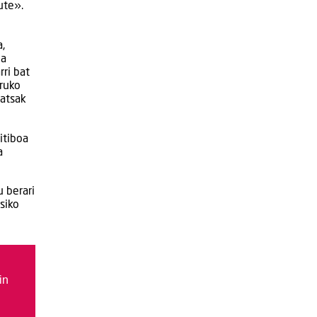
ute».
a,
oa
ri bat
rruko
ratsak
itiboa
oa
u berari
siko
in