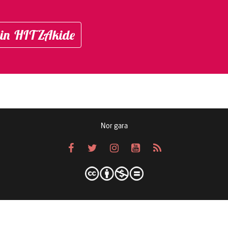
in HITZAkide
Nor gara