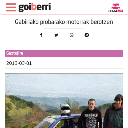
Gabiriako probarako motorrak berotzen
Gaztejira
2013-03-01