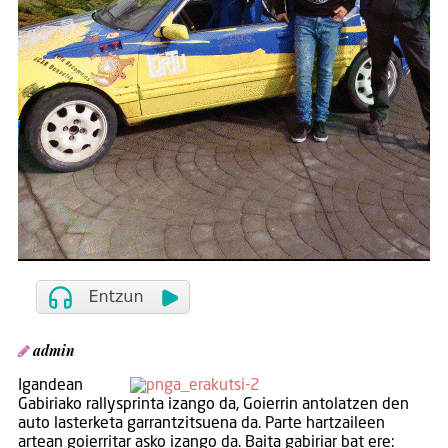
admin
Igandean
Gabiriako rallysprinta izango da, Goierrin antolatzen den
auto lasterketa garrantzitsuena da. Parte hartzaileen
artean goierritar asko izango da. Baita gabiriar bat ere: