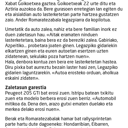
Xabat Goikoetxea gaztea. Goikoetxeak 22 urte ditu eta
Aztiria auzokoa da. Bere gurasoen erretegian lan egiten du
eta aisialdian auto lasterketetan parte hartzea gustatzen
zaio. Ander Romaratezabala legazpiarra da kopilotua.
Umetatik da auto zalea, nahiz eta bere familian inork ez
duen zaletasun hau. «Aitak eramaten ninduen
lasterketetara, baina bera ez da bereziki zalea. Gabiriako,
Azpeitiko… probetara joaten ginen. Legazpiko gidariekin
elkartzen ginen eta euren autoetan esertzen uzten
zidatenean, sekulako poza hartzen nuen».
Hala, denbora kontua zen bera ere lasterketetan hastea.
Diru pixka bat aurreztu bezain laster hasi zen, Legazpiko
gidarien laguntzarekin. «Autoa erosteko orduan, aholkua
eskaini zidaten».
Zaletasun garestia
Peugeot 205 GTI bat erosi zuen. Istripu batean txikitu
zuen eta modelo berbera erosi zuen berriz. «Automobil
mitikoa da. Dena den, arazo gutxi ematen duelako eta
merkea delako erosi nuen».
Berak eta Romaratezabalak hamar bat rallysprintetan
parte hartu dute dagoeneko: Hondarribian, Eibarren,