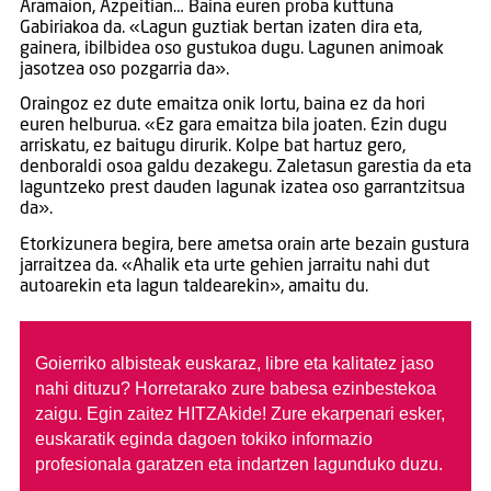
Aramaion, Azpeitian… Baina euren proba kuttuna
Gabiriakoa da. «Lagun guztiak bertan izaten dira eta,
gainera, ibilbidea oso gustukoa dugu. Lagunen animoak
jasotzea oso pozgarria da».
Oraingoz ez dute emaitza onik lortu, baina ez da hori
euren helburua. «Ez gara emaitza bila joaten. Ezin dugu
arriskatu, ez baitugu dirurik. Kolpe bat hartuz gero,
denboraldi osoa galdu dezakegu. Zaletasun garestia da eta
laguntzeko prest dauden lagunak izatea oso garrantzitsua
da».
Etorkizunera begira, bere ametsa orain arte bezain gustura
jarraitzea da. «Ahalik eta urte gehien jarraitu nahi dut
autoarekin eta lagun taldearekin», amaitu du.
Goierriko albisteak euskaraz, libre eta kalitatez jaso
nahi dituzu?
Horretarako zure babesa ezinbestekoa
zaigu. Egin zaitez HITZAkide!
Zure ekarpenari esker,
euskaratik eginda dagoen tokiko informazio
profesionala garatzen eta indartzen lagunduko duzu.