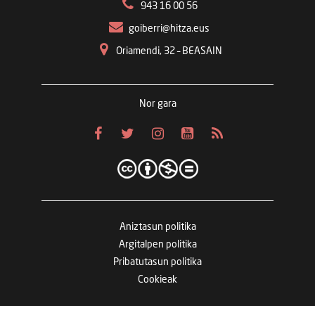
943 16 00 56
goiberri@hitza.eus
Oriamendi, 32 – BEASAIN
Nor gara
Aniztasun politika
Argitalpen politika
Pribatutasun politika
Cookieak