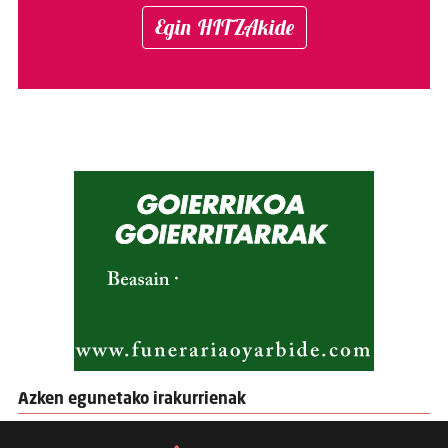
Egin HITZAkide
Azken egunetako irakurrienak