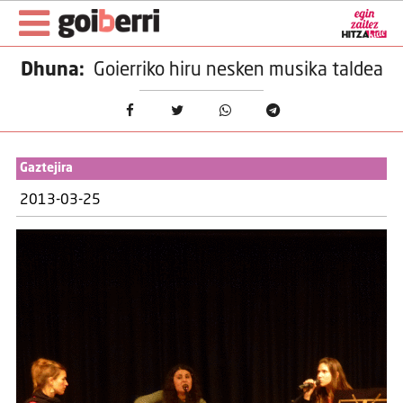
Dhuna:
Goierriko hiru nesken musika taldea
Gaztejira
2013-03-25