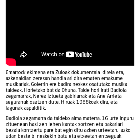
Emarrock ekimena eta Zuloak dokumentala direla eta,
azkenaldian zeresan handia ari dira ematen emakume
musikariak. Goierrin ere badira neskez osatutako musika
taldeak. Horietako bat da Dhuna. Talde hori Irati Badiola
zegamarrak, Nerea Iztueta gabiriarrak eta Ane Arrieta
segurarrak osatzen dute. Hiruak 1988koak dira, eta
lagunak aspalditik.
Badiola zegamarra da taldeko alma materra. 16 urte inguru
zituenean hasi zen lehen kantak sortzen eta bakarlari
bezala kontzertu pare bat egin ditu azken urteetan. Iazko
udan beste bi neskekin batu eta etxeetan entseguak