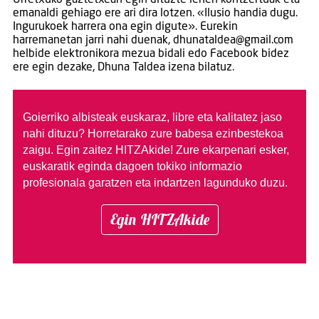
Urretxuko gaztetxean egin dituzte lehen kontzertuak eta
emanaldi gehiago ere ari dira lotzen. «Ilusio handia dugu.
Ingurukoek harrera ona egin digute». Eurekin
harremanetan jarri nahi duenak, dhunataldea@gmail.com
helbide elektronikora mezua bidali edo Facebook bidez
ere egin dezake, Dhuna Taldea izena bilatuz.
Goierriko albisteak euskaraz, libre eta kalitatez jaso
nahi dituzu?
Horretarako zure babesa ezinbestekoa
zaigu. Egin zaitez HITZAkide!
Zure ekarpenari esker,
euskaratik eginda dagoen tokiko informazio
profesionala garatzen eta indartzen lagunduko duzu.
Egin HITZAkide