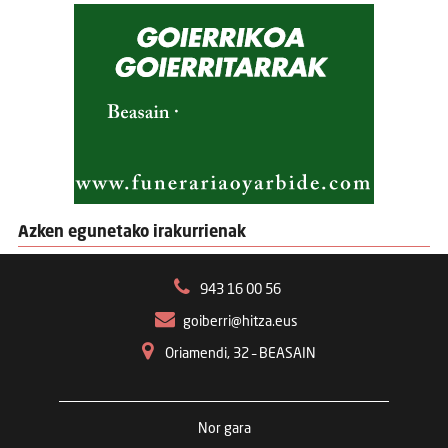
Azken egunetako irakurrienak
943 16 00 56
goiberri@hitza.eus
Oriamendi, 32 – BEASAIN
Nor gara