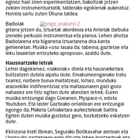
eginez hasi ziren esperimentatzen, bakoitzak jotzen
zekien instrumentuetatik, talderako egokienak aukeratuz.
Horrela sortu zuten Dhuna taldea.
Badiolak
gitarra jotzen du, Iztuetak akordeoia eta Arrietak darbuka
izeneko perkusio instrumentua eta pianoa. Lehen ahotsa
Badiolarena eta bigarrena Iztuetarena dira kanta
gehienetan. Musika «oso lasaia da; taberna, gaztetxe eta
leku lasaietan entzuteko aproposa», azaldu dute.
Hausnartzeko letrak
Letrei dagokienez, «sakonak» direla eta hausnarketara
bultzatzen dutela aipatu dute. Emakumeenganako tratu
txarrez, norbere burua maitatzeaz, lotsez, munduko
arazoekiko indiferentziaz eta maitasunaren gazi-gozo
nahasiez ere hitz egiten dute abestien letrek. Euren
musika entzungai dago Goearren, Myspace-n, edota
Youtuben. Eta laster Gazteako orrialdean ere entzungai
egongo da, Maketa Lehiaketara aurkeztekoak baitira.
Egiten duten musika gustatuz gero, bozkatzeko eskatzen
dute.
Kkinzona Irrati librean, Segurako Botikaxahar aretoan eta