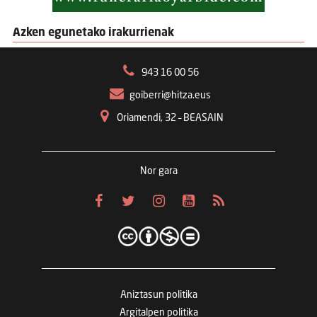
Azken egunetako irakurrienak
943 16 00 56
goiberri@hitza.eus
Oriamendi, 32 – BEASAIN
Nor gara
Aniztasun politika
Argitalpen politika