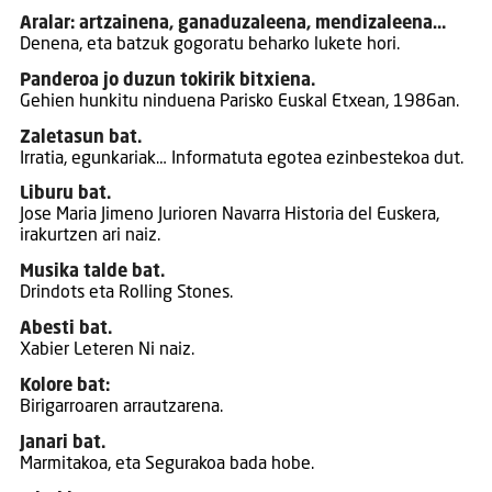
Aralar: artzainena, ganaduzaleena, mendizaleena…
Denena, eta batzuk gogoratu beharko lukete hori.
Panderoa jo duzun tokirik bitxiena.
Gehien hunkitu ninduena Parisko Euskal Etxean, 1986an.
Zaletasun bat.
Irratia, egunkariak… Informatuta egotea ezinbestekoa dut.
Liburu bat.
Jose Maria Jimeno Jurioren Navarra Historia del Euskera,
irakurtzen ari naiz.
Musika talde bat.
Drindots eta Rolling Stones.
Abesti bat.
Xabier Leteren Ni naiz.
Kolore bat:
Birigarroaren arrautzarena.
Janari bat.
Marmitakoa, eta Segurakoa bada hobe.