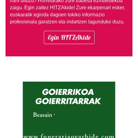
nahi dituzu?
Horretarako zure babesa ezinbestekoa
zaigu. Egin zaitez HITZAkide!
Zure ekarpenari esker,
euskaratik eginda dagoen tokiko informazio
profesionala garatzen eta indartzen lagunduko duzu.
Egin HITZAkide