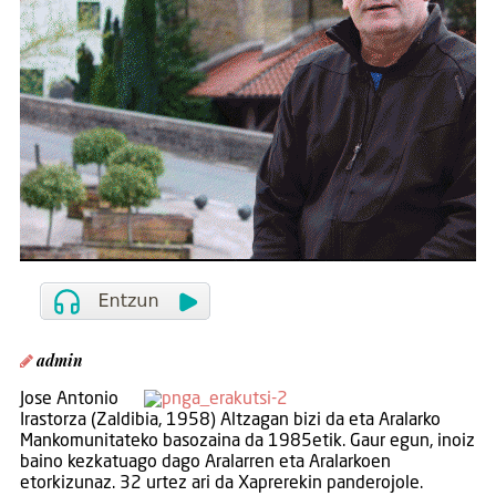
admin
Jose Antonio
Irastorza (Zaldibia, 1958) Altzagan bizi da eta Aralarko
Mankomunitateko basozaina da 1985etik. Gaur egun, inoiz
baino kezkatuago dago Aralarren eta Aralarkoen
etorkizunaz. 32 urtez ari da Xaprerekin panderojole.