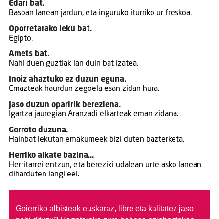
Edari bat.
Basoan lanean jardun, eta inguruko iturriko ur freskoa.
Oporretarako leku bat.
Egipto.
Amets bat.
Nahi duen guztiak lan duin bat izatea.
Inoiz ahaztuko ez duzun eguna.
Emazteak haurdun zegoela esan zidan hura.
Jaso duzun oparirik bereziena.
Igartza jauregian Aranzadi elkarteak eman zidana.
Gorroto duzuna.
Hainbat lekutan emakumeek bizi duten bazterketa.
Herriko alkate bazina…
Herritarrei entzun, eta bereziki udalean urte asko lanean
diharduten langileei.
Goierriko albisteak euskaraz, libre eta kalitatez jaso