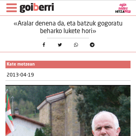
«Aralar denena da, eta batzuk gogoratu
beharko lukete hori»
Kate motzean
2013-04-19