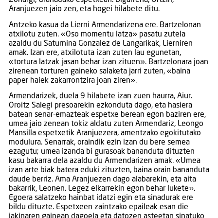
Aranjuezen jaio zen, eta hogei hilabete ditu.
Antzeko kasua da Lierni Armendarizena ere. Bartzelonan
atxilotu zuten. «Oso momentu latza» pasatu zutela
azaldu du Saturnina Gonzalez de Langarikak, Lierniren
amak. Izan ere, atxilotuta izan zuten lau egunetan,
«tortura latzak jasan behar izan zituen». Bartzelonara joan
zirenean torturen gaineko salaketa jarri zuten, «baina
paper haiek zakarrontzira joan ziren».
Armendarizek, duela 9 hilabete izan zuen haurra, Aiur.
Oroitz Salegi presoarekin ezkonduta dago, eta hasiera
batean senar-emazteak espetxe berean egon baziren ere,
umea jaio zenean tokiz aldatu zuten Armendariz, Leongo
Mansilla espetxetik Aranjuezera, amentzako egokitutako
modulura. Senarrak, oraindik ezin izan du bere semea
ezagutu; umea izanda bi gurasoak bananduta dituzten
kasu bakarra dela azaldu du Armendarizen amak. «Umea
izan arte biak batera eduki zituzten, baina orain bananduta
daude berriz. Ama Aranjuezen dago alabarekin, eta aita
bakarrik, Leonen. Legez elkarrekin egon behar lukete».
Egoera salatzeko hainbat idatzi egin eta sinadurak ere
bildu dituzte. Espetxeen zaintzako epaileak esan die
jakinaren gainean dagoela eta datozen asteetan sinatuko