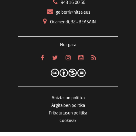
943 16 00 56
goiberri@hitza.eus
Oriamendi, 32 – BEASAIN
Nor gara
Aniztasun politika
Argitalpen politika
Pribatutasun politika
Cookieak