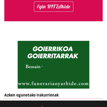
Egin HITZAkide
Azken egunetako irakurrienak