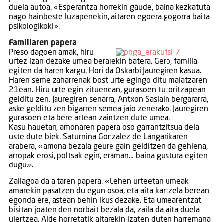
duela autoa. «Esperantza horrekin gaude, baina kezkatuta
nago hainbeste luzapenekin, aitaren egoera gogorra baita
psikologikoki».
Familiaren papera
Preso dagoen amak, hiru
urtez izan dezake umea berarekin batera. Gero, familia
egiten da haren kargu. Hori da Oskarbi Jauregiren kasua.
Haren seme zaharrenak bost urte egingo ditu maiatzaren
21ean. Hiru urte egin zituenean, gurasoen tutoritzapean
gelditu zen. Jauregiren senarra, Antxon Sasiain bergararra,
aske gelditu zen bigarren semea jaio zenerako. Jauregiren
gurasoen eta bere artean zaintzen dute umea.
Kasu hauetan, amonaren papera oso garrantzitsua dela
uste dute biek. Saturnina Gonzalez de Langarikaren
arabera, «amona bezala geure gain gelditzen da gehiena,
arropak erosi, poltsak egin, eraman… baina gustura egiten
dugu».
Zailagoa da aitaren papera. «Lehen urteetan umeak
amarekin pasatzen du egun osoa, eta aita kartzela berean
egonda ere, astean behin ikus dezake. Eta umearentzat
bisitan joaten den norbait bezala da, zaila da aita duela
ulertzea. Alde horretatik aitarekin izaten duten harremana