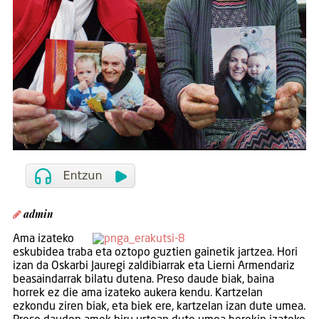
admin
Ama izateko
eskubidea traba eta oztopo guztien gainetik jartzea. Hori
izan da Oskarbi Jauregi zaldibiarrak eta Lierni Armendariz
beasaindarrak bilatu dutena. Preso daude biak, baina
horrek ez die ama izateko aukera kendu. Kartzelan
ezkondu ziren biak, eta biek ere, kartzelan izan dute umea.