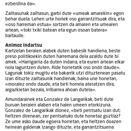
ezberdina da».
Zailtasunak zailtasun, garbi dute «umeak amarekin» egon
behar duela. Lehen urte horiek oso garrantzitsuak dira, eta
«oso harreman estua» sortzen da amaren eta umearen
artean, «toki txiki batean eta egun osoan batera»
baitaude.
Animoz indartsu
Kartzelan beraien alabek duten babesik handiena, beste
preso politikoekin duten harremana dela azaldu dute bi
amek. «Harrigarria da duten indarra, eta euren artean elkar
nola laguntzen duten. Alde horretatik oso ondo daude».
Lagunak tokiz mugitu eta bakarrik utzi dituztenean pasatu
izan dituzte zailtasunik handienak, baina une honetan,
«moralez ondo daude, eta beti horrela ateratzen dira,
argazkietan bezala, irribarrea ahoan dutela».
Amundarainek eta Gonzalez de Langarikak, beti dute
buruan beraien alaben eta haien umeen etorkizuna.
Gonzalez de Langarikak dionez, «beti pentsatu izan dut;
heltzen direnean, zer pentsatuko dute honetaz guztiaz?
Ze ume asko daude egoera horretan, eta heltzen doazen
heinean galderak izango dituzte, eta garrantzitsuena