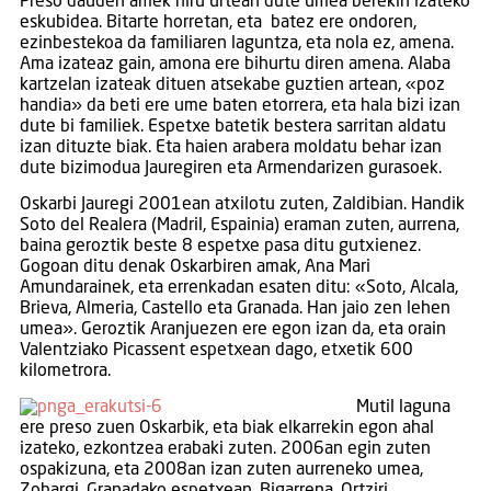
Preso dauden amek hiru urtean dute umea berekin izateko
eskubidea. Bitarte horretan, eta batez ere ondoren,
ezinbestekoa da familiaren laguntza, eta nola ez, amena.
Ama izateaz gain, amona ere bihurtu diren amena. Alaba
kartzelan izateak dituen atsekabe guztien artean, «poz
handia» da beti ere ume baten etorrera, eta hala bizi izan
dute bi familiek. Espetxe batetik bestera sarritan aldatu
izan dituzte biak. Eta haien arabera moldatu behar izan
dute bizimodua Jauregiren eta Armendarizen gurasoek.
Oskarbi Jauregi 2001ean atxilotu zuten, Zaldibian. Handik
Soto del Realera (Madril, Espainia) eraman zuten, aurrena,
baina geroztik beste 8 espetxe pasa ditu gutxienez.
Gogoan ditu denak Oskarbiren amak, Ana Mari
Amundarainek, eta errenkadan esaten ditu: «Soto, Alcala,
Brieva, Almeria, Castello eta Granada. Han jaio zen lehen
umea». Geroztik Aranjuezen ere egon izan da, eta orain
Valentziako Picassent espetxean dago, etxetik 600
kilometrora.
Mutil laguna
ere preso zuen Oskarbik, eta biak elkarrekin egon ahal
izateko, ezkontzea erabaki zuten. 2006an egin zuten
ospakizuna, eta 2008an izan zuten aurreneko umea,
Zohargi, Granadako espetxean. Bigarrena, Ortziri,