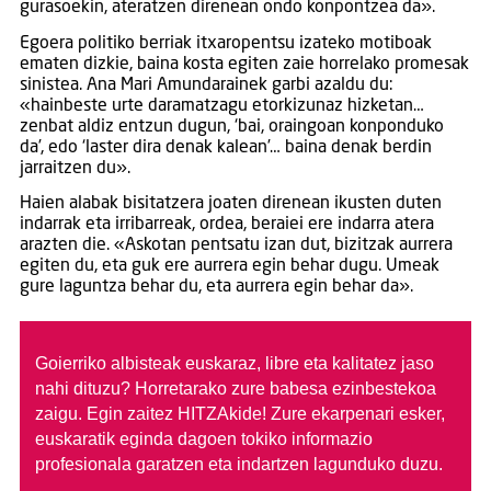
gurasoekin, ateratzen direnean ondo konpontzea da».
Egoera politiko berriak itxaropentsu izateko motiboak
ematen dizkie, baina kosta egiten zaie horrelako promesak
sinistea. Ana Mari Amundarainek garbi azaldu du:
«hainbeste urte daramatzagu etorkizunaz hizketan…
zenbat aldiz entzun dugun, ‘bai, oraingoan konponduko
da’, edo ‘laster dira denak kalean’… baina denak berdin
jarraitzen du».
Haien alabak bisitatzera joaten direnean ikusten duten
indarrak eta irribarreak, ordea, beraiei ere indarra atera
arazten die. «Askotan pentsatu izan dut, bizitzak aurrera
egiten du, eta guk ere aurrera egin behar dugu. Umeak
gure laguntza behar du, eta aurrera egin behar da».
Goierriko albisteak euskaraz, libre eta kalitatez jaso
nahi dituzu?
Horretarako zure babesa ezinbestekoa
zaigu. Egin zaitez HITZAkide!
Zure ekarpenari esker,
euskaratik eginda dagoen tokiko informazio
profesionala garatzen eta indartzen lagunduko duzu.