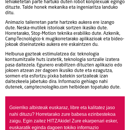
lehiaketetan parte hartuko duten robot konplexuak egingo
dituzte. Talde honek mekanika eta ingeniaritza landuko
ditu.
Animazio tailerretan parte hartzeko aukera ere izango
dute. Neska-mutilek istorioak sortzen ikasiko dute.
Horretarako, Stop-Motion teknika erabiliko dute. Azkenik,
CampTecnológico-k mugikorretarako aplikazioak eta bideo-
jokoak diseinatzeko aukera ere eskaintzen du.
Helburua gazteak estimulatzea da: teknologia
kontsumitzaile huts izatetik, teknologia sortzaile izatera
pasa daitezela. Egunero erabiltzen dituzten aplikazio edo
jokoen atzean zer dagoen ikusiko dute eta ezagutza,
sormen eta esfortzu pixka batekin sortzaileak izan
daitezkeela jabetuko dira. Informazio gehiago nahi
dutenek, camptecnologiko.com helbidean topatuko dute.
Goierriko albisteak euskaraz, libre eta kalitatez jaso
nahi dituzu?
Horretarako zure babesa ezinbestekoa
zaigu. Egin zaitez HITZAkide!
Zure ekarpenari esker,
euskaratik eginda dagoen tokiko informazio