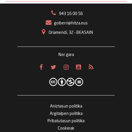
943 16 00 56
goiberri@hitza.eus
Oriamendi, 32 – BEASAIN
Nor gara
Aniztasun politika
Argitalpen politika
Pribatutasun politika
Cookieak