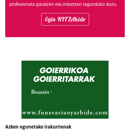
profesionala garatzen eta indartzen lagunduko duzu.
Egin HITZAkide
Azken egunetako irakurrienak