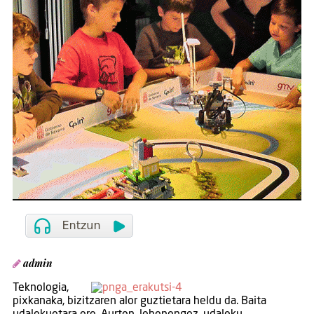
admin
Teknologia,
pixkanaka, bizitzaren alor guztietara heldu da. Baita