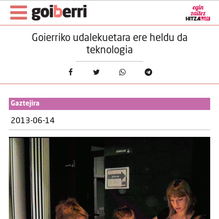
Goierriko udalekuetara ere heldu da
teknologia
Gaztejira
2013-06-14