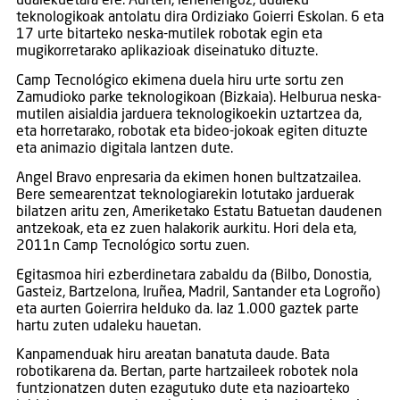
udalekuetara ere. Aurten, lehenengoz, udaleku
teknologikoak antolatu dira Ordiziako Goierri Eskolan. 6 eta
17 urte bitarteko neska-mutilek robotak egin eta
mugikorretarako aplikazioak diseinatuko dituzte.
Camp Tecnológico ekimena duela hiru urte sortu zen
Zamudioko parke teknologikoan (Bizkaia). Helburua neska-
mutilen aisialdia jarduera teknologikoekin uztartzea da,
eta horretarako, robotak eta bideo-jokoak egiten dituzte
eta animazio digitala lantzen dute.
Angel Bravo enpresaria da ekimen honen bultzatzailea.
Bere semearentzat teknologiarekin lotutako jarduerak
bilatzen aritu zen, Ameriketako Estatu Batuetan daudenen
antzekoak, eta ez zuen halakorik aurkitu. Hori dela eta,
2011n Camp Tecnológico sortu zuen.
Egitasmoa hiri ezberdinetara zabaldu da (Bilbo, Donostia,
Gasteiz, Bartzelona, Iruñea, Madril, Santander eta Logroño)
eta aurten Goierrira helduko da. Iaz 1.000 gaztek parte
hartu zuten udaleku hauetan.
Kanpamenduak hiru areatan banatuta daude. Bata
robotikarena da. Bertan, parte hartzaileek robotek nola
funtzionatzen duten ezagutuko dute eta nazioarteko