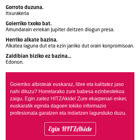
Gorroto duzuna.
Itxurakeria
Goierriko txoko bat.
Amundarain errekan Jupiter deitzen diogun presa.
Herriko alkate bazina.
Alkatea laguna dut eta ezin jarriko dut orain konpromisoan.
Zaldibian biziko ez bazina…
Edonon.
Goierriko albisteak euskaraz, libre eta kalitatez jaso
nahi dituzu?
Horretarako zure babesa ezinbestekoa
zaigu. Egin zaitez HITZAkide!
Zure ekarpenari esker,
euskaratik eginda dagoen tokiko informazio
profesionala garatzen eta indartzen lagunduko duzu.
Egin HITZAkide