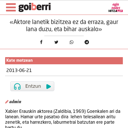
«Aktore lanetik bizitzea ez da erraza, gaur
lana duzu, eta bihar auskalo»
Kate motzean
2013-06-21
admin
Xabier Erauskin aktorea (Zaldibia, 1969) Goenkalen ari da
lanean. Hamar urte pasatxo dira lehen telesailean aritu
zenetik, eta harrezkero, laburmetrai batzutan ere parte