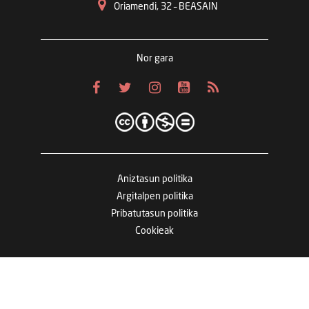
Oriamendi, 32 – BEASAIN
Nor gara
Aniztasun politika
Argitalpen politika
Pribatutasun politika
Cookieak