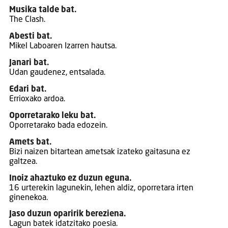
Musika talde bat.
The Clash.
Abesti bat.
Mikel Laboaren Izarren hautsa.
Janari bat.
Udan gaudenez, entsalada.
Edari bat.
Errioxako ardoa.
Oporretarako leku bat.
Oporretarako bada edozein.
Amets bat.
Bizi naizen bitartean ametsak izateko gaitasuna ez
galtzea.
Inoiz ahaztuko ez duzun eguna.
16 urterekin lagunekin, lehen aldiz, oporretara irten
ginenekoa.
Jaso duzun oparirik bereziena.
Lagun batek idatzitako poesia.