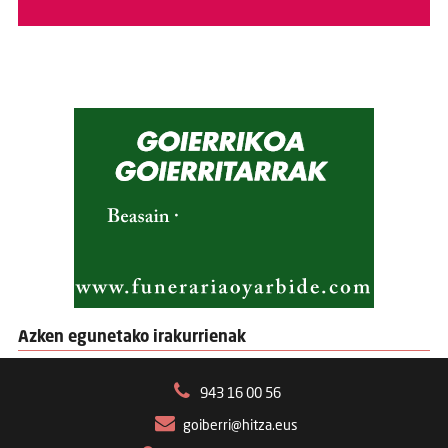
Azken egunetako irakurrienak
943 16 00 56
goiberri@hitza.eus