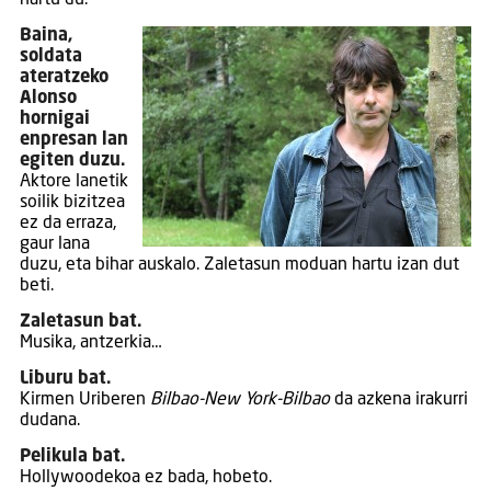
hartu du.
Baina,
soldata
ateratzeko
Alonso
hornigai
enpresan lan
egiten duzu.
Aktore lanetik
soilik bizitzea
ez da erraza,
gaur lana
duzu, eta bihar auskalo. Zaletasun moduan hartu izan dut
beti.
Zaletasun bat.
Musika, antzerkia…
Liburu bat.
Kirmen Uriberen
Bilbao-New York-Bilbao
da azkena irakurri
dudana.
Pelikula bat.
Hollywoodekoa ez bada, hobeto.