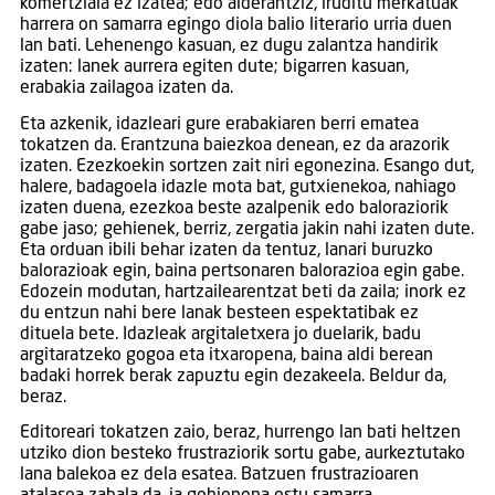
komertziala ez izatea; edo alderantziz, iruditu merkatuak
harrera on samarra egingo diola balio literario urria duen
lan bati. Lehenengo kasuan, ez dugu zalantza handirik
izaten: lanek aurrera egiten dute; bigarren kasuan,
erabakia zailagoa izaten da.
Eta azkenik, idazleari gure erabakiaren berri ematea
tokatzen da. Erantzuna baiezkoa denean, ez da arazorik
izaten. Ezezkoekin sortzen zait niri egonezina. Esango dut,
halere, badagoela idazle mota bat, gutxienekoa, nahiago
izaten duena, ezezkoa beste azalpenik edo baloraziorik
gabe jaso; gehienek, berriz, zergatia jakin nahi izaten dute.
Eta orduan ibili behar izaten da tentuz, lanari buruzko
balorazioak egin, baina pertsonaren balorazioa egin gabe.
Edozein modutan, hartzailearentzat beti da zaila; inork ez
du entzun nahi bere lanak besteen espektatibak ez
dituela bete. Idazleak argitaletxera jo duelarik, badu
argitaratzeko gogoa eta itxaropena, baina aldi berean
badaki horrek berak zapuztu egin dezakeela. Beldur da,
beraz.
Editoreari tokatzen zaio, beraz, hurrengo lan bati heltzen
utziko dion besteko frustraziorik sortu gabe, aurkeztutako
lana balekoa ez dela esatea. Batzuen frustrazioaren