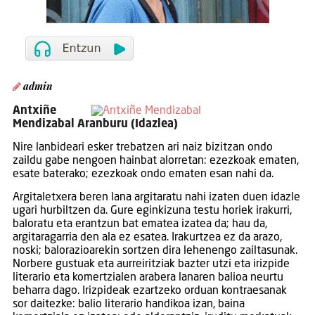
admin
Antxiñe
Mendizabal Aranburu (Idazlea)
Nire lanbideari esker trebatzen ari naiz bizitzan ondo
zaildu gabe nengoen hainbat alorretan: ezezkoak ematen,
esate baterako; ezezkoak ondo ematen esan nahi da.
Argitaletxera beren lana argitaratu nahi izaten duen idazle
ugari hurbiltzen da. Gure eginkizuna testu horiek irakurri,
baloratu eta erantzun bat ematea izatea da; hau da,
argitaragarria den ala ez esatea. Irakurtzea ez da arazo,
noski; balorazioarekin sortzen dira lehenengo zailtasunak.
Norbere gustuak eta aurreiritziak bazter utzi eta irizpide
literario eta komertzialen arabera lanaren balioa neurtu
beharra dago. Irizpideak ezartzeko orduan kontraesanak
sor daitezke: balio literario handikoa izan, baina