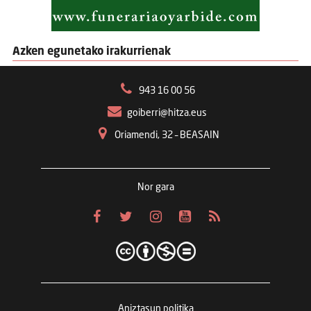
Azken egunetako irakurrienak
943 16 00 56
goiberri@hitza.eus
Oriamendi, 32 – BEASAIN
Nor gara
Aniztasun politika