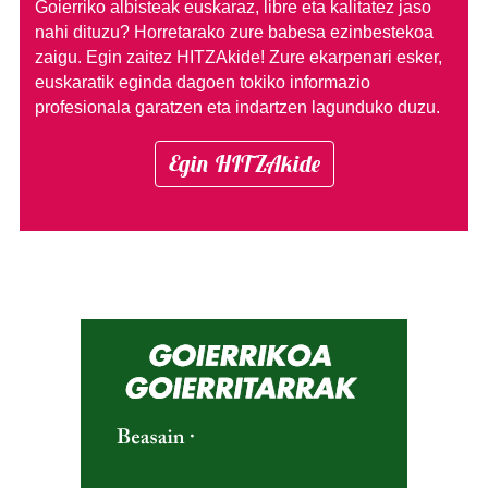
Goierriko albisteak euskaraz, libre eta kalitatez jaso
nahi dituzu?
Horretarako zure babesa ezinbestekoa
zaigu. Egin zaitez HITZAkide!
Zure ekarpenari esker,
euskaratik eginda dagoen tokiko informazio
profesionala garatzen eta indartzen lagunduko duzu.
Egin HITZAkide