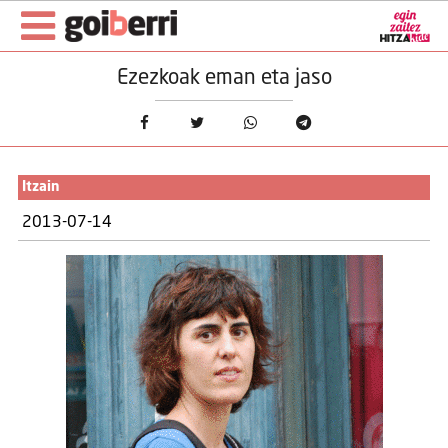
Ezezkoak eman eta jaso
Itzain
2013-07-14