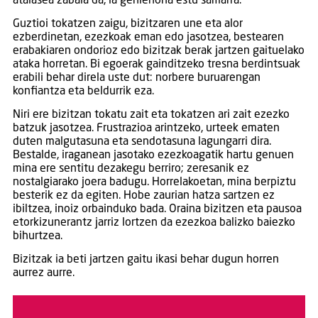
atalasea zabala da, ia gehienona estu samarra.
Guztioi tokatzen zaigu, bizitzaren une eta alor
ezberdinetan, ezezkoak eman edo jasotzea, bestearen
erabakiaren ondorioz edo bizitzak berak jartzen gaituelako
ataka horretan. Bi egoerak gainditzeko tresna berdintsuak
erabili behar direla uste dut: norbere buruarengan
konfiantza eta beldurrik eza.
Niri ere bizitzan tokatu zait eta tokatzen ari zait ezezko
batzuk jasotzea. Frustrazioa arintzeko, urteek ematen
duten malgutasuna eta sendotasuna lagungarri dira.
Bestalde, iraganean jasotako ezezkoagatik hartu genuen
mina ere sentitu dezakegu berriro; zeresanik ez
nostalgiarako joera badugu. Horrelakoetan, mina berpiztu
besterik ez da egiten. Hobe zaurian hatza sartzen ez
ibiltzea, inoiz orbainduko bada. Oraina bizitzen eta pausoa
etorkizunerantz jarriz lortzen da ezezkoa balizko baiezko
bihurtzea.
Bizitzak ia beti jartzen gaitu ikasi behar dugun horren
aurrez aurre.