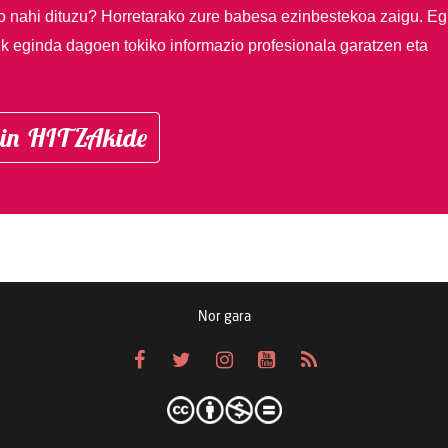
so nahi dituzu?
Horretarako zure babesa ezinbestekoa zaigu. Eg
ik eginda dagoen tokiko informazio profesionala garatzen eta
in HITZAkide
Nor gara