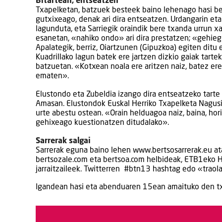
Bitartean, entseatzen
Txapelketan, batzuek besteek baino lehenago hasi be
gutxixeago, denak ari dira entseatzen. Urdangarin eta 
lagunduta, eta Sarriegik oraindik bere txanda urrun 
esanetan, «nahiko ondo» ari dira prestatzen; «gehiegir
Apalategik, berriz, Oiartzunen (Gipuzkoa) egiten ditu
Kuadrillako lagun batek ere jartzen dizkio gaiak tarte
batzuetan. «Kotxean noala ere aritzen naiz, batez er
ematen».
Elustondo eta Zubeldia izango dira entseatzeko tarte 
Amasan. Elustondok Euskal Herriko Txapelketa Nagusi
urte abestu ostean. «Orain helduagoa naiz, baina, hor
gehixeago kuestionatzen ditudalako».
Sarrerak salgai
Sarrerak eguna baino lehen www.bertsosarrerak.eu atar
bertsozale.com eta bertsoa.com helbideak, ETB1eko Hi
jarraitzaileek. Twitterren #btn13 hashtag edo «traola
Igandean hasi eta abenduaren 15ean amaituko den txap