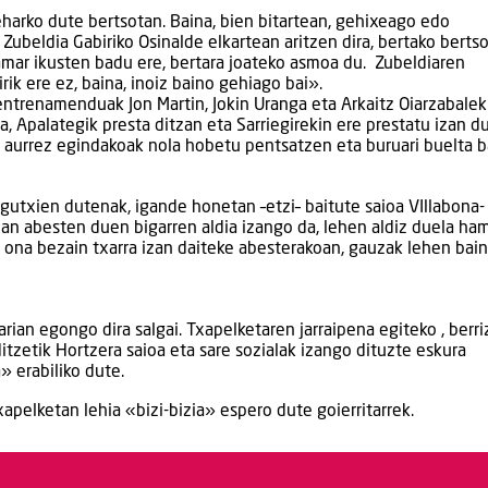
harko dute bertsotan. Baina, bien bitartean, gehixeago edo
Zubeldia Gabiriko Osinalde elkartean aritzen dira, bertako bertso
xamar ikusten badu ere, bertara joateko asmoa du. Zubeldiaren
ik ere ez, baina, inoiz baino gehiago bai».
 entrenamenduak Jon Martin, Jokin Uranga eta Arkaitz Oiarzabalek
ka, Apalategik presta ditzan eta Sarriegirekin ere prestatu izan d
e aurrez egindakoak nola hobetu pentsatzen eta buruari buelta 
gutxien dutenak, igande honetan –etzi– baitute saioa VIllabona-
an abesten duen bigarren aldia izango da, lehen aldiz duela ha
i ona bezain txarra izan daiteke abesterakoan, gauzak lehen bai
ian egongo dira salgai. Txapelketaren jarraipena egiteko , berri
tzetik Hortzera saioa eta sare sozialak izango dituzte eskura
» erabiliko dute.
elketan lehia «bizi-bizia» espero dute goierritarrek.