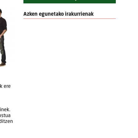
Azken egunetako irakurrienak
ik ere
inek.
ostua
ditzen