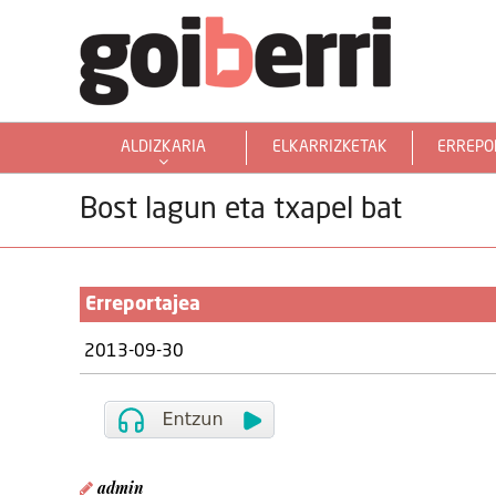
ALDIZKARIA
ELKARRIZKETAK
ERREPO
GOIERRITARRAK MUNDUAN
Bost lagun eta txapel bat
Erreportajea
2013-09-30
admin