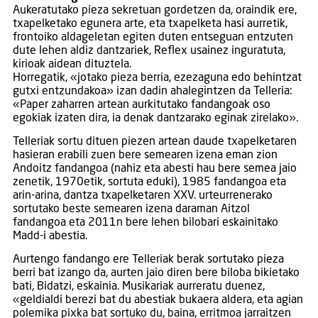
Aukeratutako pieza sekretuan gordetzen da, oraindik ere,
txapelketako egunera arte, eta txapelketa hasi aurretik,
frontoiko aldageletan egiten duten entseguan entzuten
dute lehen aldiz dantzariek, Reflex usainez inguratuta,
kirioak aidean dituztela.
Horregatik, «jotako pieza berria, ezezaguna edo behintzat
gutxi entzundakoa» izan dadin ahalegintzen da Telleria:
«Paper zaharren artean aurkitutako fandangoak oso
egokiak izaten dira, ia denak dantzarako eginak zirelako».
Telleriak sortu dituen piezen artean daude txapelketaren
hasieran erabili zuen bere semearen izena eman zion
Andoitz fandangoa (nahiz eta abesti hau bere semea jaio
zenetik, 1970etik, sortuta eduki), 1985 fandangoa eta
arin-arina, dantza txapelketaren XXV. urteurrenerako
sortutako beste semearen izena daraman Aitzol
fandangoa eta 2011n bere lehen bilobari eskainitako
Madd-i abestia.
Aurtengo fandango ere Telleriak berak sortutako pieza
berri bat izango da, aurten jaio diren bere biloba bikietako
bati, Bidatzi, eskainia. Musikariak aurreratu duenez,
«geldialdi berezi bat du abestiak bukaera aldera, eta agian
polemika pixka bat sortuko du, baina, erritmoa jarraitzen