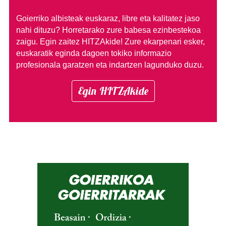
Goierriko albisteak euskaraz, libre eta kalitatez jaso
nahi dituzu?
Horretarako zure babesa ezinbestekoa
zaigu. Egin zaitez HITZAkide!
Zure ekarpenari esker,
euskaratik eginda dagoen tokiko informazio
profesionala garatzen eta indartzen lagunduko duzu.
Egin HITZAkide