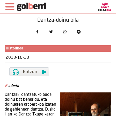
Dantza-doinu bila
Historikoa
2013-10-18
admin
Dantzak, dantzatuko bada,
doinu bat behar du, eta
doinuaren araberakoa izaten
da gehienean dantza. Euskal
Herriko Dantza Txapelketan