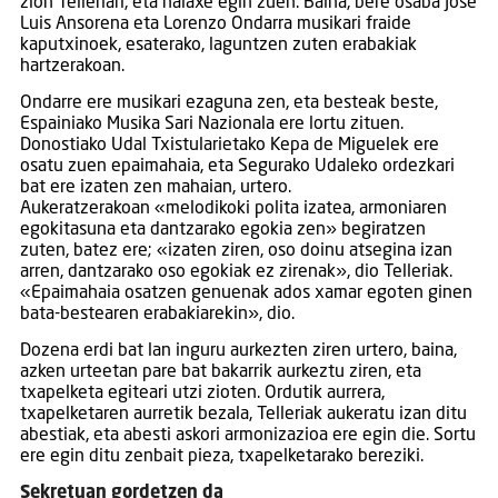
zion Telleriari, eta halaxe egin zuen. Baina, bere osaba Jose
Luis Ansorena eta Lorenzo Ondarra musikari fraide
kaputxinoek, esaterako, laguntzen zuten erabakiak
hartzerakoan.
Ondarre ere musikari ezaguna zen, eta besteak beste,
Espainiako Musika Sari Nazionala ere lortu zituen.
Donostiako Udal Txistularietako Kepa de Miguelek ere
osatu zuen epaimahaia, eta Segurako Udaleko ordezkari
bat ere izaten zen mahaian, urtero.
Aukeratzerakoan «melodikoki polita izatea, armoniaren
egokitasuna eta dantzarako egokia zen» begiratzen
zuten, batez ere; «izaten ziren, oso doinu atsegina izan
arren, dantzarako oso egokiak ez zirenak», dio Telleriak.
«Epaimahaia osatzen genuenak ados xamar egoten ginen
bata-bestearen erabakiarekin», dio.
Dozena erdi bat lan inguru aurkezten ziren urtero, baina,
azken urteetan pare bat bakarrik aurkeztu ziren, eta
txapelketa egiteari utzi zioten. Ordutik aurrera,
txapelketaren aurretik bezala, Telleriak aukeratu izan ditu
abestiak, eta abesti askori armonizazioa ere egin die. Sortu
ere egin ditu zenbait pieza, txapelketarako bereziki.
Sekretuan gordetzen da