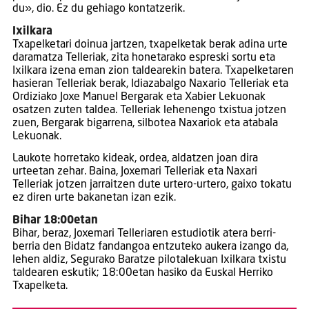
du», dio. Ez du gehiago kontatzerik.
Ixilkara
Txapelketari doinua jartzen, txapelketak berak adina urte
daramatza Telleriak, zita honetarako espreski sortu eta
Ixilkara izena eman zion taldearekin batera. Txapelketaren
hasieran Telleriak berak, Idiazabalgo Naxario Telleriak eta
Ordiziako Joxe Manuel Bergarak eta Xabier Lekuonak
osatzen zuten taldea. Telleriak lehenengo txistua jotzen
zuen, Bergarak bigarrena, silbotea Naxariok eta atabala
Lekuonak.
Laukote horretako kideak, ordea, aldatzen joan dira
urteetan zehar. Baina, Joxemari Telleriak eta Naxari
Telleriak jotzen jarraitzen dute urtero-urtero, gaixo tokatu
ez diren urte bakanetan izan ezik.
Bihar 18:00etan
Bihar, beraz, Joxemari Telleriaren estudiotik atera berri-
berria den Bidatz fandangoa entzuteko aukera izango da,
lehen aldiz, Segurako Baratze pilotalekuan Ixilkara txistu
taldearen eskutik; 18:00etan hasiko da Euskal Herriko
Txapelketa.