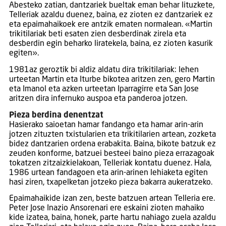
Abesteko zatian, dantzariek bueltak eman behar lituzkete,
Telleriak azaldu duenez, baina, ez zioten ez dantzariek ez
eta epaimahaikoek ere antzik ematen normalean. «Martin
trikitilariak beti esaten zien desberdinak zirela eta
desberdin egin beharko liratekela, baina, ez zioten kasurik
egiten».
1981az geroztik bi aldiz aldatu dira trikitilariak: lehen
urteetan Martin eta Iturbe bikotea aritzen zen, gero Martin
eta Imanol eta azken urteetan Iparragirre eta San Jose
aritzen dira infernuko auspoa eta panderoa jotzen.
Pieza berdina denentzat
Hasierako saioetan hamar fandango eta hamar arin-arin
jotzen zituzten txistularien eta trikitilarien artean, zozketa
bidez dantzarien ordena erabakita. Baina, bikote batzuk ez
zeuden konforme, batzuei besteei baino pieza errazagoak
tokatzen zitzaizkielakoan, Telleriak kontatu duenez. Hala,
1986 urtean fandagoen eta arin-arinen lehiaketa egiten
hasi ziren, txapelketan jotzeko pieza bakarra aukeratzeko.
Epaimahaikide izan zen, beste batzuen artean Telleria ere.
Peter Jose Inazio Ansorenari ere eskaini zioten mahaiko
kide izatea, baina, honek, parte hartu nahiago zuela azaldu