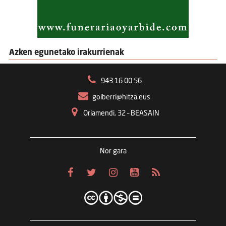
Azken egunetako irakurrienak
943 16 00 56
goiberri@hitza.eus
Oriamendi, 32 – BEASAIN
Nor gara