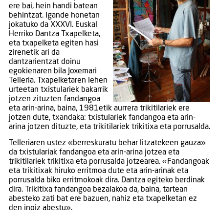
ere bai, hein handi batean
behintzat. Igande honetan
jokatuko da XXXVI. Euskal
Herriko Dantza Txapelketa,
eta txapelketa egiten hasi
zirenetik ari da
dantzarientzat doinu
egokienaren bila Joxemari
Telleria. Txapelketaren lehen
urteetan txistulariek bakarrik
jotzen zituzten fandangoa
eta arin-arina, baina, 1981etik aurrera trikitilariek ere
jotzen dute, txandaka: txistulariek fandangoa eta arin-
arina jotzen dituzte, eta trikitilariek trikitixa eta porrusalda.
Telleriaren ustez «berreskuratu behar litzatekeen gauza»
da txistulariak fandangoa eta arin-arina jotzea eta
trikitilariek trikitixa eta porrusalda jotzearea. «Fandangoak
eta trikitixak hiruko erritmoa dute eta arin-arinak eta
porrusalda biko erritmokoak dira. Dantza egiteko berdinak
dira. Trikitixa fandangoa bezalakoa da, baina, tartean
abesteko zati bat ere bazuen, nahiz eta txapelketan ez
den inoiz abestu».