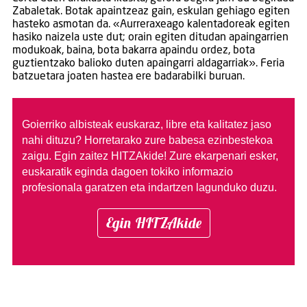
Zabaletak. Botak apaintzeaz gain, eskulan gehiago egiten
hasteko asmotan da. «Aurreraxeago kalentadoreak egiten
hasiko naizela uste dut; orain egiten ditudan apaingarrien
modukoak, baina, bota bakarra apaindu ordez, bota
guztientzako balioko duten apaingarri aldagarriak». Feria
batzuetara joaten hastea ere badarabilki buruan.
Goierriko albisteak euskaraz, libre eta kalitatez jaso
nahi dituzu?
Horretarako zure babesa ezinbestekoa
zaigu. Egin zaitez HITZAkide!
Zure ekarpenari esker,
euskaratik eginda dagoen tokiko informazio
profesionala garatzen eta indartzen lagunduko duzu.
Egin HITZAkide