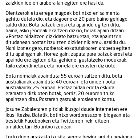
zaizkion ideien arabera lan egiten ere hasi da.
Olentzerok eta errege magoek botintxo-en salmenta
gehitu dutela dio, eta dagoeneko 20 pare baino gehiago
saldu ditu. Bota batzuk erosi eta apaindu egiten ditu,
baina, asko jendeak ekartzen dizkio, berak apain ditzan.
«Postaz bidaltzen dizkidate batzuetan, eta apaintzen
ditudanean postaz itzultzen dizkiet nik ere», azaldu du.
Nahi izanez gero, norberak eskatutakoaren arabera egiten
ditu apaingarriak. Horrez gain, zapata pare batzuk erosi eta
apaindu ere egiten ditu, gehienei gustatzeko modukoak,
taila ezberdinetan, eta horrela ere erosten dizkiote.
Bota normalak apainduta 55 euroan saltzen ditu, bota
australiarrak apainduta 40 euroan eta umeen bota
australiarrak 25 euroan. Postaz bidali edota eskura
eramaten dizkioten botak, berriz, 20 euroren truke
apaintzen ditu. Postaren gastuak eroslearen kontu.
Josune Zabaletaren pitxiak ikusgai daude Interneten ere
ikus litezke. Batetik, botintxo.wordpress.com blogean eta
bestetik Facebooken eta Twitterren ireki dituen
orrialdeetan Botintxo izenean.
Lortu duen arrakasta ikusita, gerora begira jarri du begirada