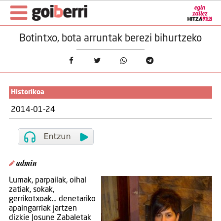
Botintxo, bota arruntak berezi bihurtzeko
Historikoa
2014-01-24
admin
Lumak, parpailak, oihal
zatiak, sokak,
gerrikotxoak… denetariko
apaingarriak jartzen
dizkie Josune Zabaletak