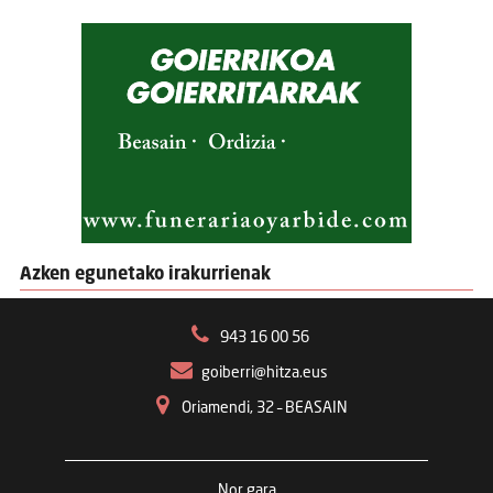
Azken egunetako irakurrienak
943 16 00 56
goiberri@hitza.eus
Oriamendi, 32 – BEASAIN
Nor gara