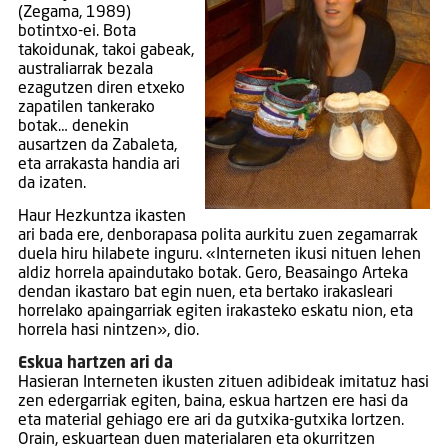
(Zegama, 1989)
botintxo-ei. Bota
takoidunak, takoi gabeak,
australiarrak bezala
ezagutzen diren etxeko
zapatilen tankerako
botak… denekin
ausartzen da Zabaleta,
eta arrakasta handia ari
da izaten.
Haur Hezkuntza ikasten
ari bada ere, denborapasa polita aurkitu zuen zegamarrak
duela hiru hilabete inguru. «Interneten ikusi nituen lehen
aldiz horrela apaindutako botak. Gero, Beasaingo Arteka
dendan ikastaro bat egin nuen, eta bertako irakasleari
horrelako apaingarriak egiten irakasteko eskatu nion, eta
horrela hasi nintzen», dio.
Eskua hartzen ari da
Hasieran Interneten ikusten zituen adibideak imitatuz hasi
zen edergarriak egiten, baina, eskua hartzen ere hasi da
eta material gehiago ere ari da gutxika-gutxika lortzen.
Orain, eskuartean duen materialaren eta okurritzen