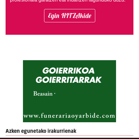
Egin HITZAkide
Azken egunetako irakurrienak