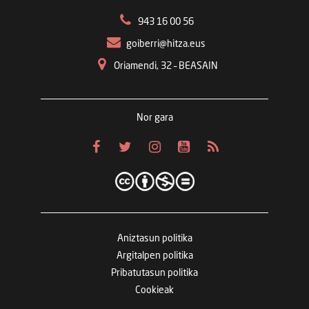
943 16 00 56
goiberri@hitza.eus
Oriamendi, 32 – BEASAIN
Nor gara
Aniztasun politika
Argitalpen politika
Pribatutasun politika
Cookieak