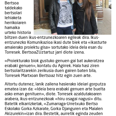
Bertsoa
taldekako
bertsolari
lehiaketa
herrikoiaren
hamaika
urteko historia
biltzen duen ikus-entzunezkoaren egileak dira. Ikus-
entzunezko Komunikazioa ikasi dute biek eta «ikasturte
amaierako proiektu gisa» sortutako ideia dela esan du
Torresek. BertsoaZUztartuz jarri diote izena.
«Proiekturako biok gustuko genuen gai bat aukeratzea
erabaki genuen», kontatu du Agirrek. Hala hasi ziren
bertsolaritzarekin zerikusia duen gairen baten bila,
Torresek Martxoan Bertsoaz hitz egin zuen arte.
Aitortu dutenez, lanik zailena hasierako ideiari gorputza
ematea izan da: «Ideia bera erabaki genuen arte buelta
asko eman genituen», diote. Torresek azaldutakoaren
arabera, ikus-entzunezkoak «hiru osagai nagusi» ditu.
Batetik elkarrizketak, «Zumarraga-Urretxuko Bertso
Eskolako Gorka Azkarate, Gorka Ojanguren eta Maialen
Akizurekin»izan dira. Bestetik, aurretik eginda zeuden