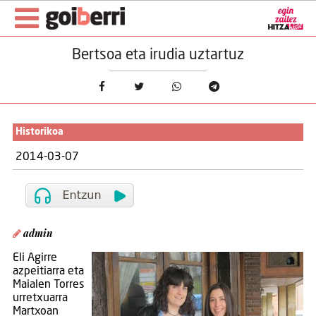
Bertsoa eta irudia uztartuz
Historikoa
2014-03-07
admin
Eli Agirre
azpeitiarra eta
Maialen Torres
urretxuarra
Martxoan