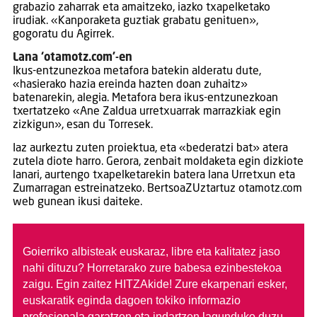
grabazio zaharrak eta amaitzeko, iazko txapelketako
irudiak. «Kanporaketa guztiak grabatu genituen»,
gogoratu du Agirrek.
Lana ‘otamotz.com’-en
Ikus-entzunezkoa metafora batekin alderatu dute,
«hasierako hazia ereinda hazten doan zuhaitz»
batenarekin, alegia. Metafora bera ikus-entzunezkoan
txertatzeko «Ane Zaldua urretxuarrak marrazkiak egin
zizkigun», esan du Torresek.
Iaz aurkeztu zuten proiektua, eta «bederatzi bat» atera
zutela diote harro. Gerora, zenbait moldaketa egin dizkiote
lanari, aurtengo txapelketarekin batera lana Urretxun eta
Zumarragan estreinatzeko. BertsoaZUztartuz otamotz.com
web gunean ikusi daiteke.
Goierriko albisteak euskaraz, libre eta kalitatez jaso
nahi dituzu?
Horretarako zure babesa ezinbestekoa
zaigu. Egin zaitez HITZAkide!
Zure ekarpenari esker,
euskaratik eginda dagoen tokiko informazio
profesionala garatzen eta indartzen lagunduko duzu.