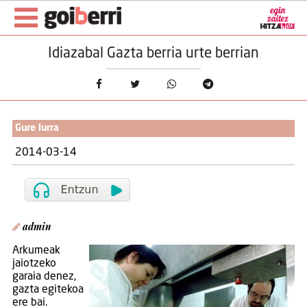
Idiazabal Gazta berria urte berrian
Gure lurra
2014-03-14
admin
Arkumeak
jaiotzeko
garaia denez,
gazta egitekoa
ere bai.