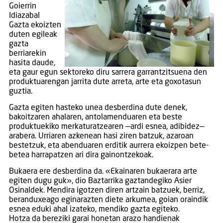
Goierrin
Idiazabal
Gazta ekoizten
duten egileak
gazta
berriarekin
hasita daude,
eta gaur egun sektoreko diru sarrera garrantzitsuena den
produktuarengan jarrita dute arreta, arte eta goxotasun
guztia.
Gazta egiten hasteko unea desberdina dute denek,
bakoitzaren ahalaren, antolamenduaren eta beste
produktuekiko merkaturatzearen —ardi esnea, adibidez—
arabera. Urriaren azkenean hasi ziren batzuk, azaroan
bestetzuk, eta abenduaren erditik aurrera ekoizpen bete-
betea harrapatzen ari dira gainontzekoak.
Bukaera ere desberdina da. «Ekainaren bukaerara arte
egiten dugu guk», dio Baztarrika gaztandegiko Asier
Osinaldek. Mendira igotzen diren artzain batzuek, berriz,
beranduxeago eginarazten diete arkumea, goian oraindik
esnea eduki ahal izateko, mendiko gazta egiteko.
Hotza da bereziki garai honetan arazo handienak