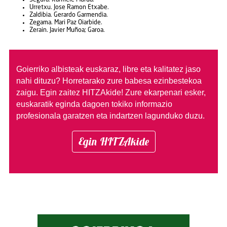
Urretxu. Jose Ramon Etxabe.
Zaldibia. Gerardo Garmendia.
Zegama. Mari Paz Oiarbide.
Zerain. Javier Muñoa; Garoa.
Goierriko albisteak euskaraz, libre eta kalitatez jaso
nahi dituzu?
Horretarako zure babesa ezinbestekoa
zaigu. Egin zaitez HITZAkide!
Zure ekarpenari esker,
euskaratik eginda dagoen tokiko informazio
profesionala garatzen eta indartzen lagunduko duzu.
Egin HITZAkide