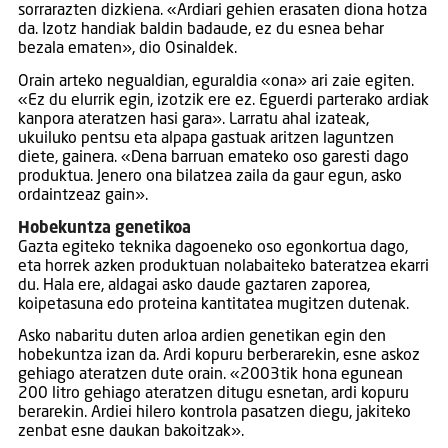
sorrarazten dizkiena. «Ardiari gehien erasaten diona hotza
da. Izotz handiak baldin badaude, ez du esnea behar
bezala ematen», dio Osinaldek.
Orain arteko negualdian, eguraldia «ona» ari zaie egiten.
«Ez du elurrik egin, izotzik ere ez. Eguerdi parterako ardiak
kanpora ateratzen hasi gara». Larratu ahal izateak,
ukuiluko pentsu eta alpapa gastuak aritzen laguntzen
diete, gainera. «Dena barruan emateko oso garesti dago
produktua. Jenero ona bilatzea zaila da gaur egun, asko
ordaintzeaz gain».
Hobekuntza genetikoa
Gazta egiteko teknika dagoeneko oso egonkortua dago,
eta horrek azken produktuan nolabaiteko bateratzea ekarri
du. Hala ere, aldagai asko daude gaztaren zaporea,
koipetasuna edo proteina kantitatea mugitzen dutenak.
Asko nabaritu duten arloa ardien genetikan egin den
hobekuntza izan da. Ardi kopuru berberarekin, esne askoz
gehiago ateratzen dute orain. «2003tik hona egunean
200 litro gehiago ateratzen ditugu esnetan, ardi kopuru
berarekin. Ardiei hilero kontrola pasatzen diegu, jakiteko
zenbat esne daukan bakoitzak».