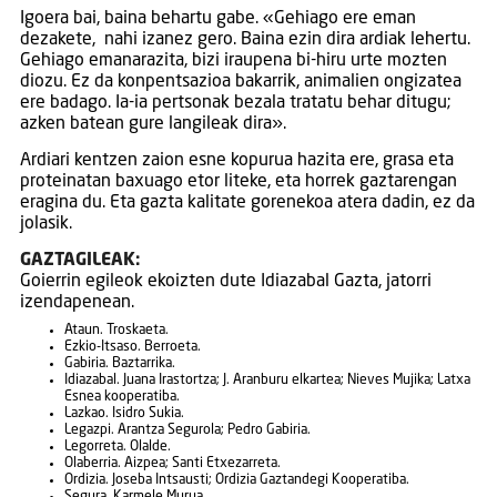
Igoera bai, baina behartu gabe. «Gehiago ere eman
dezakete, nahi izanez gero. Baina ezin dira ardiak lehertu.
Gehiago emanarazita, bizi iraupena bi-hiru urte mozten
diozu. Ez da konpentsazioa bakarrik, animalien ongizatea
ere badago. Ia-ia pertsonak bezala tratatu behar ditugu;
azken batean gure langileak dira».
Ardiari kentzen zaion esne kopurua hazita ere, grasa eta
proteinatan baxuago etor liteke, eta horrek gaztarengan
eragina du. Eta gazta kalitate gorenekoa atera dadin, ez da
jolasik.
GAZTAGILEAK:
Goierrin egileok ekoizten dute Idiazabal Gazta, jatorri
izendapenean.
Ataun. Troskaeta.
Ezkio-Itsaso. Berroeta.
Gabiria. Baztarrika.
Idiazabal. Juana Irastortza; J. Aranburu elkartea; Nieves Mujika; Latxa
Esnea kooperatiba.
Lazkao. Isidro Sukia.
Legazpi. Arantza Segurola; Pedro Gabiria.
Legorreta. Olalde.
Olaberria. Aizpea; Santi Etxezarreta.
Ordizia. Joseba Intsausti; Ordizia Gaztandegi Kooperatiba.
Segura. Karmele Murua.