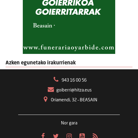
Azken egunetako irakurrienak
943 16 00 56
goiberri@hitza.eus
Oriamendi, 32 – BEASAIN
Nor gara