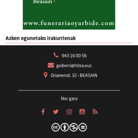
Azken egunetako irakurrienak
943 16 00 56
goiberri@hitza.eus
Oriamendi, 32 – BEASAIN
Nor gara