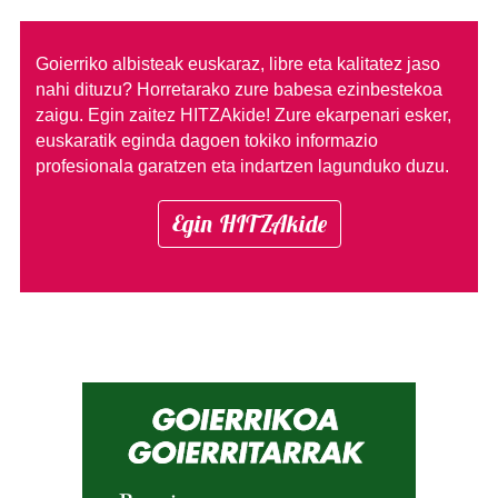
Goierriko albisteak euskaraz, libre eta kalitatez jaso
nahi dituzu?
Horretarako zure babesa ezinbestekoa
zaigu. Egin zaitez HITZAkide!
Zure ekarpenari esker,
euskaratik eginda dagoen tokiko informazio
profesionala garatzen eta indartzen lagunduko duzu.
Egin HITZAkide