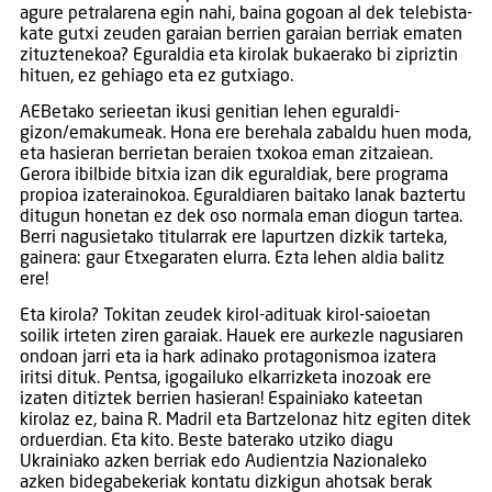
agure petralarena egin nahi, baina gogoan al dek telebista-
kate gutxi zeuden garaian berrien garaian berriak ematen
zituztenekoa? Eguraldia eta kirolak bukaerako bi zipriztin
hituen, ez gehiago eta ez gutxiago.
AEBetako serieetan ikusi genitian lehen eguraldi-
gizon/emakumeak. Hona ere berehala zabaldu huen moda,
eta hasieran berrietan beraien txokoa eman zitzaiean.
Gerora ibilbide bitxia izan dik eguraldiak, bere programa
propioa izaterainokoa. Eguraldiaren baitako lanak baztertu
ditugun honetan ez dek oso normala eman diogun tartea.
Berri nagusietako titularrak ere lapurtzen dizkik tarteka,
gainera: gaur Etxegaraten elurra. Ezta lehen aldia balitz
ere!
Eta kirola? Tokitan zeudek kirol-adituak kirol-saioetan
soilik irteten ziren garaiak. Hauek ere aurkezle nagusiaren
ondoan jarri eta ia hark adinako protagonismoa izatera
iritsi dituk. Pentsa, igogailuko elkarrizketa inozoak ere
izaten ditiztek berrien hasieran! Espainiako kateetan
kirolaz ez, baina R. Madril eta Bartzelonaz hitz egiten ditek
orduerdian. Eta kito. Beste baterako utziko diagu
Ukrainiako azken berriak edo Audientzia Nazionaleko
azken bidegabekeriak kontatu dizkigun ahotsak berak