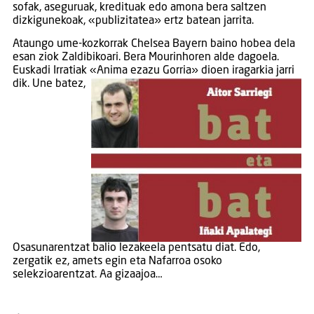
sofak, aseguruak, kredituak edo amona bera saltzen
dizkigunekoak, «publizitatea» ertz batean jarrita.
Ataungo ume-kozkorrak Chelsea Bayern baino hobea dela
esan ziok Zaldibikoari. Bera Mourinhoren alde dagoela.
Euskadi Irratiak «Anima ezazu Gorria» dioen iragarkia jarri
dik. Une batez,
Osasunarentzat balio lezakeela pentsatu diat. Edo,
zergatik ez, amets egin eta Nafarroa osoko
selekzioarentzat. Aa gizaajoa…