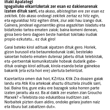
Iñaki Apalategi
Igogailuko elkarrizketak zer esan ez dakienarenak
izaten dituk sarri,
eta akaso, albistegitan ere zer esan ez
zekitek. Edo akaso ondoegi zekitek zertaz ez hitz egin,
eta eguraldiaz hitz egiten ditek, ziur aski hau izango duk.
Gainera, jendeari egunsentiko giroa argazkitan isladatu eta
bidaltzeko tartea ematen zaiok; baina komeni denean,
giroa bero-bero dagoen beste hainbat tokitako irudiak
propio ezkutatu… ez duk giro!
Garai bateko kirol adituak aipatzen dituk gero. Horiek,
gizon burusoil eta betaurrekodunak izaki, bestelako
saioetan hobeto ematen dutenaz jabetu dituk telebistak,
eta –pertxentak komunikatzaile hobeak dudarik gabe–
dituk oraingo kirol adituak, kirola esanda belar gainekoa
bakarrik (eta ezta hori ere) ulertuta behintzat.
Kazetaritza omen duk hori, KZritza. Ktik Zra doazen gaiak
landu eta Atik Kra artekoak ahaztu dituztela zirudik sarri,
bai. Baina tira, gure esku ere bazagok soka horren parte
izaten jarraitu ala ez. Ba al dakik zer esaten zian Groucho
Marxek? «Telebista oso edukatiboa iruditzen zait.
Norbaitek pizten duen aldiro, ondoko gelara joaten naiz
eta liburu bat zabaltzen dut».