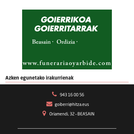
Azken egunetako irakurrienak
943 16 00 56
goiberri@hitza.eus
Oriamendi, 32 – BEASAIN