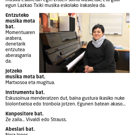
musika eskoletan egin zituen soinu ikasketak, eta gaur
egun Lazkao Txiki musika eskolako irakaslea da.
Entzuteko
musika mota
bat.
Momentuaren
arabera,
denetarik
entzutea
aberasgarria
da.
Jotzeko
musika mota bat.
Martxosoa eta mugitua.
Instrumentu bat.
Eskusoinua menderatzen dut, baina gustura ikasiko nuke
biolontxeloa edo tronboia jotzen. Egunen batean akaso…
Konpositore bat.
Ze zaila… Vivaldi edo Strauss.
Abeslari bat.