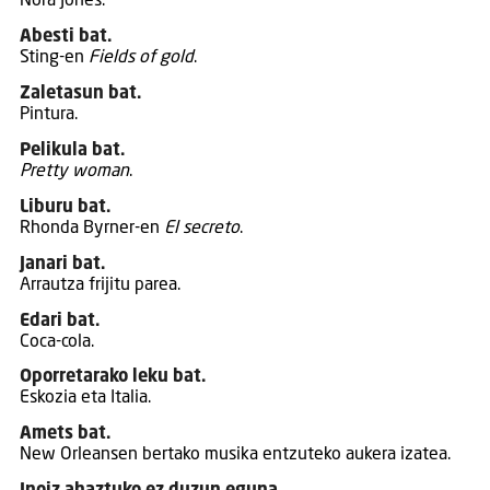
Nora Jones.
Abesti bat.
Sting-en
Fields of gold
.
Zaletasun bat.
Pintura.
Pelikula bat.
Pretty woman
.
Liburu bat.
Rhonda Byrner-en
El secreto
.
Janari bat.
Arrautza frijitu parea.
Edari bat.
Coca-cola.
Oporretarako leku bat.
Eskozia eta Italia.
Amets bat.
New Orleansen bertako musika entzuteko aukera izatea.