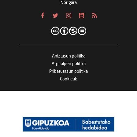
Nor gara
Aniztasun politika
Argitalpen politika
Pribatutasun politika
Cookieak