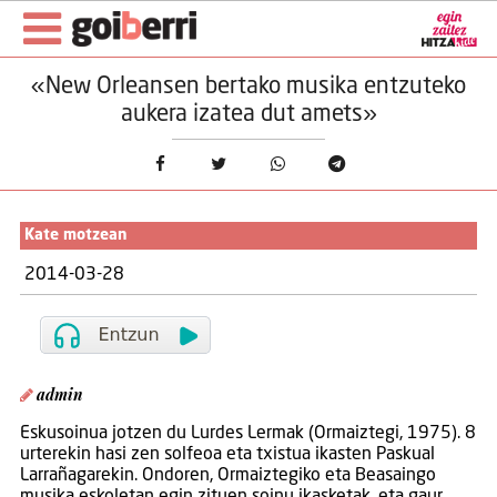
«New Orleansen bertako musika entzuteko
aukera izatea dut amets»
Kate motzean
2014-03-28
admin
Eskusoinua jotzen du Lurdes Lermak (Ormaiztegi, 1975). 8
urterekin hasi zen solfeoa eta txistua ikasten Paskual
Larrañagarekin. Ondoren, Ormaiztegiko eta Beasaingo