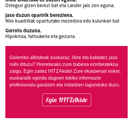
Inoiz ahaztuko ez duzun eguna.
Ostegun gizen berezi bat eta Lander jaio zen eguna.
Jaso duzun oparirik bereziena.
Nire kuadrillak oparitutako mezedora edo kulunkari bat
Gorroto duzuna.
Hipokrisia, faltsukeria eta gezurra.
Goierriko albisteak euskaraz, libre eta kalitatez jaso
nahi dituzu?
Horretarako zure babesa ezinbestekoa
zaigu. Egin zaitez HITZAkide!
Zure ekarpenari esker,
euskaratik eginda dagoen tokiko informazio
profesionala garatzen eta indartzen lagunduko duzu.
Egin HITZAkide