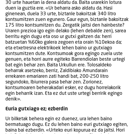
30 urte hauetan ia dena aldatu da. Baita urarekin lotura
duen ia guztia ere. «Ur beharra asko aldatu da. Hasi
ginenean, duela 33 urte, biztanle bakoitzak 340 litro
kontsumitzen zuen egunero. Gaur egun, biztanle bakoitzak
175 litro kontsumitzen du. Zergatik jaitsi den hainbeste?
Uraren prezioa igo egin delako (lehen debalde zen), sarea
berritu egin dugu eta oso ur gutxi galtzen da: herri
batzuetan %60ko galera zegoen eta orain %10ekoa da;
eta etxetresna elektrikoek lehen baino ur gutxiago
kontsumitzen dute. Kontsumoak gora egingo zuela uste
genuen, eta horri aurre egiteko Barrendiolan beste urtegi
bat egin behar zen. Baita Urkullun ere. Tolosaldeko
beharrak asetzeko, berriz, Zaldibiako Amundarain
errekaren emariaren zati handi bat, 200-250 litro
segundoko, Ibiurrera pasa behar zen. Zorionez,
kontsumoaren beherakadari esker, ez dugu horrelakorik
egin beharrik izan. Eta ez dut uste urtegi berririk egingo
denik».
Euria gutxiago ez; ezberdin
Ur bilketak behera egin ez duenez, ura lehen baino
bermatuago dugu. Ez du lehen baino euri gutxiago egiten,
baina bai ezberdin. «Urteko euri kopurua ez da jaitsi. Hori