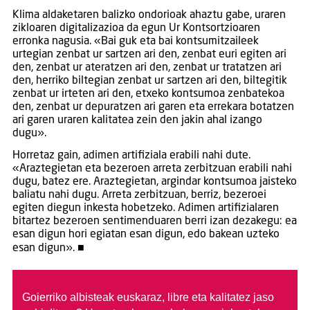
Klima aldaketaren balizko ondorioak ahaztu gabe, uraren
zikloaren digitalizazioa da egun Ur Kontsortzioaren
erronka nagusia. «Bai guk eta bai kontsumitzaileek
urtegian zenbat ur sartzen ari den, zenbat euri egiten ari
den, zenbat ur ateratzen ari den, zenbat ur tratatzen ari
den, herriko biltegian zenbat ur sartzen ari den, biltegitik
zenbat ur irteten ari den, etxeko kontsumoa zenbatekoa
den, zenbat ur depuratzen ari garen eta errekara botatzen
ari garen uraren kalitatea zein den jakin ahal izango
dugu».
Horretaz gain, adimen artifiziala erabili nahi dute.
«Araztegietan eta bezeroen arreta zerbitzuan erabili nahi
dugu, batez ere. Araztegietan, argindar kontsumoa jaisteko
baliatu nahi dugu. Arreta zerbitzuan, berriz, bezeroei
egiten diegun inkesta hobetzeko. Adimen artifizialaren
bitartez bezeroen sentimenduaren berri izan dezakegu: ea
esan digun hori egiatan esan digun, edo bakean uzteko
esan digun». ■
Goierriko albisteak euskaraz, libre eta kalitatez jaso