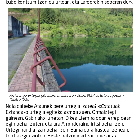
kubo kontsumitzen du urtean, eta Lareorekin soberan du».
Arriarango urtegia (Beasain) maiatzaren 20an, %97 beteta zegoela. /
Mikel Albisu
Nola daiteke Ataunek bere urtegia izatea? «Estatuak
Eztandako urtegia egiteko asmoa zuen, Ormaiztegi
gainean, Gabiriako lurretan. Dikea Liernira doan errepidean
egin behar zuten, eta ura Arrondoraino iritsi behar zen.
Urtegi handia izan behar zen. Baina obra hastear zenean,
kontra egin zioten. Beste batzuen artean, nire aitak.