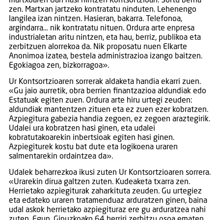
martxoaren 8an hasi nintzen Kontsortzioan. Sortu berria
zen. Martxan jartzeko kontratatu ninduten. Lehenengo
langilea izan nintzen. Hasieran, bakarra. Telefonoa,
argindarra… nik kontratatu nituen. Ordura arte enpresa
industrialetan aritu nintzen, eta hau, berriz, publikoa eta
zerbitzuen alorrekoa da. Nik proposatu nuen Elkarte
Anonimoa izatea, bestela administrazioa izango baitzen.
Egokiagoa zen, bizkorragoa».
Ur Kontsortzioaren sorrerak aldaketa handia ekarri zuen.
«Gu jaio aurretik, obra berrien finantzazioa aldundiak edo
Estatuak egiten zuen. Ordura arte hiru urtegi zeuden:
aldundiak mantentzen zituen eta ez zuen ezer kobratzen.
Azpiegitura gabezia handia zegoen, ez zegoen araztegirik.
Udalei ura kobratzen hasi ginen, eta udalei
kobratutakoarekin inbertsioak egiten hasi ginen.
Azpiegiturek kostu bat dute eta logikoena uraren
salmentarekin ordaintzea da».
Udalek beharrezkoa ikusi zuten Ur Kontsortzioaren sorrera.
«Urarekin dirua galtzen zuten. Kudeaketa txarra zen.
Herrietako azpiegiturak zaharkituta zeuden. Gu urtegiez
eta edateko uraren tratamenduaz arduratzen ginen, baina
udal askok herrietako azpiegituraz ere gu arduratzea nahi
zuten. Egun, Gipuzkoako 64 herriri zerbitzu osoa ematen