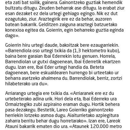
eta zati bat soilik, gainera. Gainontzeko guztiak hemendik
bultzatu ditugu. Zeuden beharrak ase ditugu. Ia erabat ziur
esan dezaket ez dela urtegi gehiago egingo. Nik ez dut
ezagutuko, ziur. Araztegirik ere ez da behar, auzoren
batean bakarrik. Gelditzen zaiguna araztegi batzuetako
konexioa egitea da. Goierrin, egin beharreko guztia eginda
dago».
Goierrin hiru urtegi daude, bakoitzak bere ezaugarriekin.
«Barrendiola oso urtegi txikia da (1,3 hektometro kubo),
baina bere garaian Ibai Ederrekin lotu genuen. Horrela,
Barrendiolan ur gutxi dagoenean, Ibai Ederretik ekartzen
dugu. Izan ere, Ibai Eder urtegi handia da. Beteta
dagoenean, bere eskualdearen hurrengo bi urteetako ur
beharra asetzeko ahalmena du. Barrendiolak, berriz, zortzi
hilabeterako ura du».
Arriarango urtegia ere txikia da. «Arriaranek ere ez du
urtebeterako adina urik. Hori dela eta, Ibai Ederreko ura
Ormaiztegiko zubi azpiraino eraman dugu. Hortik behera
pasa dezakegu. Bestetik, Lareo Goierriko gainontzeko
herriekin lotzeko asmoa dugu. Aiaiturrietako azpiegitura
zaharra berritu behar dugu horretarako». Izan ere, Lareok
Atauni bakarrik ematen dio ura. «Ataunek 120.000 metro