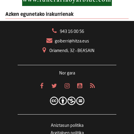
Azken egunetako irakurrienak
943 16 00 56
goiberri@hitza.eus
Oriamendi, 32 – BEASAIN
Nor gara
Aniztasun politika
Argitalpen politika