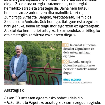
diegu. Ziklo osoa urtegia, tratamendua, ur biltegiak,
herrietako sarea eta araztegia da. Baina herri batzuk
beraien sareaz arduratzen dira oraindik: Urretxu,
Zumarraga, Arrasate, Bergara, Aretxabaleta, Hernialde,
Zaldibia eta Andoain. Guk herri guztiak gure esku egotea
nahi genuke, baina ez dugu inor zigortzen ez egoteagatik.
Aipatutako herri horiei urtegiko, tratamenduko, ur biltegiko
eta araztegiko zerbitzua eskaintzen diegu».
Araztegiak
Azken 30 urteetan egoera asko hobetu dela dio.
«Azkoitiko eta Azpeitiko araztegia bakarrik zegoen eginda,