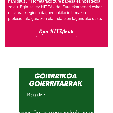
nahi dituzu?
Horretarako zure babesa ezinbestekoa
zaigu. Egin zaitez HITZAkide!
Zure ekarpenari esker,
euskaratik eginda dagoen tokiko informazio
profesionala garatzen eta indartzen lagunduko duzu.
Egin HITZAkide