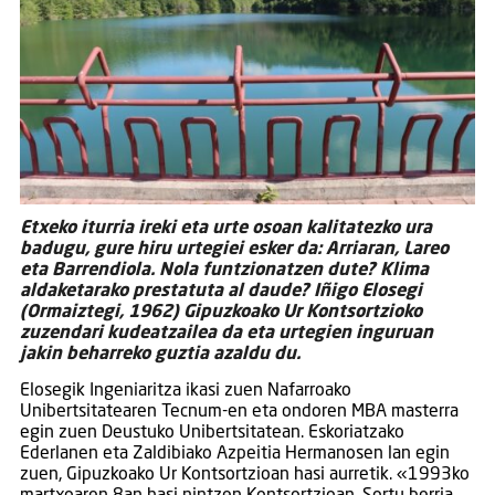
Etxeko iturria ireki eta urte osoan kalitatezko ura
badugu, gure hiru urtegiei esker da: Arriaran, Lareo
eta Barrendiola. Nola funtzionatzen dute? Klima
aldaketarako prestatuta al daude? Iñigo Elosegi
(Ormaiztegi, 1962) Gipuzkoako Ur Kontsortzioko
zuzendari kudeatzailea da eta urtegien inguruan
jakin beharreko guztia azaldu du.
Elosegik Ingeniaritza ikasi zuen Nafarroako
Unibertsitatearen Tecnum-en eta ondoren MBA masterra
egin zuen Deustuko Unibertsitatean. Eskoriatzako
Ederlanen eta Zaldibiako Azpeitia Hermanosen lan egin
zuen, Gipuzkoako Ur Kontsortzioan hasi aurretik. «1993ko