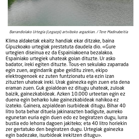
Barrandiolako Urtegia (Legazpi) artxiboko argazkian. / Tere Madinabeitia
Klima aldaketak ekaitz handiak ekar ditzake, baina
Gipuzkoako urtegiak prestatuta daudela dio. «Gure
urtegien diseinua ez da Espainiakoena bezalakoa.
Espainiako urtegiek uhateak goian dituzte. Ur asko
badator, ireki egiten dituzte. Tous-en sekulako zaparrada
egin zuen, argindarrik gabe gelditu ziren, ekipo
elektrogenoek ez zuten funtzionatu eta ezin izan
zituzten uhateak ireki. Urak gainezka egin zuen eta dena
eraman zuen. Guk goialdean ez ditugu uhateak, zuloak
baizik, gainezkabideak. Azken 10.000 urteetan egin ez
duena egin beharko luke gainezkabideak nahikoa ez
izateko. Gainera, azpialdean isurbideak ditugu. Bihar 40
litro bota behar dituela jakinarazten badigute, aurreko
egunetan euria egin duen edo ez begiratzen dugu, lurra
bustia edo lehorra dagoen jakiteko; eta 40 litro horiekin
zer gertatuko den begiratzen dugu. Urtegiak gainezka
egin badezake, isurbideak irekitzen ditugu».