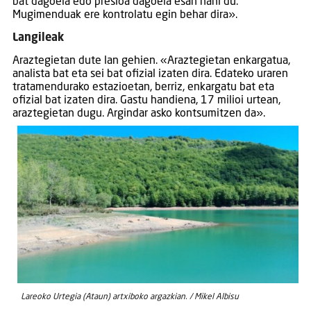
bat dagoela edo presioa dagoela esan nahi du.
Mugimenduak ere kontrolatu egin behar dira».
Langileak
Araztegietan dute lan gehien. «Araztegietan enkargatua,
analista bat eta sei bat ofizial izaten dira. Edateko uraren
tratamendurako estazioetan, berriz, enkargatu bat eta
ofizial bat izaten dira. Gastu handiena, 17 milioi urtean,
araztegietan dugu. Argindar asko kontsumitzen da».
Lareoko Urtegia (Ataun) artxiboko argazkian. / Mikel Albisu