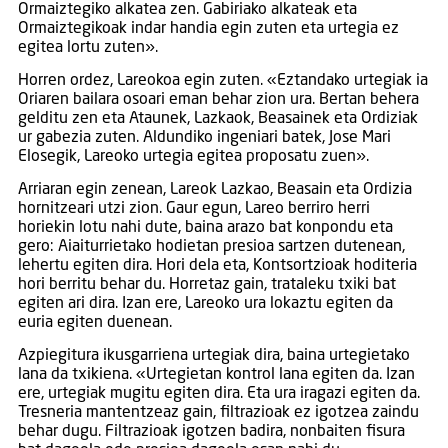
Ormaiztegiko alkatea zen. Gabiriako alkateak eta
Ormaiztegikoak indar handia egin zuten eta urtegia ez
egitea lortu zuten».
Horren ordez, Lareokoa egin zuten. «Eztandako urtegiak ia
Oriaren bailara osoari eman behar zion ura. Bertan behera
gelditu zen eta Ataunek, Lazkaok, Beasainek eta Ordiziak
ur gabezia zuten. Aldundiko ingeniari batek, Jose Mari
Elosegik, Lareoko urtegia egitea proposatu zuen».
Arriaran egin zenean, Lareok Lazkao, Beasain eta Ordizia
hornitzeari utzi zion. Gaur egun, Lareo berriro herri
horiekin lotu nahi dute, baina arazo bat konpondu eta
gero: Aiaiturrietako hodietan presioa sartzen dutenean,
lehertu egiten dira. Hori dela eta, Kontsortzioak hoditeria
hori berritu behar du. Horretaz gain, trataleku txiki bat
egiten ari dira. Izan ere, Lareoko ura lokaztu egiten da
euria egiten duenean.
Azpiegitura ikusgarriena urtegiak dira, baina urtegietako
lana da txikiena. «Urtegietan kontrol lana egiten da. Izan
ere, urtegiak mugitu egiten dira. Eta ura iragazi egiten da.
Tresneria mantentzeaz gain, filtrazioak ez igotzea zaindu
behar dugu. Filtrazioak igotzen badira, nonbaiten fisura