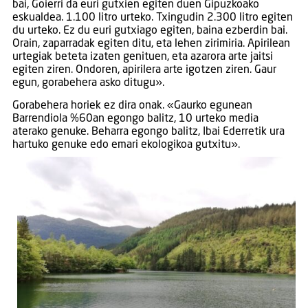
bai, Goierri da euri gutxien egiten duen Gipuzkoako
eskualdea. 1.100 litro urteko. Txingudin 2.300 litro egiten
du urteko. Ez du euri gutxiago egiten, baina ezberdin bai.
Orain, zaparradak egiten ditu, eta lehen zirimiria. Apirilean
urtegiak beteta izaten genituen, eta azarora arte jaitsi
egiten ziren. Ondoren, apirilera arte igotzen ziren. Gaur
egun, gorabehera asko ditugu».
Gorabehera horiek ez dira onak. «Gaurko egunean
Barrendiola %60an egongo balitz, 10 urteko media
aterako genuke. Beharra egongo balitz, Ibai Ederretik ura
hartuko genuke edo emari ekologikoa gutxitu».