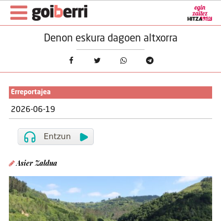
Denon eskura dagoen altxorra
Erreportajea
2026-06-19
Asier Zaldua