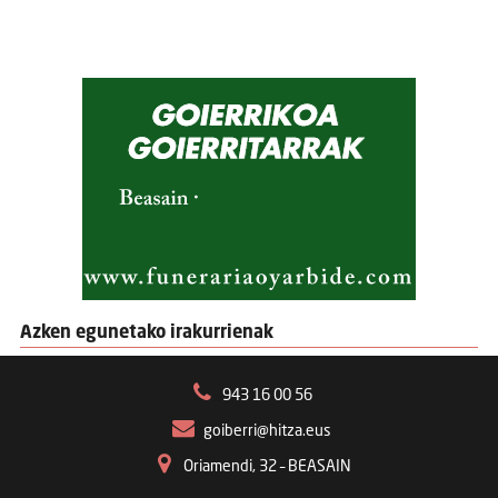
Azken egunetako irakurrienak
943 16 00 56
goiberri@hitza.eus
Oriamendi, 32 – BEASAIN