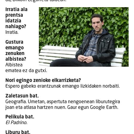
da, Bilkoin Legorreta taldean.
Irratia ala
prentsa
idatzia
nahiago?
Irratia.
Gustura
emango
zenuken
albistea?
Albistea
ematea ez da gutxi.
Nori egingo zenioke elkarrizketa?
Espero gabeko erantzunak emango lizkidaken norbaiti.
Zaletasun bat.
Geografia. Umetan, aspertuta nengoenean liburutegira
joan eta atlasa hartzen nuen. Gaur egun Google Earth.
Pelikula bat.
El Padrino
.
Liburu bat.