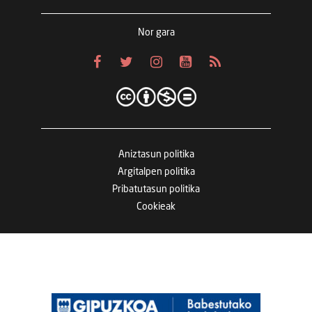
Nor gara
Aniztasun politika
Argitalpen politika
Pribatutasun politika
Cookieak