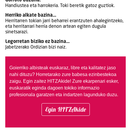
Gorroto duzuna.
Handiustea eta harrokeria. Toki beretik gatoz guztiok.
Herriko alkate bazina…
Herritarren tokian jarri beharrei erantzuten ahalegintzeko,
eta herritarrari herria denon artean egiten dugula
sinetsarazi.
Legorretan biziko ez bazina…
Jabetzerako Ordizian bizi naiz.
Goierriko albisteak euskaraz, libre eta kalitatez jaso
nahi dituzu?
Horretarako zure babesa ezinbestekoa
zaigu. Egin zaitez HITZAkide!
Zure ekarpenari esker,
euskaratik eginda dagoen tokiko informazio
profesionala garatzen eta indartzen lagunduko duzu.
Egin HITZAkide