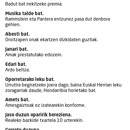
Badut bat irekitzeko premia.
Musika talde bat.
Rammstein eta Pantera entzunez pasa dut denbora
gehien.
Abesti bat.
Oroitzapen onak ekartzen dizkidaten guztiak.
Janari bat.
Amak prestatutako edozein.
Edari bat.
Ardo beltza.
Oporretarako leku bat.
Urrutira begiratzeko joera dago, baina Euskal Herrian leku
zoragarriak daude, Hondarribia horietako bat.
Amets bat.
Amesgaiztoak ez izatearekin konforme.
Jaso duzun oparirik bereziena.
Realeko bazkide txartela 10 urterekin.