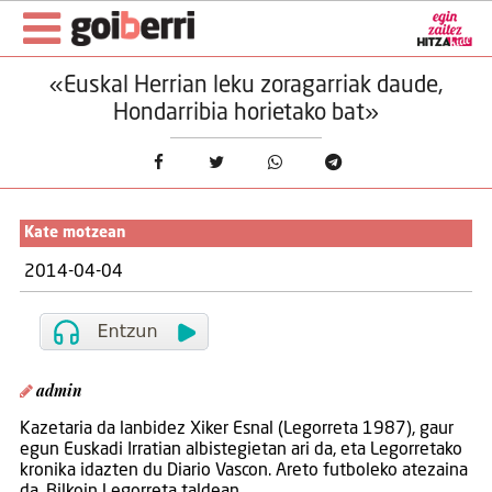
«Euskal Herrian leku zoragarriak daude,
Hondarribia horietako bat»
Kate motzean
2014-04-04
admin
Kazetaria da lanbidez Xiker Esnal (Legorreta 1987), gaur
egun Euskadi Irratian albistegietan ari da, eta Legorretako
kronika idazten du Diario Vascon. Areto futboleko atezaina