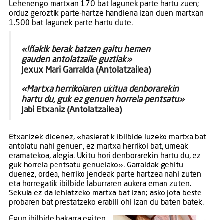
Lehenengo martxan 170 bat lagunek parte hartu zuen;
orduz geroztik parte-hartze handiena izan duen martxan
1.500 bat lagunek parte hartu dute.
«Iñakik berak batzen gaitu hemen
gauden antolatzaile guztiak»
Jexux Mari Garralda (Antolatzailea)
«Martxa herrikoiaren ukitua denborarekin
hartu du, guk ez genuen horrela pentsatu»
Jabi Etxaniz (Antolatzailea)
Etxanizek dioenez, «hasieratik ibilbide luzeko martxa bat
antolatu nahi genuen, ez martxa herrikoi bat, umeak
eramatekoa, alegia. Ukitu hori denborarekin hartu du, ez
guk horrela pentsatu genuelako». Garraldak gehitu
duenez, ordea, herriko jendeak parte hartzea nahi zuten
eta horregatik ibilbide laburraren aukera eman zuten.
Sekula ez da lehiatzeko martxa bat izan; asko jota beste
probaren bat prestatzeko erabili ohi izan du baten batek.
Egun ibilbide bakarra egiten