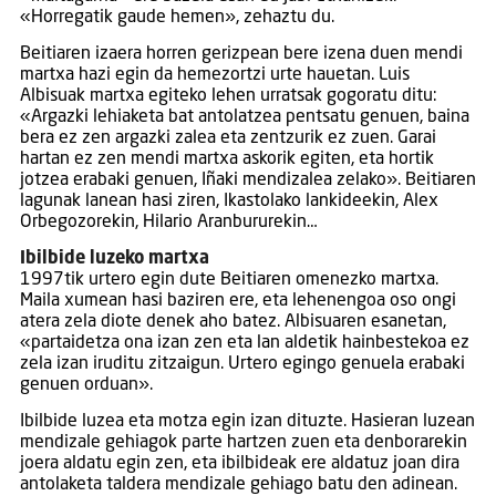
«Horregatik gaude hemen», zehaztu du.
Beitiaren izaera horren gerizpean bere izena duen mendi
martxa hazi egin da hemezortzi urte hauetan. Luis
Albisuak martxa egiteko lehen urratsak gogoratu ditu:
«Argazki lehiaketa bat antolatzea pentsatu genuen, baina
bera ez zen argazki zalea eta zentzurik ez zuen. Garai
hartan ez zen mendi martxa askorik egiten, eta hortik
jotzea erabaki genuen, Iñaki mendizalea zelako». Beitiaren
lagunak lanean hasi ziren, Ikastolako lankideekin, Alex
Orbegozorekin, Hilario Aranbururekin…
Ibilbide luzeko martxa
1997tik urtero egin dute Beitiaren omenezko martxa.
Maila xumean hasi baziren ere, eta lehenengoa oso ongi
atera zela diote denek aho batez. Albisuaren esanetan,
«partaidetza ona izan zen eta lan aldetik hainbestekoa ez
zela izan iruditu zitzaigun. Urtero egingo genuela erabaki
genuen orduan».
Ibilbide luzea eta motza egin izan dituzte. Hasieran luzean
mendizale gehiagok parte hartzen zuen eta denborarekin
joera aldatu egin zen, eta ibilbideak ere aldatuz joan dira
antolaketa taldera mendizale gehiago batu den adinean.