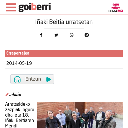
Iñaki Beitia urratsetan
Erreportajea
2014-05-19
admin
Arratsaldeko
zazpiak inguru
dira, eta 18.
Iñaki Beitiaren
Mendi