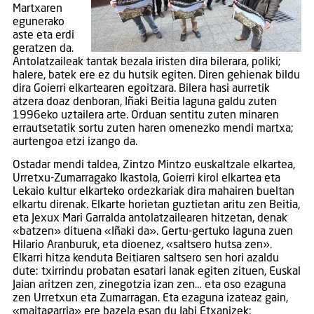
Martxaren
egunerako
aste eta erdi
geratzen da.
Antolatzaileak tantak bezala iristen dira bilerara, poliki;
halere, batek ere ez du hutsik egiten. Diren gehienak bildu
dira Goierri elkartearen egoitzara. Bilera hasi aurretik
atzera doaz denboran, Iñaki Beitia laguna galdu zuten
1996eko uztailera arte. Orduan sentitu zuten minaren
errautsetatik sortu zuten haren omenezko mendi martxa;
aurtengoa etzi izango da.
Ostadar mendi taldea, Zintzo Mintzo euskaltzale elkartea,
Urretxu-Zumarragako Ikastola, Goierri kirol elkartea eta
Lekaio kultur elkarteko ordezkariak dira mahairen bueltan
elkartu direnak. Elkarte horietan guztietan aritu zen Beitia,
eta Jexux Mari Garralda antolatzailearen hitzetan, denak
«batzen» dituena «Iñaki da». Gertu-gertuko laguna zuen
Hilario Aranburuk, eta dioenez, «saltsero hutsa zen».
Elkarri hitza kenduta Beitiaren saltsero sen hori azaldu
dute: txirrindu probatan esatari lanak egiten zituen, Euskal
Jaian aritzen zen, zinegotzia izan zen… eta oso ezaguna
zen Urretxun eta Zumarragan. Eta ezaguna izateaz gain,
«maitagarria» ere bazela esan du Jabi Etxanizek: