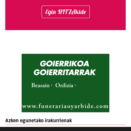
Egin HITZAkide
Azken egunetako irakurrienak