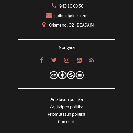
943 16 00 56
goiberri@hitza.eus
Oriamendi, 32 – BEASAIN
Nor gara
Aniztasun politika
Argitalpen politika
Pribatutasun politika
Cookieak