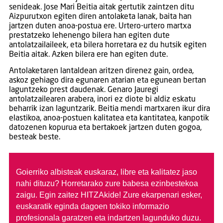
senideak. Jose Mari Beitia aitak gertutik zaintzen ditu
Aizpurutxon egiten diren antolaketa lanak, baita han
jartzen duten anoa-postua ere. Urtero-urtero martxa
prestatzeko lehenengo bilera han egiten dute
antolatzailaileek, eta bilera horretara ez du hutsik egiten
Beitia aitak. Azken bilera ere han egiten dute.
Antolaketaren lantaldean aritzen direnez gain, ordea,
askoz gehiago dira egunaren atarian eta egunean bertan
laguntzeko prest daudenak. Genaro Jauregi
antolatzailearen arabera, inori ez diote bi aldiz eskatu
beharrik izan laguntzarik. Beitia mendi martxaren ikur dira
elastikoa, anoa-postuen kalitatea eta kantitatea, kanpotik
datozenen kopurua eta bertakoek jartzen duten gogoa,
besteak beste.
Goierriko albisteak euskaraz, libre eta kalitatez jaso
nahi dituzu?
Horretarako zure babesa ezinbestekoa
zaigu. Egin zaitez HITZAkide!
Zure ekarpenari esker,
euskaratik eginda dagoen tokiko informazio
profesionala garatzen eta indartzen lagunduko duzu.