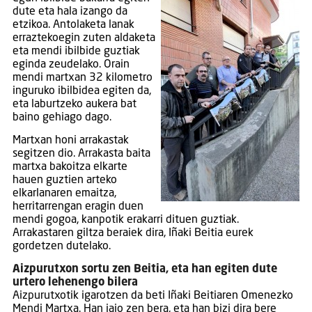
dute eta hala izango da
etzikoa. Antolaketa lanak
erraztekoegin zuten aldaketa
eta mendi ibilbide guztiak
eginda zeudelako. Orain
mendi martxan 32 kilometro
inguruko ibilbidea egiten da,
eta laburtzeko aukera bat
baino gehiago dago.
Martxan honi arrakastak
segitzen dio. Arrakasta baita
martxa bakoitza elkarte
hauen guztien arteko
elkarlanaren emaitza,
herritarrengan eragin duen
mendi gogoa, kanpotik erakarri dituen guztiak.
Arrakastaren giltza beraiek dira, Iñaki Beitia eurek
gordetzen dutelako.
Aizpurutxon sortu zen Beitia, eta han egiten dute
urtero lehenengo bilera
Aizpurutxotik igarotzen da beti Iñaki Beitiaren Omenezko
Mendi Martxa. Han jaio zen bera, eta han bizi dira bere