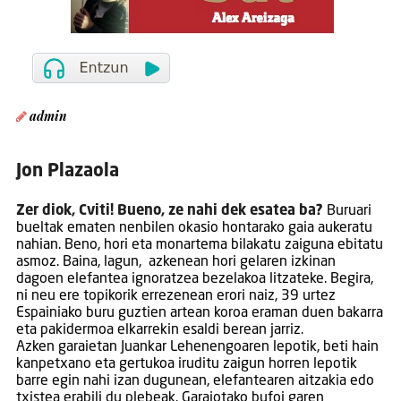
admin
Jon Plazaola
Zer diok, Cviti! Bueno, ze nahi dek esatea ba?
Buruari
bueltak ematen nenbilen okasio hontarako gaia aukeratu
nahian. Beno, hori eta monartema bilakatu zaiguna ebitatu
asmoz. Baina, lagun, azkenean hori gelaren izkinan
dagoen elefantea ignoratzea bezelakoa litzateke. Begira,
ni neu ere topikorik errezenean erori naiz, 39 urtez
Espainiako buru guztien artean koroa eraman duen bakarra
eta pakidermoa elkarrekin esaldi berean jarriz.
Azken garaietan Juankar Lehenengoaren lepotik, beti hain
kanpetxano eta gertukoa iruditu zaigun horren lepotik
barre egin nahi izan dugunean, elefantearen aitzakia edo
txistea erabili du plebeak. Garaiotako bufoi garen