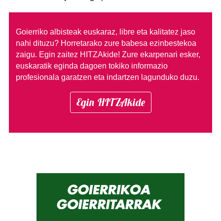
Goierriko albisteak euskaraz, libre eta kalitatez jaso
nahi dituzu?
Horretarako zure babesa ezinbestekoa
zaigu. Egin zaitez HITZAkide!
Zure ekarpenari esker,
euskaratik eginda dagoen tokiko informazio
profesionala garatzen eta indartzen lagunduko duzu.
Egin HITZAkide