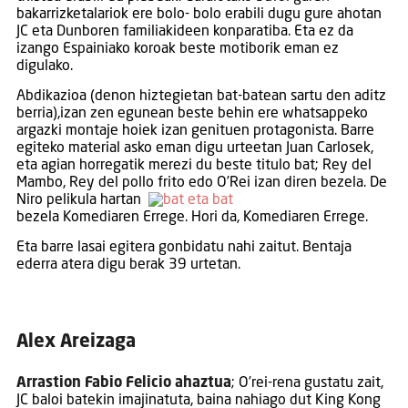
bakarrizketalariok ere bolo- bolo erabili dugu gure ahotan
JC eta Dunboren familiakideen konparatiba. Eta ez da
izango Espainiako koroak beste motiborik eman ez
digulako.
Abdikazioa (denon hiztegietan bat-batean sartu den aditz
berria),izan zen egunean beste behin ere whatsappeko
argazki montaje hoiek izan genituen protagonista. Barre
egiteko material asko eman digu urteetan Juan Carlosek,
eta agian horregatik merezi du beste titulo bat; Rey del
Mambo, Rey del pollo frito edo O’Rei izan diren bezela. De
Niro pelikula hartan
bezela Komediaren Errege. Hori da, Komediaren Errege.
Eta barre lasai egitera gonbidatu nahi zaitut. Bentaja
ederra atera digu berak 39 urtetan.
Alex Areizaga
Arrastion Fabio Felicio ahaztua
; O’rei-rena gustatu zait,
JC baloi batekin imajinatuta, baina nahiago dut King Kong