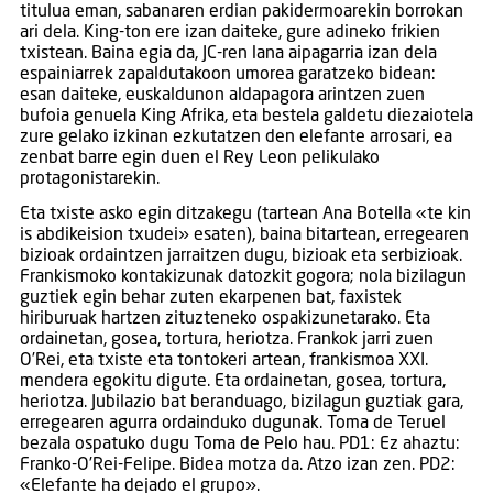
titulua eman, sabanaren erdian pakidermoarekin borrokan
ari dela. King-ton ere izan daiteke, gure adineko frikien
txistean. Baina egia da, JC-ren lana aipagarria izan dela
espainiarrek zapaldutakoon umorea garatzeko bidean:
esan daiteke, euskaldunon aldapagora arintzen zuen
bufoia genuela King Afrika, eta bestela galdetu diezaiotela
zure gelako izkinan ezkutatzen den elefante arrosari, ea
zenbat barre egin duen el Rey Leon pelikulako
protagonistarekin.
Eta txiste asko egin ditzakegu (tartean Ana Botella «te kin
is abdikeision txudei» esaten), baina bitartean, erregearen
bizioak ordaintzen jarraitzen dugu, bizioak eta serbizioak.
Frankismoko kontakizunak datozkit gogora; nola bizilagun
guztiek egin behar zuten ekarpenen bat, faxistek
hiriburuak hartzen zituzteneko ospakizunetarako. Eta
ordainetan, gosea, tortura, heriotza. Frankok jarri zuen
O’Rei, eta txiste eta tontokeri artean, frankismoa XXI.
mendera egokitu digute. Eta ordainetan, gosea, tortura,
heriotza. Jubilazio bat beranduago, bizilagun guztiak gara,
erregearen agurra ordainduko dugunak. Toma de Teruel
bezala ospatuko dugu Toma de Pelo hau. PD1: Ez ahaztu:
Franko-O’Rei-Felipe. Bidea motza da. Atzo izan zen. PD2:
«Elefante ha dejado el grupo».