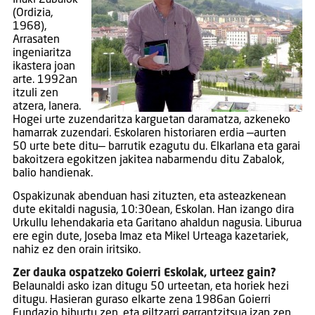
Iñaki Zabalok
(Ordizia,
1968),
Arrasaten
ingeniaritza
ikastera joan
arte. 1992an
itzuli zen
atzera, lanera.
Hogei urte zuzendaritza karguetan daramatza, azkeneko
hamarrak zuzendari. Eskolaren historiaren erdia —aurten
50 urte bete ditu— barrutik ezagutu du. Elkarlana eta garai
bakoitzera egokitzen jakitea nabarmendu ditu Zabalok,
balio handienak.
Ospakizunak abenduan hasi zituzten, eta asteazkenean
dute ekitaldi nagusia, 10:30ean, Eskolan. Han izango dira
Urkullu lehendakaria eta Garitano ahaldun nagusia. Liburua
ere egin dute, Joseba Imaz eta Mikel Urteaga kazetariek,
nahiz ez den orain iritsiko.
Zer dauka ospatzeko Goierri Eskolak, urteez gain?
Belaunaldi asko izan ditugu 50 urteetan, eta horiek hezi
ditugu. Hasieran guraso elkarte zena 1986an Goierri
Fundazio bihurtu zen, eta giltzarri garrantzitsua izan zen,