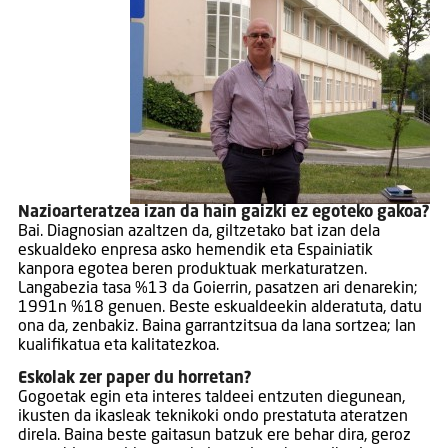
Nazioarteratzea izan da hain gaizki ez egoteko gakoa?
Bai. Diagnosian azaltzen da, giltzetako bat izan dela
eskualdeko enpresa asko hemendik eta Espainiatik
kanpora egotea beren produktuak merkaturatzen.
Langabezia tasa %13 da Goierrin, pasatzen ari denarekin;
1991n %18 genuen. Beste eskualdeekin alderatuta, datu
ona da, zenbakiz. Baina garrantzitsua da lana sortzea; lan
kualifikatua eta kalitatezkoa.
Eskolak zer paper du horretan?
Gogoetak egin eta interes taldeei entzuten diegunean,
ikusten da ikasleak teknikoki ondo prestatuta ateratzen
direla. Baina beste gaitasun batzuk ere behar dira, geroz