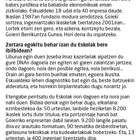
babes juridikoa eta baliabide ekonomikoak eman
zizkiolako. Eskualdeko 18 udal eta 40 enpresa daude.
Ikaslan 1987an fundazio modura sendotzea, Goieki
sortzea, ingeniaritzako ikasketak txertatzea 2001ean…
Lortek etorri zen gero, eta azkena, kontzeptu bezala,
Goierri Berrikuntza Gunea. Hori dena du ospatzeko.
Zertara egokitu behar izan du Eskolak bere
ibilbidean?
Liburua egin duen Joseba Imaz kazetariak aipatzen du
gure DNAn dagoela zer egiten ari garen zalantzan jartzea;
ondo dagoen, nola den posible egitea, nola berrikusi…
Orain ari gara berriro bueltak ematen, egoera ikusita.
Eskualdeko lehen diagnostiko bat egin da, beste batzuekin
alderatuta, eta horrekin birplanteatuko dugu norantz jo.
Etengabe pentsatu du Eskolak non dagoen eta nora joan
nahi duen. Bidaia denok egin behar dugu, elkarlana
ezinbestekoa da. 50 urteotan, lanbide heziketan 8.200
ikaslek lortu dute titulua, eta portzentaje handi bat
Goierriko enpresetan dabil lanean. 9.200 langile pasatu
dira ez arautuko formatuan, 90 tematika desberdinetan,
gaitasuna teknikoak eta kudeaketakoak hobetzeko. Eta, 13
urteotan, ia 400 ingeniari lizentziatu dira.