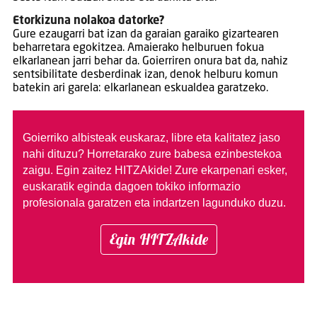
Etorkizuna nolakoa datorke?
Gure ezaugarri bat izan da garaian garaiko gizartearen
beharretara egokitzea. Amaierako helburuen fokua
elkarlanean jarri behar da. Goierriren onura bat da, nahiz
sentsibilitate desberdinak izan, denok helburu komun
batekin ari garela: elkarlanean eskualdea garatzeko.
Goierriko albisteak euskaraz, libre eta kalitatez jaso
nahi dituzu?
Horretarako zure babesa ezinbestekoa
zaigu. Egin zaitez HITZAkide!
Zure ekarpenari esker,
euskaratik eginda dagoen tokiko informazio
profesionala garatzen eta indartzen lagunduko duzu.
Egin HITZAkide