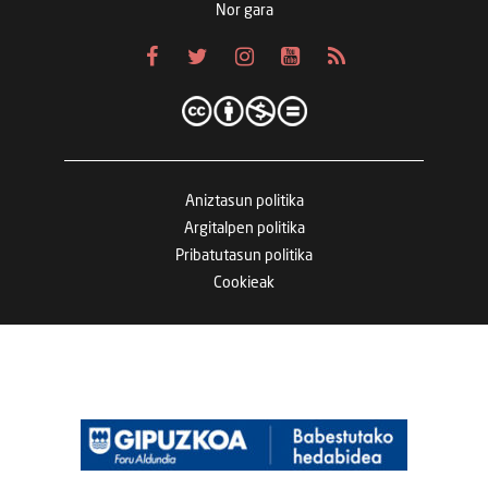
Nor gara
Aniztasun politika
Argitalpen politika
Pribatutasun politika
Cookieak