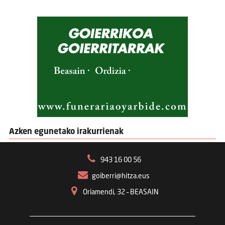
Azken egunetako irakurrienak
943 16 00 56
goiberri@hitza.eus
Oriamendi, 32 – BEASAIN