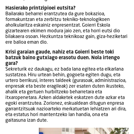
Hasierako printzipioei eutsita?
Bailarako beharrei erantzutea da gure bokazioa,
formakuntzan eta zerbitzu tekniko-teknologikoen
aholkularitza eskainiz enpresentzat. Goierri Eskola
gizartearen ekimen modura jaio zen, eta horri eutsi dio
bilakaera osoan. Hezkuntza teknikoaz gain, giza-heziketari
ere balioa eman dio.
Krisi garaian gaude, nahiz eta Goierri beste toki
batzuk baino gutxiago erasotu duen. Nola irtengo
gara?
Sekreturik ez daukagu, ez bada lana egitea eta elkarlana
sustatzea. Hiru urtean behin, gogoeta egiten dugu, eta
urtero berrikusi, interes taldeek (gurasoak, administrazioa,
enpresak eta beste eragileak) zer esaten duten ikusteko,
ahalik eta gertuen hurbiltzeko beharretara eta
itxaropenetara. Azken aldaketek eskatzen dute azkar eta
egoki erantzutea. Zorionez, eskualdean ditugun enpresa
garrantzitsuak nazioarteko merkatuetan lehiatzen ari dira,
eta estatus hori mantentzeko lan handia, ona eta
gaitasuna izan dute.