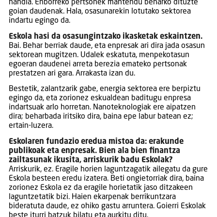
handia. Enborreko pertsonek mantendu beharko dituzte
goian daudenak. Hala, osasunarekin lotutako sektorea
indartu egingo da.
Eskola hasi da osasungintzako ikasketak eskaintzen.
Bai. Behar berriak daude, eta enpresak ari dira jada osasun
sektorean mugitzen. Udalek eskatuta, menpekotasun
egoeran daudenei arreta berezia emateko pertsonak
prestatzen ari gara. Arrakasta izan du.
Bestetik, zalantzarik gabe, energia sektorea ere berpiztu
egingo da, eta zorionez eskualdean baditugu enpresa
indartsuak arlo horretan. Nanoteknologiak ere aipatzen
dira; beharbada iritsiko dira, baina epe labur batean ez;
ertain-luzera.
Eskolaren fundazio eredua mistoa da: erakunde
publikoak eta enpresak. Bien ala bien finantza
zailtasunak ikusita, arriskurik badu Eskolak?
Arriskurik, ez. Eragile horien laguntzagatik ailegatu da gure
Eskola besteen eredu izatera. Beti ongietorriak dira, baina
zorionez Eskola ez da eragile horietatik jaso ditzakeen
laguntzetatik bizi. Haien ekarpenak berrikuntzara
bideratuta daude, ez ohiko gastu arruntera. Goierri Eskolak
beste iturri batzuk bilatu eta aurkitu ditu.