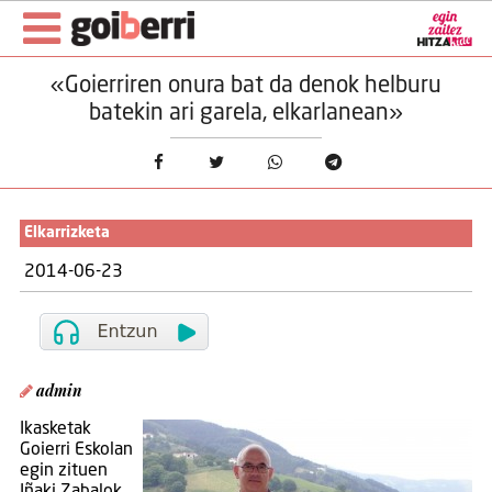
«Goierriren onura bat da denok helburu
batekin ari garela, elkarlanean»
Elkarrizketa
2014-06-23
admin
Ikasketak
Goierri Eskolan
egin zituen