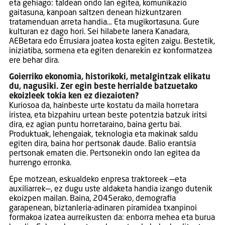
eta gehiago: taldean ondo lan egitea, komunikazio
gaitasuna, kanpoan saltzen denean hizkuntzaren
tratamenduan arreta handia… Eta mugikortasuna. Gure
kulturan ez dago hori. Sei hilabete lanera Kanadara,
AEBetara edo Errusiara joatea kosta egiten zaigu. Bestetik,
iniziatiba, sormena eta egiten denarekin ez konformatzea
ere behar dira.
Goierriko ekonomia, historikoki, metalgintzak elikatu
du, nagusiki. Zer egin beste herrialde batzuetako
ekoizleek tokia ken ez diezaioten?
Kuriosoa da, hainbeste urte kostatu da maila horretara
iristea, eta bizpahiru urtean beste potentzia batzuk iritsi
dira, ez agian puntu horretaraino, baina gertu bai.
Produktuak, lehengaiak, teknologia eta makinak saldu
egiten dira, baina hor pertsonak daude. Balio erantsia
pertsonak ematen die. Pertsonekin ondo lan egitea da
hurrengo erronka.
Epe motzean, eskualdeko enpresa traktoreek —eta
auxiliarrek—, ez dugu uste aldaketa handia izango dutenik
ekoizpen mailan. Baina, 2045erako, demografia
garapenean, biztanleria-adinaren piramidea txanpinoi
formakoa izatea aurreikusten da: enborra mehea eta burua