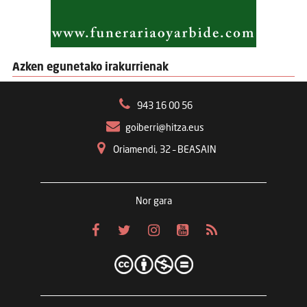
Azken egunetako irakurrienak
943 16 00 56
goiberri@hitza.eus
Oriamendi, 32 – BEASAIN
Nor gara