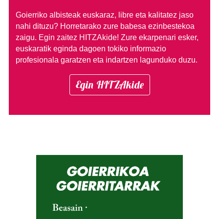
Goierriko albisteak euskaraz, libre eta kalitatez jaso
nahi dituzu?
Horretarako zure babesa ezinbestekoa
zaigu. Egin zaitez HITZAkide!
Zure ekarpenari esker,
euskaratik eginda dagoen tokiko informazio
profesionala garatzen eta indartzen lagunduko duzu.
Egin HITZAkide