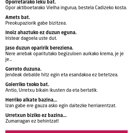
Oporretarako leku bat.
Opor aktiboetarako Vielha ingurua, bestela Cadizeko kosta.
Amets bat.
Preokupaziorik gabe bizitzea.
Inoiz ahaztuko ez duzun eguna.
Iristear dagoela uste dut.
Jaso duzun oparirik bereziena.
Nere arrebak oparitutako begizuloen aurkako krema, je je
je…
Gorroto duzuna.
Jendeak debalde hitz egin eta esandakoa ez betetzea.
Goierriko txoko bat.
Antio, Urretxu bikain ikusten da eta bertatik.
Herriko alkate bazina…
Izan gabe ere gauza asko egin daitezke herriarentzat.
Urretxun biziko ez bazina…
Zumarragan ez behintzat!