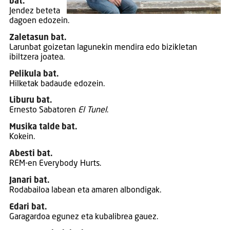
bat.
Jendez beteta
dagoen edozein.
Zaletasun bat.
Larunbat goizetan lagunekin mendira edo bizikletan
ibiltzera joatea.
Pelikula bat.
Hilketak badaude edozein.
Liburu bat.
Ernesto Sabatoren
El Tunel
.
Musika talde bat.
Kokein.
Abesti bat.
REM-en Everybody Hurts.
Janari bat.
Rodabailoa labean eta amaren albondigak.
Edari bat.
Garagardoa egunez eta kubalibrea gauez.