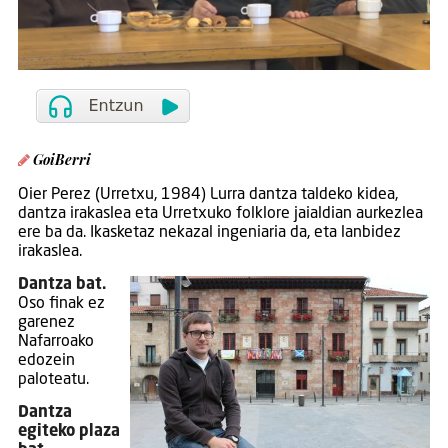
GoiBerri
Oier Perez (Urretxu, 1984) Lurra dantza taldeko kidea,
dantza irakaslea eta Urretxuko folklore jaialdian aurkezlea
ere ba da. Ikasketaz nekazal ingeniaria da, eta lanbidez
irakaslea.
Dantza bat.
Oso finak ez
garenez
Nafarroako
edozein
paloteatu.
Dantza
egiteko plaza