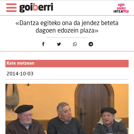
«Dantza egiteko ona da jendez beteta
dagoen edozein plaza»
Kate motzean
2014-10-03