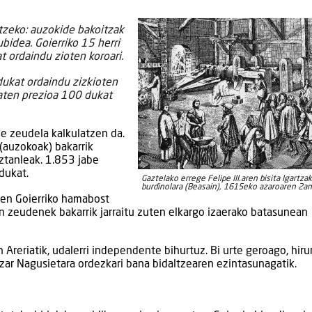
tzeko: auzokide bakoitzak
idea. Goierriko 15 herri
t ordaindu zioten koroari.
dukat ordaindu zizkioten
baten prezioa 100 dukat
e zeudela kalkulatzen da.
(auzokoak) bakarrik
ztanleak. 1.853 jabe
dukat.
Gaztelako errege Felipe III.aren bisita Igartza
burdinolara (Beasain), 1615eko azaroaren 2an
ren Goierriko hamabost
an zeudenek bakarrik jarraitu zuten elkargo izaerako batasunean
 Areriatik, udalerri independente bihurtuz. Bi urte geroago, hiru
ar Nagusietara ordezkari bana bidaltzearen ezintasunagatik.