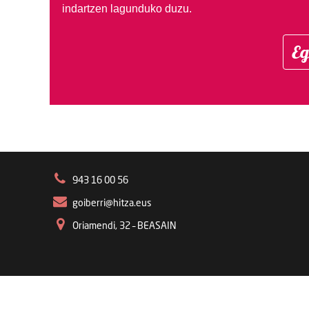
indartzen lagunduko duzu.
Eg
943 16 00 56
goiberri@hitza.eus
Oriamendi, 32 – BEASAIN