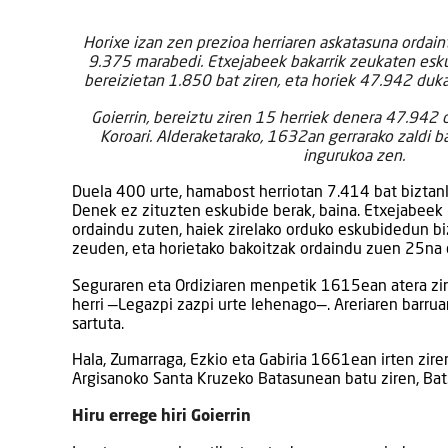
Horixe izan zen prezioa herriaren askatasuna ordain
9.375 marabedi. Etxejabeek bakarrik zeukaten eskub
bereizietan 1.850 bat ziren, eta horiek 47.942 duka
Goierrin, bereiztu ziren 15 herriek denera 47.942 
Koroari. Alderaketarako, 1632an gerrarako zaldi 
ingurukoa zen.
Duela 400 urte, hamabost herriotan 7.414 bat biztanl
Denek ez zituzten eskubide berak, baina. Etxejabeek 
ordaindu zuten, haiek zirelako orduko eskubidedun bi
zeuden, eta horietako bakoitzak ordaindu zuen 25na 
Seguraren eta Ordiziaren menpetik 1615ean atera zi
herri —Legazpi zazpi urte lehenago—. Areriaren barru
sartuta.
Hala, Zumarraga, Ezkio eta Gabiria 1661ean irten ziren
Argisanoko Santa Kruzeko Batasunean batu ziren, Batz
Hiru errege hiri Goierrin