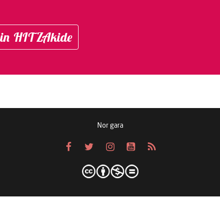
in HITZAkide
Nor gara