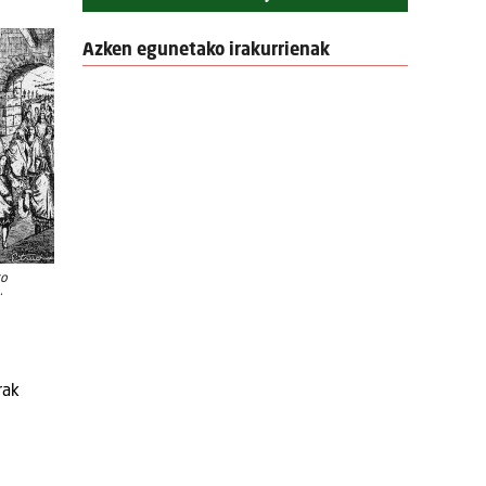
Azken egunetako irakurrienak
ko
.
rak