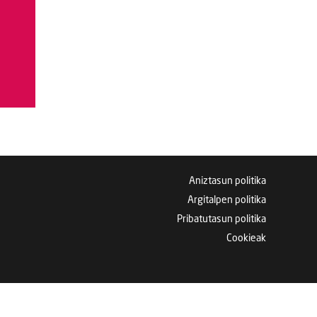
Aniztasun politika
Argitalpen politika
Pribatutasun politika
Cookieak