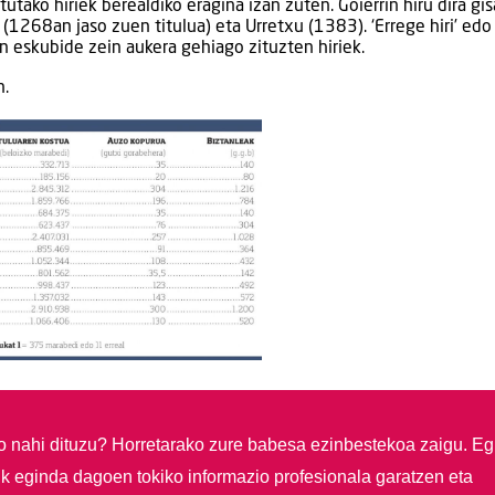
utako hiriek berealdiko eragina izan zuten. Goierrin hiru dira gis
(1268an jaso zuen titulua) eta Urretxu (1383). ‘Errege hiri’ edo 
en eskubide zein aukera gehiago zituzten hiriek.
n.
so nahi dituzu?
Horretarako zure babesa ezinbestekoa zaigu. Eg
ik eginda dagoen tokiko informazio profesionala garatzen eta