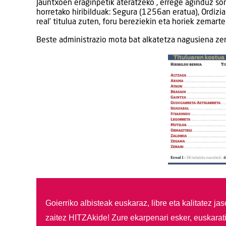
Jauntxoen eraginpetik ateratzeko , errege aginduz sort
horretako hiribilduak: Segura (1256an eratua), Ordizia 
real’ titulua zuten, foru bereziekin eta horiek zemart
Beste administrazio mota bat alkatetza nagusiena ze
Goierriko albisteak euskaraz, libre eta kalitatez ja
zaitez HITZAkide!
Zure ekarpenari esker, euskarat