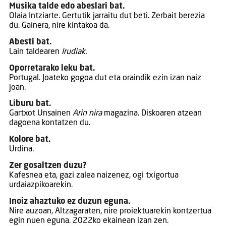
Musika talde edo abeslari bat.
Olaia Intziarte. Gertutik jarraitu dut beti. Zerbait berezia
du. Gainera, nire kintakoa da.
Abesti bat.
Lain taldearen
Irudiak.
Oporretarako leku bat.
Portugal. Joateko gogoa dut eta oraindik ezin izan naiz
joan.
Liburu bat.
Gartxot Unsainen
Arin nira
magazina. Diskoaren atzean
dagoena kontatzen du.
Kolore bat.
Urdina.
Zer gosaltzen duzu?
Kafesnea eta, gazi zalea naizenez, ogi txigortua
urdaiazpikoarekin.
Inoiz ahaztuko ez duzun eguna.
Nire auzoan, Altzagaraten, nire proiektuarekin kontzertua
egin nuen eguna. 2022ko ekainean izan zen.