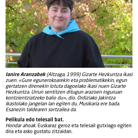
Ianire Aranzabek
(Altzaga, 1999) Gizarte Hezkuntza ikasi
zuen. «Gure egunerokoarekin eta problematikekin, egun
gertatzen direnekin lotuta dagoelako ikasi nuen Gizarte
Hezkuntza. Urrun sentitzen ditugun arazoen inguruan
kontzientziatzeko balio du», dio. Ordiziako Jakintza
ikastolako jangelan lan egiten du. Musikaria ere bada.
Esanezin taldearen sortzailea da.
Pelikula edo telesail bat.
Hondar ahoak
. Euskaraz geroz eta telesail gutxiago egiten
dira eta asko gustatu zitzaidan.