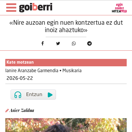
«Nire auzoan egin nuen kontzertua ez dut
inoiz ahaztuko»
Kate motzean
Ianire Aranzabe Garmendia • Musikaria
2026-05-22
Asier Zaldua