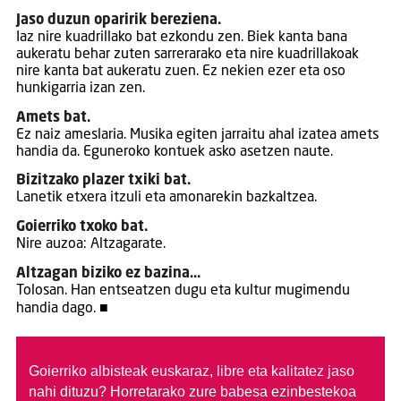
Jaso duzun oparirik bereziena.
Iaz nire kuadrillako bat ezkondu zen. Biek kanta bana
aukeratu behar zuten sarrerarako eta nire kuadrillakoak
nire kanta bat aukeratu zuen. Ez nekien ezer eta oso
hunkigarria izan zen.
Amets bat.
Ez naiz ameslaria. Musika egiten jarraitu ahal izatea amets
handia da. Eguneroko kontuek asko asetzen naute.
Bizitzako plazer txiki bat.
Lanetik etxera itzuli eta amonarekin bazkaltzea.
Goierriko txoko bat.
Nire auzoa: Altzagarate.
Altzagan biziko ez bazina…
Tolosan. Han entseatzen dugu eta kultur mugimendu
handia dago. ■
Goierriko albisteak euskaraz, libre eta kalitatez jaso
nahi dituzu?
Horretarako zure babesa ezinbestekoa