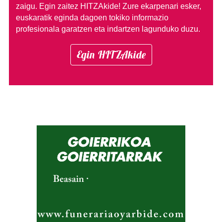
zaigu. Egin zaitez HITZAkide!
Zure ekarpenari esker,
euskaratik eginda dagoen tokiko informazio
profesionala garatzen eta indartzen lagunduko duzu.
Egin HITZAkide