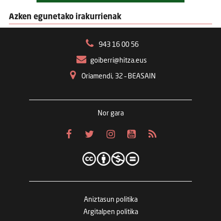
Azken egunetako irakurrienak
943 16 00 56
goiberri@hitza.eus
Oriamendi, 32 – BEASAIN
Nor gara
Aniztasun politika
Argitalpen politika