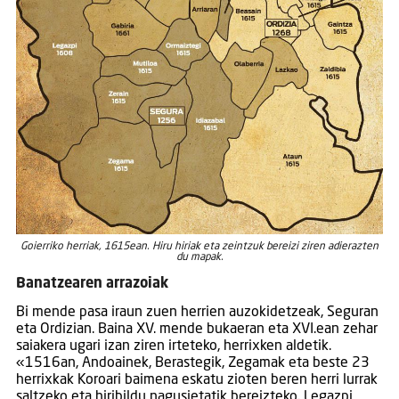
Goierriko herriak, 1615ean. Hiru hiriak eta zeintzuk bereizi ziren adierazten
du mapak.
Banatzearen arrazoiak
Bi mende pasa iraun zuen herrien auzokidetzeak, Seguran
eta Ordizian. Baina XV. mende bukaeran eta XVI.ean zehar
saiakera ugari izan ziren irteteko, herrixken aldetik.
«1516an, Andoainek, Berastegik, Zegamak eta beste 23
herrixkak Koroari baimena eskatu zioten beren herri lurrak
saltzeko eta hiribildu nagusietatik bereizteko. Legazpi,