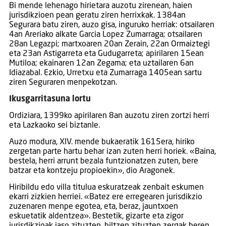
Bi mende lehenago hirietara auzotu zirenean, haien
jurisdikzioen pean geratu ziren herrixkak. 1384an
Segurara batu ziren, auzo gisa, inguruko herriak: otsailaren
4an Areriako alkate Garcia Lopez Zumarraga; otsailaren
28an Legazpi; martxoaren 20an Zerain, 22an Ormaiztegi
eta 23an Astigarreta eta Gudugarreta; apirilaren 15ean
Mutiloa; ekainaren 12an Zegama; eta uztailaren 6an
Idiazabal. Ezkio, Urretxu eta Zumarraga 1405ean sartu
ziren Seguraren menpekotzan.
Ikusgarritasuna lortu
Ordiziara, 1399ko apirilaren 8an auzotu ziren zortzi herri
eta Lazkaoko sei biztanle.
Auzo modura, XIV. mende bukaeratik 1615era, hiriko
zergetan parte hartu behar izan zuten herri horiek. «Baina,
bestela, herri arrunt bezala funtzionatzen zuten, bere
batzar eta kontzeju propioekin», dio Aragonek.
Hiribildu edo villa titulua eskuratzeak zenbait eskumen
ekarri zizkien herriei. «Batez ere erregearen jurisdikzio
zuzenaren menpe egotea, eta, beraz, jauntxoen
eskuetatik aldentzea». Bestetik, gizarte eta zigor
jurisdikzioak jaso zituzten, biltzen zituzten zergak beren