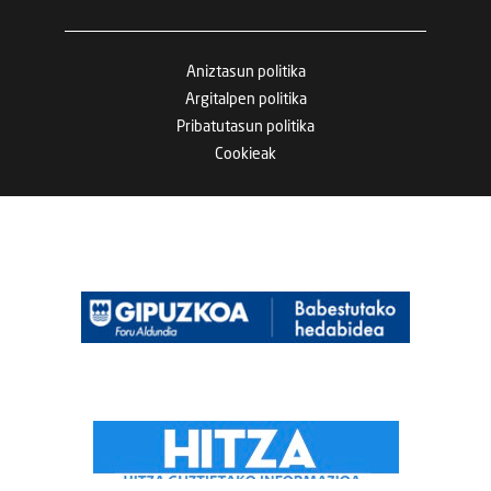
Aniztasun politika
Argitalpen politika
Pribatutasun politika
Cookieak