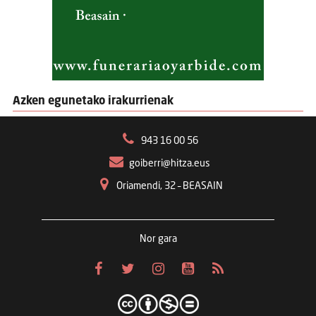
Azken egunetako irakurrienak
943 16 00 56
goiberri@hitza.eus
Oriamendi, 32 – BEASAIN
Nor gara