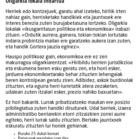
Oligarkia lokala indartua
Herriek edo kontzejuek, garatu ahal izateko, hiritik irten
nahiaz gain, herrixketako handikiek eta jauntxoek ere
interes berezia zuten burujabetasuna lortzeko. Oligarkia
lokalak «ikusgarritasun politikoa eta ekonomikoa» irabazi
zituen. «Ordutik aurrera, gainera, tokian-tokian lortutako
indarra probintzia mailan ere garatzeko aukera izan zuten,
eta handik Gortera jauzia eginez».
Hauspo politikoaz gain, ekonomikoa ere ez zen
makurragoa oligarkiarentzat. «Hiribildu berrien jurisdikzioa
eta eskumena beren esku geratu zen, eta horri esker,
jarduera ekonomikoetarako behar zituzten lehengaiak
beren kontrolpean geratu ziren. Adibidez, askok burdinolak
zituzten, eta egurra herri-lurretatik atera zezaketen,
udalean zuten itzalari esker, prezio nahiko baxuetan».
Ez hori bakarrik. Lurrak pribatizatzeko maukan ere posizio
pribilegiatua zuten handiki dirudunek. Udal berriek, izaera
administratibo berriarekin etorri zitzaizkien zorrei aurre
egiteko, herri lurrak saldu zituzten. Bertako jauntxoek
eskuratu zituzten lur horiek gehienak.
Buruko 25 dukat koroari
Batasunak gaurdaino izan dira