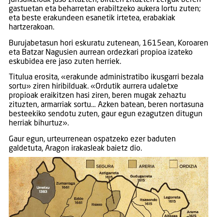
gastuetan eta beharretan erabiltzeko aukera lortu zuten;
eta beste erakundeen esanetik irtetea, erabakiak
hartzerakoan.
Burujabetasun hori eskuratu zutenean, 1615ean, Koroaren
eta Batzar Nagusien aurrean ordezkari propioa izateko
eskubidea ere jaso zuten herriek.
Titulua erosita, «erakunde administratibo ikusgarri bezala
sortu» ziren hiribilduak. «Ordutik aurrera udaletxe
propioak eraikitzen hasi ziren, beren mugak zehaztu
zituzten, armarriak sortu… Azken batean, beren nortasuna
besteekiko sendotu zuten, gaur egun ezagutzen ditugun
herriak bihurtuz».
Gaur egun, urteurrenean ospatzeko ezer baduten
galdetuta, Aragon irakasleak baietz dio.