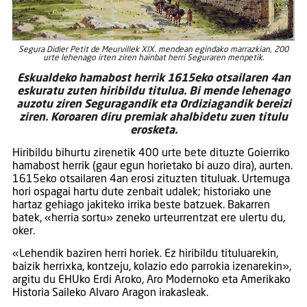
Segura Didier Petit de Meurvillek XIX. mendean egindako marrazkian, 200
urte lehenago irten ziren hainbat herri Seguraren menpetik.
Eskualdeko hamabost herrik 1615eko otsailaren 4an
eskuratu zuten hiribildu titulua. Bi mende lehenago
auzotu ziren Seguragandik eta Ordiziagandik bereizi
ziren. Koroaren diru premiak ahalbidetu zuen titulu
erosketa.
Hiribildu bihurtu zirenetik 400 urte bete dituzte Goierriko
hamabost herrik (gaur egun horietako bi auzo dira), aurten.
1615eko otsailaren 4an erosi zituzten tituluak. Urtemuga
hori ospagai hartu dute zenbait udalek; historiako une
hartaz gehiago jakiteko irrika beste batzuek. Bakarren
batek, «herria sortu» zeneko urteurrentzat ere ulertu du,
oker.
«Lehendik baziren herri horiek. Ez hiribildu tituluarekin,
baizik herrixka, kontzeju, kolazio edo parrokia izenarekin»,
argitu du EHUko Erdi Aroko, Aro Modernoko eta Amerikako
Historia Saileko Alvaro Aragon irakasleak.