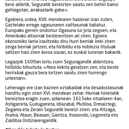
bere aldetik, Seguratik bereizten saiatu zen behin baino
gehiagotan, arrakastarik gabe».
Egokiera, ordea, XVII. mendearen hasieran izan zuten,
Gaztelako errege ogasunaren zailtasunak baliatuz.
Europako gerren ondorioz Ogasuna lur jota zegoen, eta
Amerikako altxorrak besterentzen ari ziren. Egoera
ekonomiko larria iraultzeko diru iturri berriak ireki ziren:
zerga berriak jartzen, eta hiribildu eta noblezia tituluak
saltzen hasi ziren koroa osoan, ez euskal lurretan bakarrik.
Legazpik 1609an lortu zuen Seguragandik aldentzea,
hiribildu bihurtuta. «Atea irekita geratzen zen, eta beste
herrixkak gauza bera lortzen saiatu ziren hurrengo
urteetan».
Lehenago ere izan baziren eztabaidak eta desadostasunak
handitu egin ziren XVI. mendean zehar. Herriak hirietatik
bereiztea eragin zuen, azkenean. 1615eko otsailaren 4an,
Astigarreta, Gudugarreta, Idiazabal, Mutiloa, Ormaiztegi,
Zegama eta Zerain Seguratik bereizi ziren; eta Altzaga,
Arama, Ataun, Beasain, Gaintza, Itsasondo, Legorreta eta
Zaldibia Ordiziarengandik.