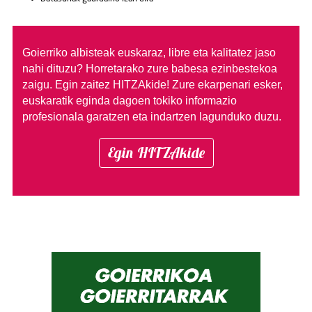
Goierriko albisteak euskaraz, libre eta kalitatez jaso
nahi dituzu?
Horretarako zure babesa ezinbestekoa
zaigu. Egin zaitez HITZAkide!
Zure ekarpenari esker,
euskaratik eginda dagoen tokiko informazio
profesionala garatzen eta indartzen lagunduko duzu.
Egin HITZAkide