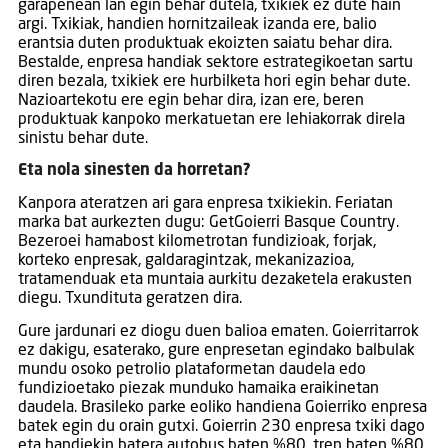
garapenean lan egin behar dutela, txikiek ez dute hain
argi. Txikiak, handien hornitzaileak izanda ere, balio
erantsia duten produktuak ekoizten saiatu behar dira.
Bestalde, enpresa handiak sektore estrategikoetan sartu
diren bezala, txikiek ere hurbilketa hori egin behar dute.
Nazioartekotu ere egin behar dira, izan ere, beren
produktuak kanpoko merkatuetan ere lehiakorrak direla
sinistu behar dute.
Eta nola sinesten da horretan?
Kanpora ateratzen ari gara enpresa txikiekin. Feriatan
marka bat aurkezten dugu: GetGoierri Basque Country.
Bezeroei hamabost kilometrotan fundizioak, forjak,
korteko enpresak, galdaragintzak, mekanizazioa,
tratamenduak eta muntaia aurkitu dezaketela erakusten
diegu. Txundituta geratzen dira.
Gure jardunari ez diogu duen balioa ematen. Goierritarrok
ez dakigu, esaterako, gure enpresetan egindako balbulak
mundu osoko petrolio plataformetan daudela edo
fundizioetako piezak munduko hamaika eraikinetan
daudela. Brasileko parke eoliko handiena Goierriko enpresa
batek egin du orain gutxi. Goierrin 230 enpresa txiki dago
eta handiekin batera autobus baten %80, tren baten %80