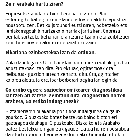
Zein erabaki hartu ziren?
Enpresek eta udalek bide bera hartu zuten. Plan
estrategiko bat egin zen eta industriaren aldeko apustua
hauspotu zen. Betiko jardunari eutsi arren, hobetzeko eta
lehiakorragoak bihurtzeko oinarriak jarri ziren. Enpresa
berriak sortzeko beharrari erantzun zitzaion eta zerbitzuen
zein turismoaren alorrei erreparatu zitzaien.
Elkarlana ezinbestekoa izan da orduan.
Zalantzarik gabe. Urte hauetan hartu diren erabaki guztiak
adostutakoak izan dira. Proiektuak, egitasmoak eta
helburuak guztion artean zehaztu dira. Eta, agintarien
kolorea aldatuta ere, ipar berberari begira lan egin da.
Goierriko egoera sozioekonomikoaren diagnostikoa
lantzen ari zarete. Zeintzuk dira, diagnostiko horren
arabera, Goierriko indarguneak?
Biztanleriaren bilakaera positiboa indargunea da gaur-
gaurkoz. Gipuzkoako batez bestekoa baino biztanleri
gazteagoa daukagu. Gipuzkoako, Bizkaiko eta Arabako
batez bestekoaren gainetik gaude. Datua horren positiboa
da etorkin kopuru handiagoa dugulako. Goierriko etorkin