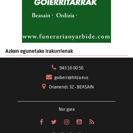
Azken egunetako irakurrienak
943 16 00 56
goiberri@hitza.eus
Oriamendi, 32 – BEASAIN
Nor gara