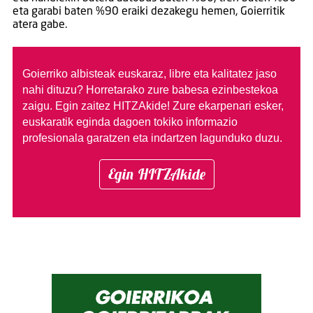
eta garabi baten %90 eraiki dezakegu hemen, Goierritik
atera gabe.
Goierriko albisteak euskaraz, libre eta kalitatez jaso
nahi dituzu?
Horretarako zure babesa ezinbestekoa
zaigu. Egin zaitez HITZAkide!
Zure ekarpenari esker,
euskaratik eginda dagoen tokiko informazio
profesionala garatzen eta indartzen lagunduko duzu.
Egin HITZAkide