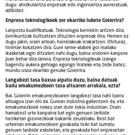
dugu: aholkularitza enpresak edo ingeniaritza aurreratuak,
adibidez.
Enpresa teknologikoek zer ekarriko lukete Goierrira?
Lanpostu kualifikatuak. Teknologia berriekin aritzen dira,
berrikuntzak bultzatzen dituzten enpresak dira. Hemen ez
dugu jakin, orain artean, horrelakoak erakartzen. Ohituraz,
hirietan kokatzen dira. Gure seme-alabek goi mailako
ikasketak egin ditzaten nahi dugu, baina ondoren kanpora
joan behar dira lanera. Enpresa teknologikoak izango
bagenitu aukera gehiago egongo lirateke eta, bide batez,
mundu osoa ekarriko genuke Goierrira.
Langabezi tasa baxua aipatu duzu, baina datuak
badu emakumezkoen tasa altuaren arrakala, ezta?
Bai. Goierrin emakumezkoaren langabezi tasa nahi baino
altuagoa izan ohi da. Gurean industria gailentzen da, eta
emakumezkoek nekez izan dute tokia industrian. Orain
hamabost urte kanpaina bat egin genuen lanbide
heziketan gizonezkoak bakarrik zeudelako. Bost bat
urteetan emakumezkoen gorakada txiki bat sumatu
genuen lanbide eskoletan, eta gorakada hori enpresetan