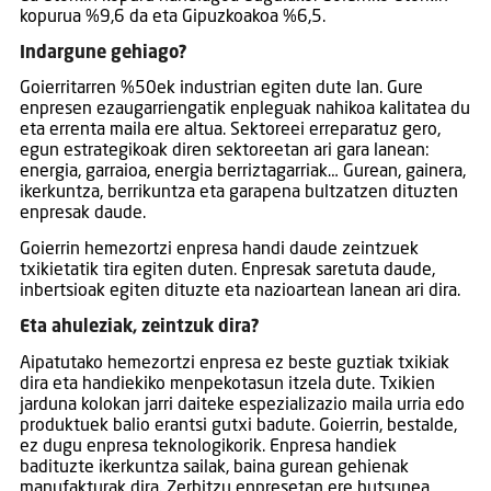
kopurua %9,6 da eta Gipuzkoakoa %6,5.
Indargune gehiago?
Goierritarren %50ek industrian egiten dute lan. Gure
enpresen ezaugarriengatik enpleguak nahikoa kalitatea du
eta errenta maila ere altua. Sektoreei erreparatuz gero,
egun estrategikoak diren sektoreetan ari gara lanean:
energia, garraioa, energia berriztagarriak… Gurean, gainera,
ikerkuntza, berrikuntza eta garapena bultzatzen dituzten
enpresak daude.
Goierrin hemezortzi enpresa handi daude zeintzuek
txikietatik tira egiten duten. Enpresak saretuta daude,
inbertsioak egiten dituzte eta nazioartean lanean ari dira.
Eta ahuleziak, zeintzuk dira?
Aipatutako hemezortzi enpresa ez beste guztiak txikiak
dira eta handiekiko menpekotasun itzela dute. Txikien
jarduna kolokan jarri daiteke espezializazio maila urria edo
produktuek balio erantsi gutxi badute. Goierrin, bestalde,
ez dugu enpresa teknologikorik. Enpresa handiek
badituzte ikerkuntza sailak, baina gurean gehienak
manufakturak dira. Zerbitzu enpresetan ere hutsunea