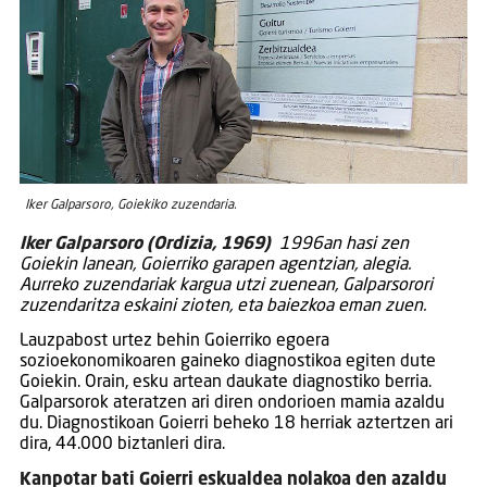
Iker Galparsoro, Goiekiko zuzendaria.
Iker Galparsoro (Ordizia, 1969)
1996an hasi zen
Goiekin lanean, Goierriko garapen agentzian, alegia.
Aurreko zuzendariak kargua utzi zuenean, Galparsorori
zuzendaritza eskaini zioten, eta baiezkoa eman zuen.
Lauzpabost urtez behin Goierriko egoera
sozioekonomikoaren gaineko diagnostikoa egiten dute
Goiekin. Orain, esku artean daukate diagnostiko berria.
Galparsorok ateratzen ari diren ondorioen mamia azaldu
du. Diagnostikoan Goierri beheko 18 herriak aztertzen ari
dira, 44.000 biztanleri dira.
Kanpotar bati Goierri eskualdea nolakoa den azaldu