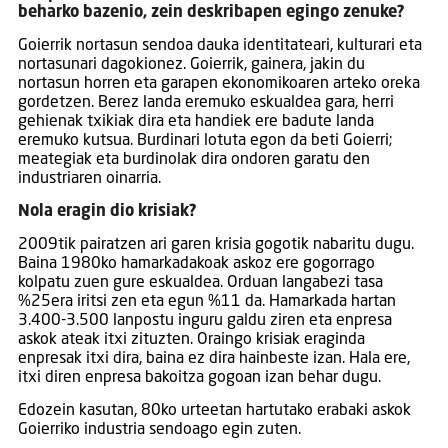
beharko bazenio, zein deskribapen egingo zenuke?
Goierrik nortasun sendoa dauka identitateari, kulturari eta
nortasunari dagokionez. Goierrik, gainera, jakin du
nortasun horren eta garapen ekonomikoaren arteko oreka
gordetzen. Berez landa eremuko eskualdea gara, herri
gehienak txikiak dira eta handiek ere badute landa
eremuko kutsua. Burdinari lotuta egon da beti Goierri;
meategiak eta burdinolak dira ondoren garatu den
industriaren oinarria.
Nola eragin dio krisiak?
2009tik pairatzen ari garen krisia gogotik nabaritu dugu.
Baina 1980ko hamarkadakoak askoz ere gogorrago
kolpatu zuen gure eskualdea. Orduan langabezi tasa
%25era iritsi zen eta egun %11 da. Hamarkada hartan
3.400-3.500 lanpostu inguru galdu ziren eta enpresa
askok ateak itxi zituzten. Oraingo krisiak eraginda
enpresak itxi dira, baina ez dira hainbeste izan. Hala ere,
itxi diren enpresa bakoitza gogoan izan behar dugu.
Edozein kasutan, 80ko urteetan hartutako erabaki askok
Goierriko industria sendoago egin zuten.