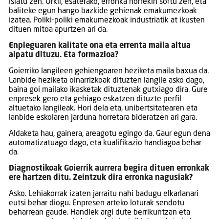
islatu zen. Orkli, esaterako, erronka horrekin sortu zen, eta
baliteke egun hango bazkide gehienak emakumezkoak
izatea. Poliki-poliki emakumezkoak industriatik at ikusten
dituen mitoa apurtzen ari da.
Enpleguaren kalitate ona eta errenta maila altua
aipatu dituzu. Eta formazioa?
Goierriko langileen gehiengoaren heziketa maila baxua da.
Lanbide heziketa oinarrizkoak dituzten langile asko dago,
baina goi mailako ikasketak dituztenak gutxiago dira. Gure
enpresek gero eta gehiago eskatzen dituzte perfil
altuetako langileak. Hori dela eta, unibertsitatearen eta
lanbide eskolaren jarduna horretara bideratzen ari gara.
Aldaketa hau, gainera, areagotu egingo da. Gaur egun dena
automatizatuago dago, eta kualifikazio handiagoa behar
da.
Diagnostikoak Goierrik aurrera begira dituen erronkak
ere hartzen ditu. Zeintzuk dira erronka nagusiak?
Asko. Lehiakorrak izaten jarraitu nahi badugu elkarlanari
eutsi behar diogu. Enpresen arteko loturak sendotu
beharrean gaude. Handiek argi dute berrikuntzan eta