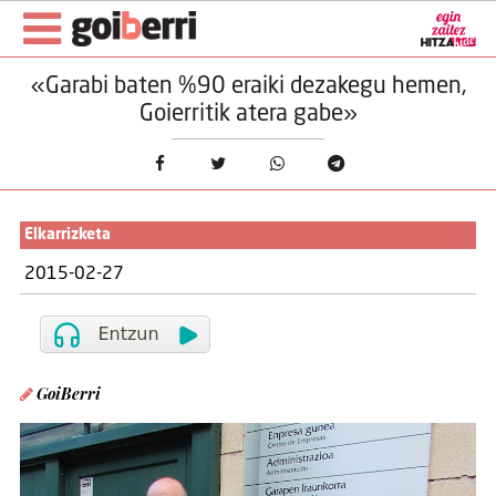
«Garabi baten %90 eraiki dezakegu hemen,
Goierritik atera gabe»
Elkarrizketa
2015-02-27
GoiBerri