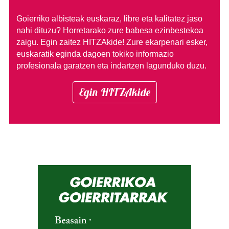
Goierriko albisteak euskaraz, libre eta kalitatez jaso
nahi dituzu?
Horretarako zure babesa ezinbestekoa
zaigu. Egin zaitez HITZAkide!
Zure ekarpenari esker,
euskaratik eginda dagoen tokiko informazio
profesionala garatzen eta indartzen lagunduko duzu.
Egin HITZAkide