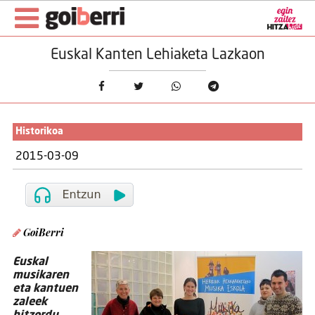
Euskal Kanten Lehiaketa Lazkaon
Historikoa
2015-03-09
GoiBerri
Euskal
musikaren
eta kantuen
zaleek