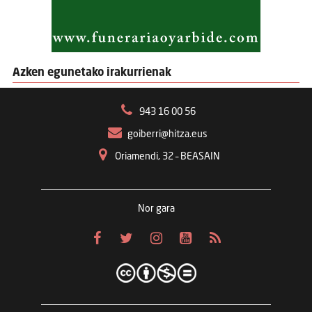
Azken egunetako irakurrienak
943 16 00 56
goiberri@hitza.eus
Oriamendi, 32 – BEASAIN
Nor gara