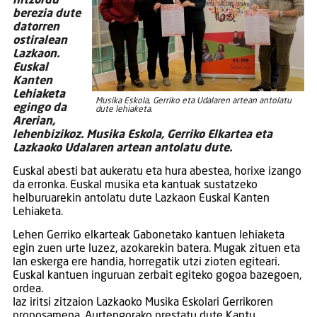
hitzordu
berezia dute
datorren
ostiralean
Lazkaon.
Euskal
Kanten
Lehiaketa
Musika Eskola, Gerriko eta Udalaren artean antolatu
egingo da
dute lehiaketa.
Arerian,
lehenbizikoz. Musika Eskola, Gerriko Elkartea eta
Lazkaoko Udalaren artean antolatu dute.
Euskal abesti bat aukeratu eta hura abestea, horixe izango
da erronka. Euskal musika eta kantuak sustatzeko
helburuarekin antolatu dute Lazkaon Euskal Kanten
Lehiaketa.
Lehen Gerriko elkarteak Gabonetako kantuen lehiaketa
egin zuen urte luzez, azokarekin batera. Mugak zituen eta
lan eskerga ere handia, horregatik utzi zioten egiteari.
Euskal kantuen inguruan zerbait egiteko gogoa bazegoen,
ordea.
Iaz iritsi zitzaion Lazkaoko Musika Eskolari Gerrikoren
proposamena. Aurtengorako prestatu dute Kantu