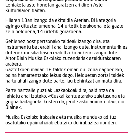
Lehiaketa aste honetan garatzen ari diren Aste
Kulturalaren baitan.
Hilaren 13an izango da ekitaldia Arerian. Bi kategoria
egingo dituzte: umeena, 14 urtetik berakoena, eta gazte
zein helduena, 14 urtetik gorakoena.
Gehienez bost pertsonako taldeak izango dira, eta
instrumentu bat erabili ahal izango dute. Instrumenturik ez
dutenek musika basea erabiltzeko aukera izango dute
Aitor Biain Musika Eskolako zuzendariak azaldutakoaren
arabera.
Gaztetxoen mailan 18 taldek eman du izena dagoeneko,
baina hamarrentzako lekua dago. Helduetan zortzi taldek
hartu ahal izango dute parte, lau behintzat animatu dira.
Parte hartzaile guztiak Lazkaokoak dira, baldintza da
lehiatu ahal izateko. «Euskal kantuetarako zaletasuna eta
gogoa badagoela ikusten da, jende asko animatu da», dio
Biainek.
Musika Eskolako irakaslez eta musika munduko adituz
osatutako epaimahaiak ebatziko du irabazlea nor den.