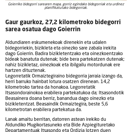
Goierriko bidegorri sarearen mapa, gorriz egindako bidegorriak eta urdinez
planifikatutako bidegorriak.
Gaur gaurkoz, 27,2 kilometroko bidegorri
sarea osatua dago Goierrin
Aldundiaren eskumenekoak direnekin eta udalen
bidegorriekin, bizikleta eta oinezko sare zabala irekita
dago Goierrin. Badira bizikletentzako eta oinezkoentzako
bideak banatuta dutenak; bide bera partekatzen dutenak;
nahiz bizikletaz, oinezkoak eta ibilgailu motordunak ere
hartzen dituztenak.
Legorretatik Ormaiztegiraino bidegorria jarraia izango da,
herri barruko hainbat lotura osatzen direnean. 14,2
kilometroko tartea da honakoa. Legorretatik
Itsasondorainokoa erabilera partekatukoa da; Itsasondotik
Beasainera doana berriz, banandua dago oinezko eta
bizikletentzat. Beasaindik Ormaiztegira, beste 5,6
kilometrotan erabilera partekatua da.
Lanak amaitu berritan, datorren astean irekiko du
Aldundiko Mugikortasuneko eta Bide Azpiegituretako
Departamentuak Itsasondo eta Ordizia lotzen duen