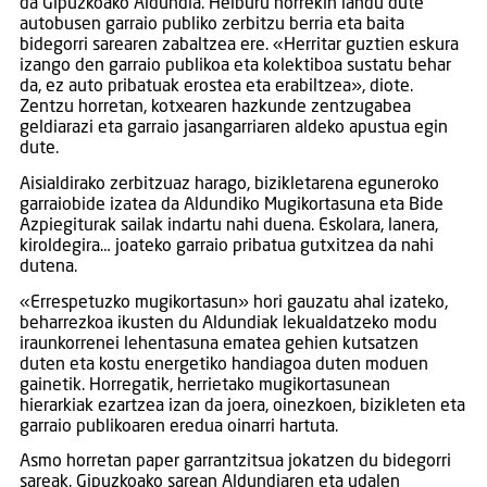
da Gipuzkoako Aldundia. Helburu horrekin landu dute
autobusen garraio publiko zerbitzu berria eta baita
bidegorri sarearen zabaltzea ere. «Herritar guztien eskura
izango den garraio publikoa eta kolektiboa sustatu behar
da, ez auto pribatuak erostea eta erabiltzea», diote.
Zentzu horretan, kotxearen hazkunde zentzugabea
geldiarazi eta garraio jasangarriaren aldeko apustua egin
dute.
Aisialdirako zerbitzuaz harago, bizikletarena eguneroko
garraiobide izatea da Aldundiko Mugikortasuna eta Bide
Azpiegiturak sailak indartu nahi duena. Eskolara, lanera,
kiroldegira… joateko garraio pribatua gutxitzea da nahi
dutena.
«Errespetuzko mugikortasun» hori gauzatu ahal izateko,
beharrezkoa ikusten du Aldundiak lekualdatzeko modu
iraunkorrenei lehentasuna ematea gehien kutsatzen
duten eta kostu energetiko handiagoa duten moduen
gainetik. Horregatik, herrietako mugikortasunean
hierarkiak ezartzea izan da joera, oinezkoen, bizikleten eta
garraio publikoaren eredua oinarri hartuta.
Asmo horretan paper garrantzitsua jokatzen du bidegorri
sareak. Gipuzkoako sarean Aldundiaren eta udalen