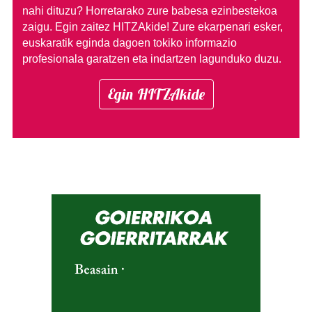
nahi dituzu?
Horretarako zure babesa ezinbestekoa
zaigu. Egin zaitez HITZAkide!
Zure ekarpenari esker,
euskaratik eginda dagoen tokiko informazio
profesionala garatzen eta indartzen lagunduko duzu.
Egin HITZAkide