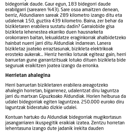
bidegorriak daude. Gaur egun, 183 bidegorri daude
erabilgarri (sarearen %43). Sare osoa amaitzen denean,
berriz, Aldundiaren sareak 289 kilometro izango ditu eta
udalenak 150, guztira 439 kilometro. Baina, zer behar da
bizikletaren erabilera sustatu dadin? Garraiobide gisa
bizikleta lehenestea ekarriko duen hausnarketa
orokorraren baitan, lekualdatze eraginkorrak ahalbidetzeko
hainbat nuerri jarri ditu Aldundiak indarrean. Lanera
bizikletaz joateko erraztasunak, bizikleta elektrikoak
erosteko aukerak… Herriz herriko loturak egiteaz gain, herri
barruetan gune garrantzitsuak lotuko dituen bizikleta bide
seguruak eraikitzen joatea izango da erronka.
Herrietan ahalegina
Herri barruetan bizikletaren erabilera areagotzeko
ahalegin horretan, bigarrenez, udalentzat diru laguntza
jarri du martxan Gipuzkoako Aldundiak. Horien helburua da
udalei bidegorriak egiten laguntzea. 250.000 euroko diru
laguntzak bideratuko dizkie udalei.
Kontuan hartuko du Aldundiak bidegorriak mugikortasun
jasangarriaren ikuspegitik eraikiak izatea. Zentzu horretan
lehentasuna izango dute jadanik irekita dauden