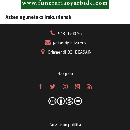
Azken egunetako irakurrienak
943 16 00 56
goiberri@hitza.eus
Oriamendi, 32 – BEASAIN
Nor gara
Aniztasun politika