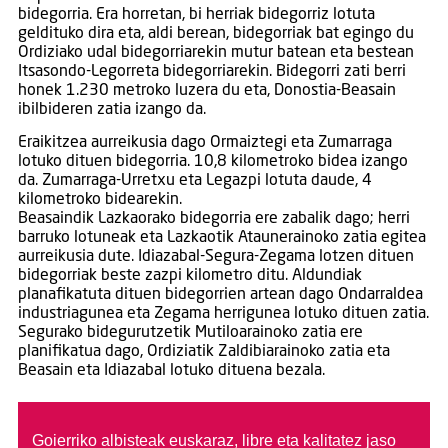
bidegorria. Era horretan, bi herriak bidegorriz lotuta
geldituko dira eta, aldi berean, bidegorriak bat egingo du
Ordiziako udal bidegorriarekin mutur batean eta bestean
Itsasondo-Legorreta bidegorriarekin. Bidegorri zati berri
honek 1.230 metroko luzera du eta, Donostia-Beasain
ibilbideren zatia izango da.
Eraikitzea aurreikusia dago Ormaiztegi eta Zumarraga
lotuko dituen bidegorria. 10,8 kilometroko bidea izango
da. Zumarraga-Urretxu eta Legazpi lotuta daude, 4
kilometroko bidearekin.
Beasaindik Lazkaorako bidegorria ere zabalik dago; herri
barruko lotuneak eta Lazkaotik Ataunerainoko zatia egitea
aurreikusia dute. Idiazabal-Segura-Zegama lotzen dituen
bidegorriak beste zazpi kilometro ditu. Aldundiak
planafikatuta dituen bidegorrien artean dago Ondarraldea
industriagunea eta Zegama herrigunea lotuko dituen zatia.
Segurako bidegurutzetik Mutiloarainoko zatia ere
planifikatua dago, Ordiziatik Zaldibiarainoko zatia eta
Beasain eta Idiazabal lotuko dituena bezala.
Goierriko albisteak euskaraz, libre eta kalitatez jaso