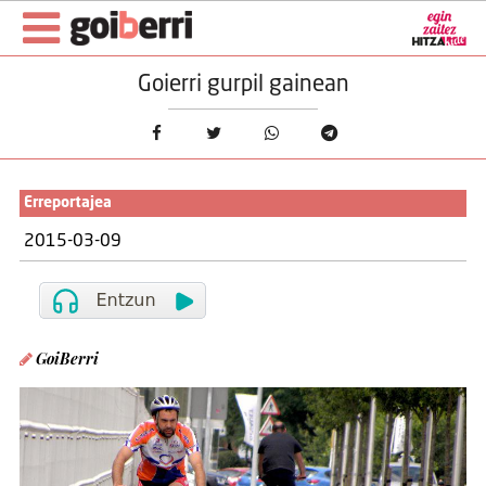
Goierri gurpil gainean
Erreportajea
2015-03-09
GoiBerri