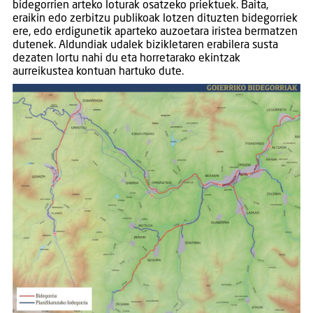
bidegorrien arteko loturak osatzeko priektuek. Baita,
eraikin edo zerbitzu publikoak lotzen dituzten bidegorriek
ere, edo erdigunetik aparteko auzoetara iristea bermatzen
dutenek. Aldundiak udalek bizikletaren erabilera susta
dezaten lortu nahi du eta horretarako ekintzak
aurreikustea kontuan hartuko dute.