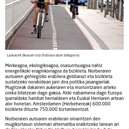
Lazkaotik Beasain eta Ordiziara doan bidegorria.
Merkeagoa, ekologikoagoa, osasuntsuagoa nahiz
energetikoki eraginkorragoa da bizikleta. Norberaren
autoaren gehiegizko erabilera geldiarazi eta bizikleta
sustatzeko norabidean jarri dira politika jasangarriak.
Mugitzeak dakarren aukeraren eta morrontzaren arteko
oreka bilatzean dago gakoa. Alde nabarmena dago Europa
iparraldeko hainbat herrialdeen eta Euskal Herriaren artean
alor honetan. Amsterdamen (Herbehereak) 600.000
bizikleta dituzte 750.000 biztanleentzat.
Norberaren autoaren erabileran oinarritzen den
mugikortasun sistemari alternatiba eraikitzeko lanean ari