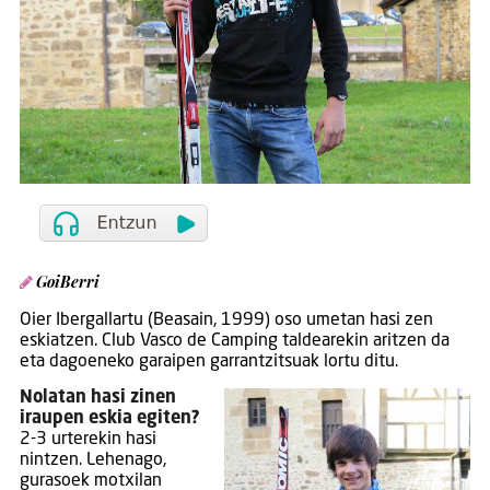
GoiBerri
Oier Ibergallartu (Beasain, 1999) oso umetan hasi zen
eskiatzen. Club Vasco de Camping taldearekin aritzen da
eta dagoeneko garaipen garrantzitsuak lortu ditu.
Nolatan hasi zinen
iraupen eskia egiten?
2-3 urterekin hasi
nintzen. Lehenago,
gurasoek motxilan