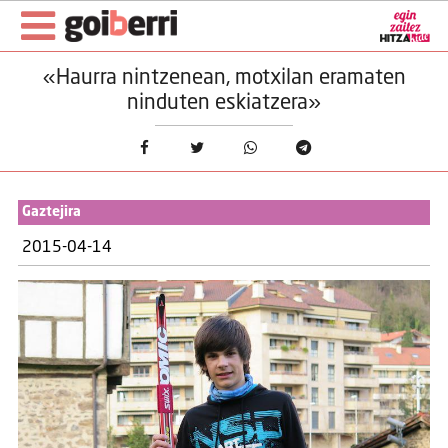
«Haurra nintzenean, motxilan eramaten
ninduten eskiatzera»
Gaztejira
2015-04-14