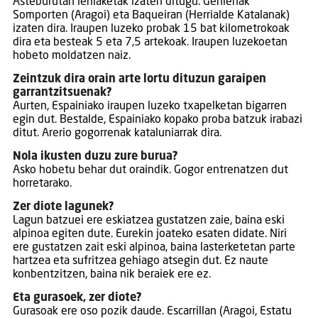
Asteburutan lehiaketak izaten ditugu. Gehienak
Somporten (Aragoi) eta Baqueiran (Herrialde Katalanak)
izaten dira. Iraupen luzeko probak 15 bat kilometrokoak
dira eta besteak 5 eta 7,5 artekoak. Iraupen luzekoetan
hobeto moldatzen naiz.
Zeintzuk dira orain arte lortu dituzun garaipen
garrantzitsuenak?
Aurten, Espainiako iraupen luzeko txapelketan bigarren
egin dut. Bestalde, Espainiako kopako proba batzuk irabazi
ditut. Arerio gogorrenak kataluniarrak dira.
Nola ikusten duzu zure burua?
Asko hobetu behar dut oraindik. Gogor entrenatzen dut
horretarako.
Zer diote lagunek?
Lagun batzuei ere eskiatzea gustatzen zaie, baina eski
alpinoa egiten dute. Eurekin joateko esaten didate. Niri
ere gustatzen zait eski alpinoa, baina lasterketetan parte
hartzea eta sufritzea gehiago atsegin dut. Ez naute
konbentzitzen, baina nik beraiek ere ez.
Eta gurasoek, zer diote?
Gurasoak ere oso pozik daude. Escarrillan (Aragoi, Estatu