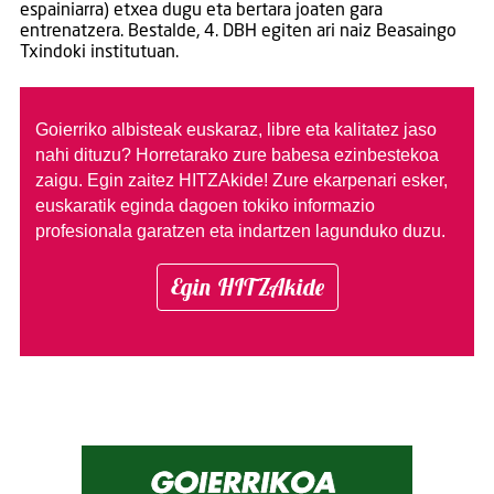
espainiarra) etxea dugu eta bertara joaten gara
entrenatzera. Bestalde, 4. DBH egiten ari naiz Beasaingo
Txindoki institutuan.
Goierriko albisteak euskaraz, libre eta kalitatez jaso
nahi dituzu?
Horretarako zure babesa ezinbestekoa
zaigu. Egin zaitez HITZAkide!
Zure ekarpenari esker,
euskaratik eginda dagoen tokiko informazio
profesionala garatzen eta indartzen lagunduko duzu.
Egin HITZAkide