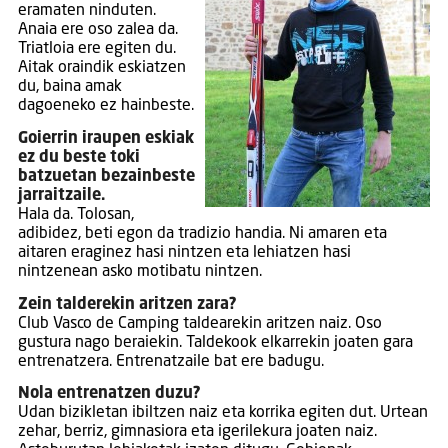
eramaten ninduten.
Anaia ere oso zalea da.
Triatloia ere egiten du.
Aitak oraindik eskiatzen
du, baina amak
dagoeneko ez hainbeste.
Goierrin iraupen eskiak
ez du beste toki
batzuetan bezainbeste
jarraitzaile.
Hala da. Tolosan,
adibidez, beti egon da tradizio handia. Ni amaren eta
aitaren eraginez hasi nintzen eta lehiatzen hasi
nintzenean asko motibatu nintzen.
Zein talderekin aritzen zara?
Club Vasco de Camping taldearekin aritzen naiz. Oso
gustura nago beraiekin. Taldekook elkarrekin joaten gara
entrenatzera. Entrenatzaile bat ere badugu.
Nola entrenatzen duzu?
Udan bizikletan ibiltzen naiz eta korrika egiten dut. Urtean
zehar, berriz, gimnasiora eta igerilekura joaten naiz.