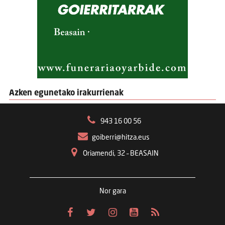
Azken egunetako irakurrienak
943 16 00 56
goiberri@hitza.eus
Oriamendi, 32 – BEASAIN
Nor gara