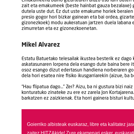
Emakumeena baino gizartearen arazo oso larri baten 
zait eta emakumeek (beste hainbat gauza bezalaxe) 
dutela uste dut. Ez dut uste emakume horiek beraien
presio gogor hori bizkar gainean eta bai ordea, giza
gizonezkoek) modu aukeratuan jartzen duela labana 
zimurretan eta ez gizonezkoenetan.
Mikel Alvarez
Estatu Batuetako telesailak ikustea besterik ez dago 
askatasunaren lorpena dela esango dute baina bere i
osoz esango dizut edertasun handiena norberaren gor
dela hori esatea nire fisiko ikusgarriarekin (aizue, ba b
“Hau flipatua dago…” Zer? Aizu, ba ni gustura bizi naiz 
konturatuko zinateke zu ere ez zarela Jon Kortajaren
barkatzen ez zaizkienak. Eta horri gainera bisturi kul
Goierriko albisteak euskaraz, libre eta kalitatez ja
zaitez HITZAkide!
Zure ekarpenari esker, euskarat