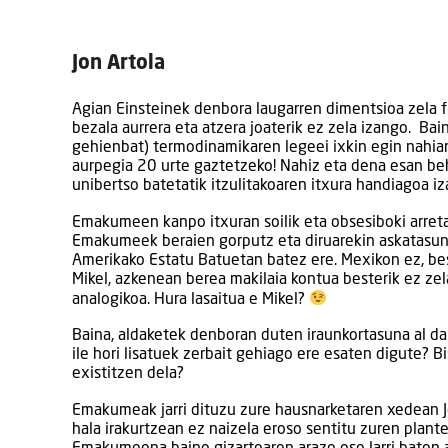
Jon Artola
Agian Einsteinek denbora laugarren dimentsioa zela f
bezala aurrera eta atzera joaterik ez zela izango. Ba
gehienbat) termodinamikaren legeei ixkin egin nahian
aurpegia 20 urte gaztetzeko! Nahiz eta dena esan be
unibertso batetatik itzulitakoaren itxura handiagoa iz
Emakumeen kanpo itxuran soilik eta obsesiboki arret
Emakumeek beraien gorputz eta diruarekin askatasun
Amerikako Estatu Batuetan batez ere. Mexikon ez, be
Mikel, azkenean berea makilaia kontua besterik ez zel
analogikoa. Hura lasaitua e Mikel?
Baina, aldaketek denboran duten iraunkortasuna al da
ile hori lisatuek zerbait gehiago ere esaten digute?
Bi
existitzen dela?
Emakumeak jarri dituzu zure hausnarketaren xedean J
hala irakurtzean ez naizela eroso sentitu zuren plan