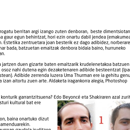
rogatu berritan argi izango zuten denboran, beste dimentsiota
ina gaur egun behintzat, hori ezin onartu dabil jendea (emakume
. Estetika zentruetara joan besterik ez dago adibidez, norberar
har bada, batzuetan emaitzak denbora bidaia baino, hurruneko
an.
a jartzen duen gizarte baten emaitzarik krudelenetakoa batzuen
 osoz nahi dutena egin dezaketenaren adibide besteentzat (Ipa
stean). Adibide zerrenda luzera Uma Thurman ere ia gehitu gen
a izan aitortu zuen arte. Aldaketa iragankorra alegia, Photoshop
 konturik garrantzitsuena? Edo Beyoncé eta Shakiraren azal zuri
sturi kultural bat ere
on, baina onartuko dizut
teamenduarekin.