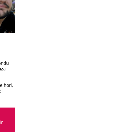
mendu
aza
e hori,
ei
in