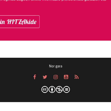
in HITZAkide
Nor gara