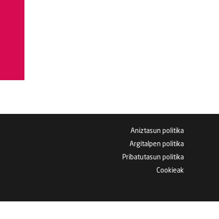
Aniztasun politika
Argitalpen politika
Pribatutasun politika
Cookieak