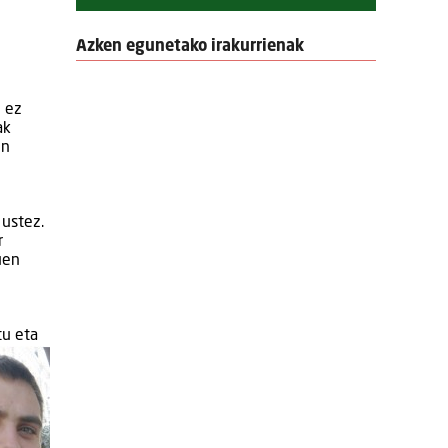
Azken egunetako irakurrienak
n ez
ak
en
 ustez.
r
uen
tu eta