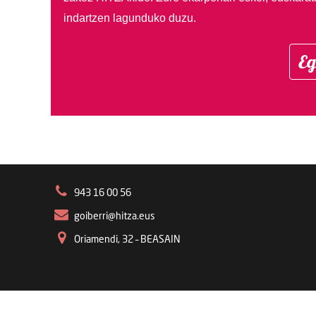
indartzen lagunduko duzu.
Eg
943 16 00 56
goiberri@hitza.eus
Oriamendi, 32 – BEASAIN