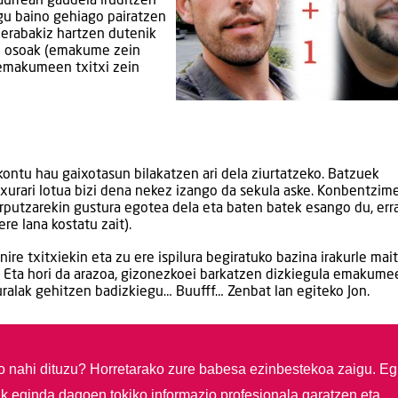
aurrean gaudela iruditzen
gu baino gehiago pairatzen
 erabakiz hartzen dutenik
rte osoak (emakume zein
emakumeen txitxi zein
kontu hau gaixotasun bilakatzen ari dela ziurtatzeko. Batzuek
txurari lotua bizi dena nekez izango da sekula aske. Konbentzi
putzarekin gustura egotea dela eta baten batek esango du, err
ere lana kostatu zait).
nire txitxiekin eta zu ere ispilura begiratuko bazina irakurle mait
a. Eta hori da arazoa, gizonezkoei barkatzen dizkiegula emakume
turalak gehitzen badizkiegu… Buufff… Zenbat lan egiteko Jon.
so nahi dituzu?
Horretarako zure babesa ezinbestekoa zaigu. Eg
ik eginda dagoen tokiko informazio profesionala garatzen eta