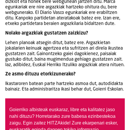
dizkiot eta honek bere webgunean jartzen ditu. Marca
egunkariak ere nire argazkiak hartzeko ohitura du, bere
webgunerako. El Diario Vasco egunkariak ere erabiltzen
ditu. Kanpoko partidetan ateratakoak batez ere. Izan ere,
etxeko partidetara beraien argazkilaria bidaltzen dute.
Nolako argazkiak gustatzen zaizkizu?
Lehen planoak atsegin ditut, batez ere. Argazkietan
jokalarien keinuak agertzea eta sufritzen ari direla ikustea
gustatzen zait. Gainontzeko gaiei dagokienez, paisaiak
gustuko ditut, baina mugimendua gehiago gustatzen zait.
Iaz, adibidez, Euskal Herriko Itzuliko argazkiak atera nituen.
Ze asmo dituzu etorkizunerako?
Ikastaroren batean parte hartzeko asmoa dut, autodidakta
bainaiz. Eta administraritza ikasi behar dut, Goierri Eskolan.
Goierriko albisteak euskaraz, libre eta kalitatez jaso
nahi dituzu?
Horretarako zure babesa ezinbestekoa
zaigu. Egin zaitez HITZAkide!
Zure ekarpenari esker,
euskaratik eginda dagoen tokiko informazio