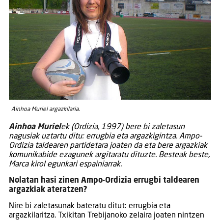
Ainhoa Muriel argazkilaria.
Ainhoa Muriel
ek (Ordizia, 1997) bere bi zaletasun
nagusiak uztartu ditu: errugbia eta argazkigintza. Ampo-
Ordizia taldearen partidetara joaten da eta bere argazkiak
komunikabide ezagunek argitaratu dituzte. Besteak beste,
Marca kirol egunkari espainiarrak.
Nolatan hasi zinen Ampo-Ordizia errugbi taldearen
argazkiak ateratzen?
Nire bi zaletasunak bateratu ditut: errugbia eta
argazkilaritza. Txikitan Trebijanoko zelaira joaten nintzen