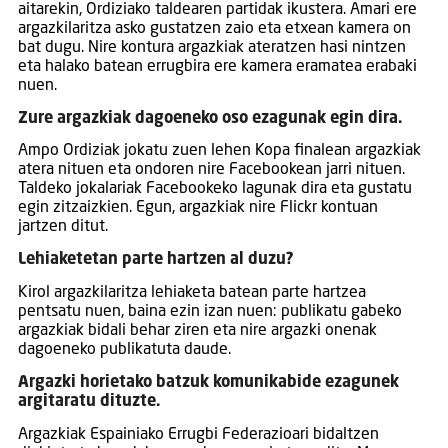
aitarekin, Ordiziako taldearen partidak ikustera. Amari ere
argazkilaritza asko gustatzen zaio eta etxean kamera on
bat dugu. Nire kontura argazkiak ateratzen hasi nintzen
eta halako batean errugbira ere kamera eramatea erabaki
nuen.
Zure argazkiak dagoeneko oso ezagunak egin dira.
Ampo Ordiziak jokatu zuen lehen Kopa finalean argazkiak
atera nituen eta ondoren nire Facebookean jarri nituen.
Taldeko jokalariak Facebookeko lagunak dira eta gustatu
egin zitzaizkien. Egun, argazkiak nire Flickr kontuan
jartzen ditut.
Lehiaketetan parte hartzen al duzu?
Kirol argazkilaritza lehiaketa batean parte hartzea
pentsatu nuen, baina ezin izan nuen: publikatu gabeko
argazkiak bidali behar ziren eta nire argazki onenak
dagoeneko publikatuta daude.
Argazki horietako batzuk komunikabide ezagunek
argitaratu dituzte.
Argazkiak Espainiako Errugbi Federazioari bidaltzen