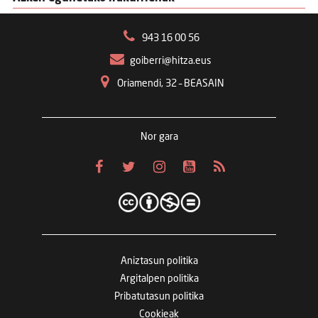
943 16 00 56
goiberri@hitza.eus
Oriamendi, 32 – BEASAIN
Nor gara
Aniztasun politika
Argitalpen politika
Pribatutasun politika
Cookieak