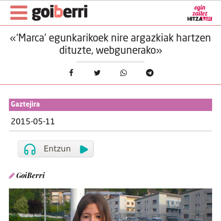
«‘Marca’ egunkarikoek nire argazkiak hartzen
dituzte, webgunerako»
Gaztejira
2015-05-11
GoiBerri