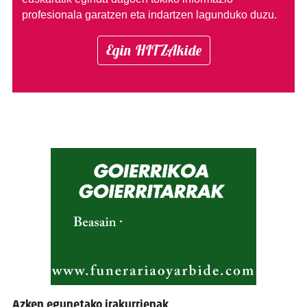
profesionala garatzen eta indartzen lagunduko duzu.
Egin HITZAkide
Azken egunetako irakurrienak