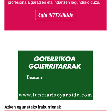
profesionala garatzen eta indartzen lagunduko duzu.
Egin HITZAkide
Azken egunetako irakurrienak