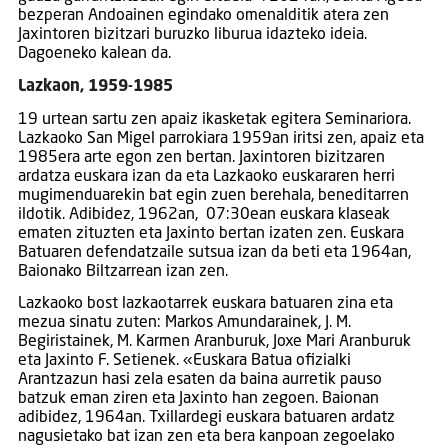
bezperan Andoainen egindako omenalditik atera zen
Jaxintoren bizitzari buruzko liburua idazteko ideia.
Dagoeneko kalean da.
Lazkaon, 1959-1985
19 urtean sartu zen apaiz ikasketak egitera Seminariora.
Lazkaoko San Migel parrokiara 1959an iritsi zen, apaiz eta
1985era arte egon zen bertan. Jaxintoren bizitzaren
ardatza euskara izan da eta Lazkaoko euskararen herri
mugimenduarekin bat egin zuen berehala, beneditarren
ildotik. Adibidez, 1962an, 07:30ean euskara klaseak
ematen zituzten eta Jaxinto bertan izaten zen. Euskara
Batuaren defendatzaile sutsua izan da beti eta 1964an,
Baionako Biltzarrean izan zen.
Lazkaoko bost lazkaotarrek euskara batuaren zina eta
mezua sinatu zuten: Markos Amundarainek, J. M.
Begiristainek, M. Karmen Aranburuk, Joxe Mari Aranburuk
eta Jaxinto F. Setienek. «Euskara Batua ofizialki
Arantzazun hasi zela esaten da baina aurretik pauso
batzuk eman ziren eta Jaxinto han zegoen. Baionan
adibidez, 1964an. Txillardegi euskara batuaren ardatz
nagusietako bat izan zen eta bera kanpoan zegoelako