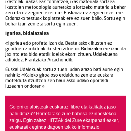
ikastolak: irakasleak formatzea, ikas materiala sortzea…
Ikastolen metodologia aurrerakoia lortzeko materiala behar
zen eta ez zegoen ezer ere. Euskaraz ez zegoen ezer ere.
Erdarazko testuak kopiatzeak ere ez zuen balio. Sortu egin
behar izan zen eta sortu egin zuen.
Igarlea, bidaiazalea
«Igarlea edo profeta izan da. Beste askok ikusten ez
genituen zirrikituak ikusten zituen». Bidaizalea ere izan da
Jaxinto eta bidaietatik ideiak ekarri zituen. Udalekuena
adibidez, Frantziako Arcachondik.
Euskal Udalekuak sortu zituen udan arazo bati aurre egin
nahirik: «Kaleko giroa oso erdalduna zen eta euskara
motelduta itzultzen zen haur asko udako oporraldi
luzearen ondoren».
Goierriko albisteak euskaraz, libre eta kalitatez jaso
nahi dituzu?
Horretarako zure babesa ezinbestekoa
zaigu. Egin zaitez HITZAkide!
Zure ekarpenari esker,
euskaratik eginda dagoen tokiko informazio