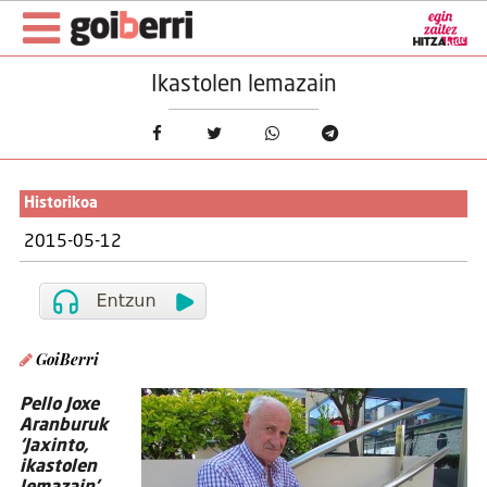
Ikastolen lemazain
Historikoa
2015-05-12
GoiBerri
Pello Joxe
Aranburuk
‘Jaxinto,
ikastolen