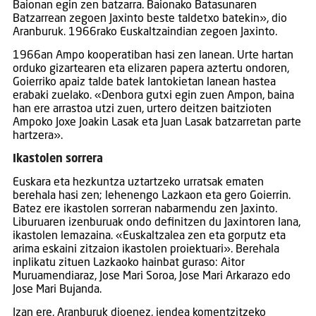
Baionan egin zen batzarra. Baionako Batasunaren
Batzarrean zegoen Jaxinto beste taldetxo batekin», dio
Aranburuk. 1966rako Euskaltzaindian zegoen Jaxinto.
1966an Ampo kooperatiban hasi zen lanean. Urte hartan
orduko gizartearen eta elizaren papera aztertu ondoren,
Goierriko apaiz talde batek lantokietan lanean hastea
erabaki zuelako. «Denbora gutxi egin zuen Ampon, baina
han ere arrastoa utzi zuen, urtero deitzen baitzioten
Ampoko Joxe Joakin Lasak eta Juan Lasak batzarretan parte
hartzera».
Ikastolen sorrera
Euskara eta hezkuntza uztartzeko urratsak ematen
berehala hasi zen; lehenengo Lazkaon eta gero Goierrin.
Batez ere ikastolen sorreran nabarmendu zen Jaxinto.
Liburuaren izenburuak ondo definitzen du Jaxintoren lana,
ikastolen lemazaina. «Euskaltzalea zen eta gorputz eta
arima eskaini zitzaion ikastolen proiektuari». Berehala
inplikatu zituen Lazkaoko hainbat guraso: Aitor
Muruamendiaraz, Jose Mari Soroa, Jose Mari Arkarazo edo
Jose Mari Bujanda.
Izan ere, Aranburuk dioenez, jendea komentzitzeko