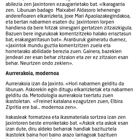
abilezia zen Jaxintoren ezaugarrietako bat. «Ikaragarria
zen. Liburuan badago Maixabel Aldasoro lehenengo
andereñoaren elkarrizketa, Joxe Mari Apaolazakegindakoa,
eta bertan nabarmen esaten du: Jaxintoren lorpen
handiena da bere hitzak sinesgarri gertatzen zitzaizkigula.
Bazuen bere ingurukoak komentzitzeko halako erraztasun
bat, erakargarritasun bat». Aranburuk gaineratu duenez,
«Jaxintok mundu guztia komentzitzen zuela eta
horretarako abilidade berezia zuen. Gainera, bazekien
jendeari zer esan behar zitzaion eta zer ez zitzaion esan
behar. Neurtzen ondo zekien».
Aurrerakoia, modernoa
Aurrerakoia izan da Jaxinto. «Hori nabarmen gelditu da
liburuan. Askorekin egin ditugu elkarrizketak eta nabarmen
gelditu da. Metodologia aurrerakoia txertatu zuen
ikastoletan. «Freinet katalana ezagutzen zuen, Elbira
Zipritia ere bai… modernoa zen».
Irakasleak formatzea eta ikasmateriala sortzea izan zen
Jaxintoren beste erronketako bat. «Askok eta askok esan
izan dute, diru aldeko beharrak handiak bazituztela
ikastolek baina hori baino arazo larriagoak bazituen