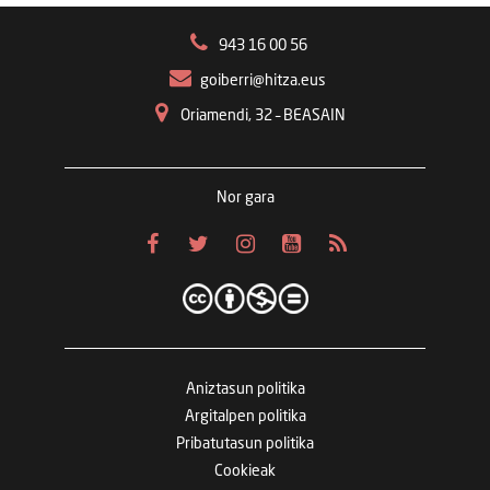
943 16 00 56
goiberri@hitza.eus
Oriamendi, 32 – BEASAIN
Nor gara
Aniztasun politika
Argitalpen politika
Pribatutasun politika
Cookieak