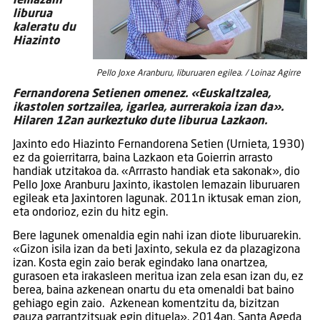
lemazain’
liburua
kaleratu du
Hiazinto
Pello Joxe Aranburu, liburuaren egilea. / Loinaz Agirre
Fernandorena Setienen omenez. «Euskaltzalea,
ikastolen sortzailea, igarlea, aurrerakoia izan da».
Hilaren 12an aurkeztuko dute liburua Lazkaon.
Jaxinto edo Hiazinto Fernandorena Setien (Urnieta, 1930)
ez da goierritarra, baina Lazkaon eta Goierrin arrasto
handiak utzitakoa da. «Arrrasto handiak eta sakonak», dio
Pello Joxe Aranburu Jaxinto, ikastolen lemazain liburuaren
egileak eta Jaxintoren lagunak. 2011n iktusak eman zion,
eta ondorioz, ezin du hitz egin.
Bere lagunek omenaldia egin nahi izan diote liburuarekin.
«Gizon isila izan da beti Jaxinto, sekula ez da plazagizona
izan. Kosta egin zaio berak egindako lana onartzea,
gurasoen eta irakasleen meritua izan zela esan izan du, ez
berea, baina azkenean onartu du eta omenaldi bat baino
gehiago egin zaio. Azkenean komentzitu da, bizitzan
gauza garrantzitsuak egin dituela». 2014an, Santa Ageda