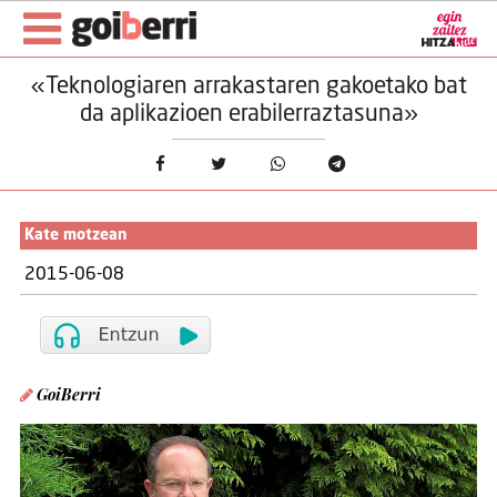
«Teknologiaren arrakastaren gakoetako bat
da aplikazioen erabilerraztasuna»
Kate motzean
2015-06-08
GoiBerri