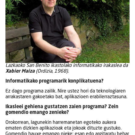
Lazkaoko San Benito ikastolako informatikako irakaslea da
Xabier Maiza
(Ordizia, 1968).
Informatikako programarik konplikatuena?
Ez dago programa zailik. Nire ustez hori da teknologiaren
arrakastaren gakoetako bat, aplikazioen erabilerraztasuna.
Ikasleei gehiena gustatzen zaien programa? Zein
gomendio emango zenieke?
Orokorrean, lagunekin harremanetan egoteko aukera
ematen dizkien aplikazioak eta jokoak dituzte gustuko.
Gomendio hauxe emango nieke: esan edo argitaratu behar