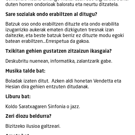
duten horren ondorioak baloratu eta neurtu ditzatela.
Sare sozialak ondo erabiltzen al ditugu?
Batzuk oso ondo erabiltzen dituzte eta ondo erabilita
izugarrizko aukerak ematen dizkiguten tresnak izan
daitezke, eta beste batzuk berriz ez dituzte modu egoki
batean erabiltzen…Errespetua da gakoa.
Txikitan gehien gustatzen zitzaizun ikasgaia?
Deskubritu nuenean, informatika, zalantzarik gabe.
Musika talde bat:
Boladak izaten ditut. Azken aldi honetan Vendetta eta
Hesian dira gehien entzuten ditudanak.
Liburu bat:
Koldo Saratxagaren Sinfonia o jazz.
Zeri diozu beldurra?
Bizitzeko ilusioa galtzeari.