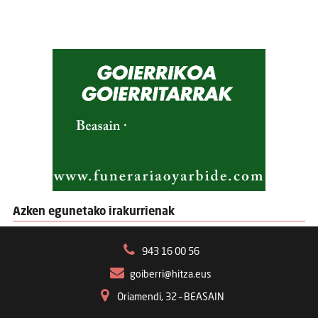
Azken egunetako irakurrienak
943 16 00 56
goiberri@hitza.eus
Oriamendi, 32 – BEASAIN