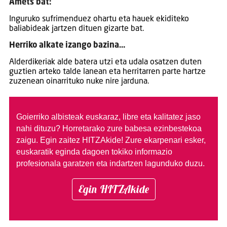
Amets bat:
Inguruko sufrimenduez ohartu eta hauek ekiditeko
baliabideak jartzen dituen gizarte bat.
Herriko alkate izango bazina…
Alderdikeriak alde batera utzi eta udala osatzen duten
guztien arteko talde lanean eta herritarren parte hartze
zuzenean oinarrituko nuke nire jarduna.
Goierriko albisteak euskaraz, libre eta kalitatez jaso
nahi dituzu?
Horretarako zure babesa ezinbestekoa
zaigu. Egin zaitez HITZAkide!
Zure ekarpenari esker,
euskaratik eginda dagoen tokiko informazio
profesionala garatzen eta indartzen lagunduko duzu.
Egin HITZAkide