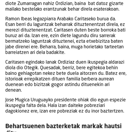
diote Zumarragan nahiz Ordizian, baina bat datoz gizarte
mailako bestelako erantzunak behar direla esaterakoan.
Ramon Ibeas legazpiarra Arabako Caritaseko burua da.
Esan berri du laguntzak beharrak dituztenentzat direla, ez
merezi dituztenentzat. Caritasen duten beste borroka bati
buruz ari da. Izan ere, ezin diete lagundu diru sarrerak
bermatzeko laguntzak dituztenei, ezta etxebizitza baten
jabe direnei ere. Beharra, baina, muga horietako tarteetan
barreiatzen ari dela badakite.
Caritasen egindako lanak Ordiziaz duen ikuspegia aldarazi
diola dio Otegik. Quesadak, berriz, bere egitekoa behin
baino gehiagotan nekez bete duela aitorzen du. Batez ere,
istorioak errepikatzen dituen familia berbera aurrean
duenean edo bizitzak gogor astindu dituenekin ari
denean.
Jose Mugica Uruguayko presidente ohiak dio egun espezie
ikuspegia falta dela. Hala izan daiteke pobreziari
dagokionez ere, izan ere pobreziak ez du inor baztertzen.
Behartsuenen bazterketak markak hautsi