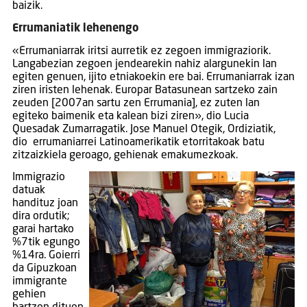
baizik.
Errumaniatik lehenengo
«Errumaniarrak iritsi aurretik ez zegoen immigraziorik.
Langabezian zegoen jendearekin nahiz alargunekin lan
egiten genuen, ijito etniakoekin ere bai. Errumaniarrak izan
ziren iristen lehenak. Europar Batasunean sartzeko zain
zeuden [2007an sartu zen Errumania], ez zuten lan
egiteko baimenik eta kalean bizi ziren», dio Lucia
Quesadak Zumarragatik. Jose Manuel Otegik, Ordiziatik,
dio errumaniarrei Latinoamerikatik etorritakoak batu
zitzaizkiela geroago, gehienak emakumezkoak.
Immigrazio
datuak
handituz joan
dira ordutik;
garai hartako
%7tik egungo
%14ra. Goierri
da Gipuzkoan
immigrante
gehien