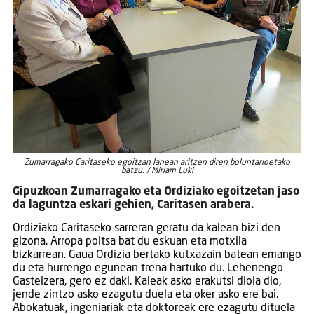
Zumarragako Caritaseko egoitzan lanean aritzen diren boluntarioetako
batzu. / Miriam Luki
Gipuzkoan Zumarragako eta Ordiziako egoitzetan jaso
da laguntza eskari gehien, Caritasen arabera.
Ordiziako Caritaseko sarreran geratu da kalean bizi den
gizona. Arropa poltsa bat du eskuan eta motxila
bizkarrean. Gaua Ordizia bertako kutxazain batean emango
du eta hurrengo egunean trena hartuko du. Lehenengo
Gasteizera, gero ez daki. Kaleak asko erakutsi diola dio,
jende zintzo asko ezagutu duela eta oker asko ere bai.
Abokatuak, ingeniariak eta doktoreak ere ezagutu dituela