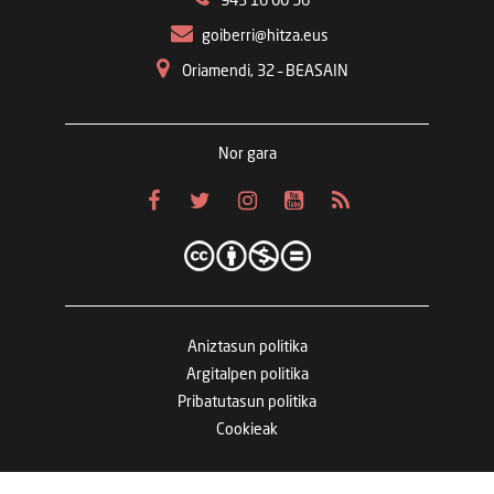
943 16 00 56
goiberri@hitza.eus
Oriamendi, 32 – BEASAIN
Nor gara
Aniztasun politika
Argitalpen politika
Pribatutasun politika
Cookieak