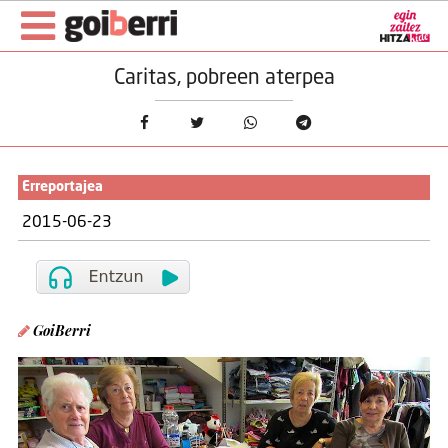
Caritas, pobreen aterpea
Erreportajea
2015-06-23
GoiBerri