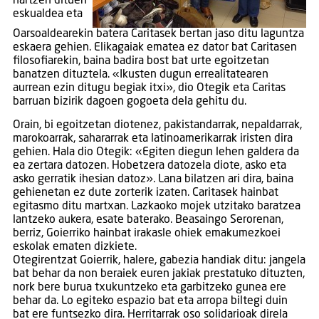
hartzen dituen
eskualdea eta
Oarsoaldearekin batera Caritasek bertan jaso ditu laguntza
eskaera gehien. Elikagaiak ematea ez dator bat Caritasen
filosofiarekin, baina badira bost bat urte egoitzetan
banatzen dituztela. «Ikusten dugun errealitatearen
aurrean ezin ditugu begiak itxi», dio Otegik eta Caritas
barruan bizirik dagoen gogoeta dela gehitu du.
Orain, bi egoitzetan diotenez, pakistandarrak, nepaldarrak,
marokoarrak, sahararrak eta latinoamerikarrak iristen dira
gehien. Hala dio Otegik: «Egiten diegun lehen galdera da
ea zertara datozen. Hobetzera datozela diote, asko eta
asko gerratik ihesian datoz». Lana bilatzen ari dira, baina
gehienetan ez dute zorterik izaten. Caritasek hainbat
egitasmo ditu martxan. Lazkaoko mojek utzitako baratzea
lantzeko aukera, esate baterako. Beasaingo Serorenan,
berriz, Goierriko hainbat irakasle ohiek emakumezkoei
eskolak ematen dizkiete.
Otegirentzat Goierrik, halere, gabezia handiak ditu: jangela
bat behar da non beraiek euren jakiak prestatuko dituzten,
nork bere burua txukuntzeko eta garbitzeko gunea ere
behar da. Lo egiteko espazio bat eta arropa biltegi duin
bat ere funtsezko dira. Herritarrak oso solidarioak direla