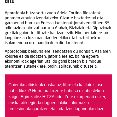
ditu
Aporofobia hitza sortu zuen Adela Cortina filosofoak
pobreen arbuioa izendatzeko. Gizarte bazterketari eta
garapenari buruzko Foessa txostenak jorratzen dituen 35
adierazleak aintzat hartuta Arabak, Bizkaiak eta Gipuzkoak
guztiak gainditu dituzte bat izan ezik. Hiru herrialdeetan
langabezian luzaroan daudenekiko eta baztertuekiko
isolamendua oso handia dela dio txostenak.
Aporofobiak beldurra ere izendatzen du nonbait. Azalaren
kolorea ez da aldatzen, jatorria ere ez, baina egoera
ekonomikoak agerian utzi du garai batean bizimodua
ateratzen zutenek ere, orain, zailtasunak dituztela.
Goierriko albisteak euskaraz, libre eta kalitatez jaso
nahi dituzu?
Horretarako zure babesa ezinbestekoa
zaigu. Egin zaitez HITZAkide!
Zure ekarpenari esker,
euskaratik eginda dagoen tokiko informazio
profesionala garatzen eta indartzen lagunduko duzu.