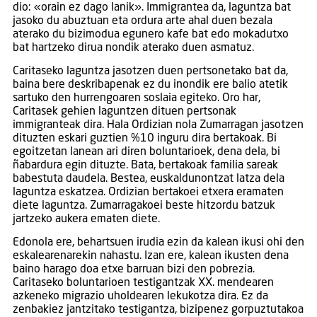
dio: «orain ez dago lanik». Immigrantea da, laguntza bat
jasoko du abuztuan eta ordura arte ahal duen bezala
aterako du bizimodua egunero kafe bat edo mokadutxo
bat hartzeko dirua nondik aterako duen asmatuz.
Caritaseko laguntza jasotzen duen pertsonetako bat da,
baina bere deskribapenak ez du inondik ere balio atetik
sartuko den hurrengoaren soslaia egiteko. Oro har,
Caritasek gehien laguntzen dituen pertsonak
immigranteak dira. Hala Ordizian nola Zumarragan jasotzen
dituzten eskari guztien %10 inguru dira bertakoak. Bi
egoitzetan lanean ari diren boluntarioek, dena dela, bi
ñabardura egin dituzte. Bata, bertakoak familia sareak
babestuta daudela. Bestea, euskaldunontzat latza dela
laguntza eskatzea. Ordizian bertakoei etxera eramaten
diete laguntza. Zumarragakoei beste hitzordu batzuk
jartzeko aukera ematen diete.
Edonola ere, behartsuen irudia ezin da kalean ikusi ohi den
eskalearenarekin nahastu. Izan ere, kalean ikusten dena
baino harago doa etxe barruan bizi den pobrezia.
Caritaseko boluntarioen testigantzak XX. mendearen
azkeneko migrazio uholdearen lekukotza dira. Ez da
zenbakiez jantzitako testigantza, bizipenez gorpuztutakoa