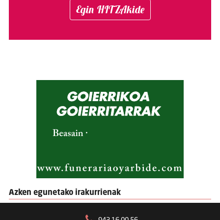
Egin HITZAkide
Azken egunetako irakurrienak