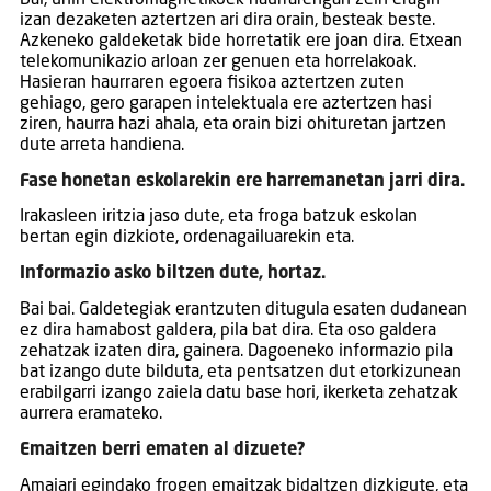
izan dezaketen aztertzen ari dira orain, besteak beste.
Azkeneko galdeketak bide horretatik ere joan dira. Etxean
telekomunikazio arloan zer genuen eta horrelakoak.
Hasieran haurraren egoera fisikoa aztertzen zuten
gehiago, gero garapen intelektuala ere aztertzen hasi
ziren, haurra hazi ahala, eta orain bizi ohituretan jartzen
dute arreta handiena.
Fase honetan eskolarekin ere harremanetan jarri dira.
Irakasleen iritzia jaso dute, eta froga batzuk eskolan
bertan egin dizkiote, ordenagailuarekin eta.
Informazio asko biltzen dute, hortaz.
Bai bai. Galdetegiak erantzuten ditugula esaten dudanean
ez dira hamabost galdera, pila bat dira. Eta oso galdera
zehatzak izaten dira, gainera. Dagoeneko informazio pila
bat izango dute bilduta, eta pentsatzen dut etorkizunean
erabilgarri izango zaiela datu base hori, ikerketa zehatzak
aurrera eramateko.
Emaitzen berri ematen al dizuete?
Amaiari egindako frogen emaitzak bidaltzen dizkigute, eta