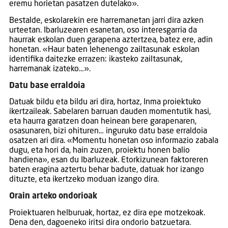
eremu horietan pasatzen dutelako».
Bestalde, eskolarekin ere harremanetan jarri dira azken
urteetan. Ibarluzearen esanetan, oso interesgarria da
haurrak eskolan duen garapena aztertzea, batez ere, adin
honetan. «Haur baten lehenengo zailtasunak eskolan
identifika daitezke errazen: ikasteko zailtasunak,
harremanak izateko…».
Datu base erraldoia
Datuak bildu eta bildu ari dira, hortaz, Inma proiektuko
ikertzaileak. Sabelaren barruan dauden momentutik hasi,
eta haurra garatzen doan heinean bere garapenaren,
osasunaren, bizi ohituren… inguruko datu base erraldoia
osatzen ari dira. «Momentu honetan oso informazio zabala
dugu, eta hori da, hain zuzen, proiektu honen balio
handiena», esan du Ibarluzeak. Etorkizunean faktoreren
baten eragina aztertu behar badute, datuak hor izango
dituzte, eta ikertzeko moduan izango dira.
Orain arteko ondorioak
Proiektuaren helburuak, hortaz, ez dira epe motzekoak.
Dena den, dagoeneko iritsi dira ondorio batzuetara.