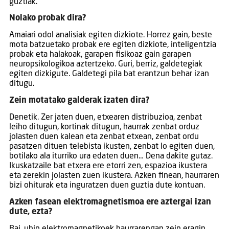
guztiak.
Nolako probak dira?
Amaiari odol analisiak egiten dizkiote. Horrez gain, beste
mota batzuetako probak ere egiten dizkiote, inteligentzia
probak eta halakoak, garapen fisikoaz gain garapen
neuropsikologikoa aztertzeko. Guri, berriz, galdetegiak
egiten dizkigute. Galdetegi pila bat erantzun behar izan
ditugu.
Zein motatako galderak izaten dira?
Denetik. Zer jaten duen, etxearen distribuzioa, zenbat
leiho ditugun, kortinak ditugun, haurrak zenbat orduz
jolasten duen kalean eta zenbat etxean, zenbat ordu
pasatzen dituen telebista ikusten, zenbat lo egiten duen,
botilako ala iturriko ura edaten duen… Dena dakite gutaz.
Ikuskatzaile bat etxera ere etorri zen, espazioa ikustera
eta zerekin jolasten zuen ikustera. Azken finean, haurraren
bizi ohiturak eta inguratzen duen guztia dute kontuan.
Azken fasean elektromagnetismoa ere aztergai izan
dute, ezta?
Bai, uhin elektromagnetikoek haurrarengan zein eragin