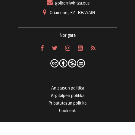
goiberri@hitza.eus
Oriamendi, 32 – BEASAIN
Nor gara
Aniztasun politika
Argitalpen politika
Pribatutasun politika
Cookieak