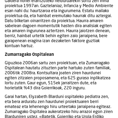
Galdera horiei erantzuteko helburuarekin sortu zen Inma
proiektua 1997an. Gaztelaniaz, Infancia y Medio Ambiente
esan nahi du: haurtzaroa eta ingurumena. Estatu mailako
proiektua da, eta hainbat eremutako haurrak ditu aztergai.
Datu bilketan oinarritzen da proiektua. Haurra amaren
sabelean dagoen momentutik hasten dira analisiak egiten
eta amaren ingurunea aztertzen. Haurra jaiotzen denean,
berriz, hainbat urtetik behin egiten zaio jarraipena, bere
garapenean eragina izan dezaketen faktore guztiak
kontuan hartuz.
Zumarragako Ospitalean
Gipuzkoa 2006an sartu zen proiektuan, eta Zumarragako
Ospitalean hautatu zituzten parte hartuko zuten familiak,
2006tik 2008ra. Kontsultara joaten ziren haurdunei
egiten zitzaien proposamena, eta 625 guraso inplikatzea
lortu zuten. Gaur egun, 515ek jarraitzen dute, eta
horietatik %43 dira Goierrikoak, 220 inguru.
Garai hartan, Elyzabeth Blarduni ospitaleko pediatra zen,
eta bera arduratu zen haurdunei proiektuaren berri
emateaz eta lehenengo hiru urteetako jarraipena egiteaz.
Zumarragako Ospitalea aukeratzeko hiru arrazoi egon ziren
Blarduniren ustez. «Batetik, Goierriko eta Urola Erdiko