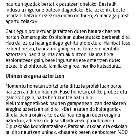
haurdun guztiak bertatik pasatzen direlako. Bestetik,
industria ingurune batean dagoelako. Eta, azkenik, beste
ospitale batzuek ezezkoa eman ondoren, Zumarraga prest
agertu zelako».
Gaur egun proiektuan jarraitzen duten haurrak hasiera
hartan Zumarragako Ospitalean aukeratutako berberak dira.
Hau da, ez da haur gehiago gehitu proiektura. Hainbat fase
ezberdinetan, haurraren garapen fisikoa zein mentala
aztertzen joan dira, eta datuak biltzen. Haurra bera
esploratzeaz gain, bere ingurunea ere aztertzen dute:
etxea, bizi ohiturak, familiako giroa, herriko kutsadura…
Uhinen eragina aztertzen
Momentu honetan zortzi urte dituzte proiektuan parte
hartzen ari diren haurrek. Fase honetan, ohiko probez eta
galderez gain, bada berrikuntza bat: uhin
elektromagnetikoek haurren garapenean izan dezaketen
eragina aztertzen ari dira. «Beti esaten da kaltegarriak
direla, baina orain arte ez da haurrengan duen eragina
aztertu», adierazi du Jesus Ibarluzeak, proiektuaren
Gipuzkoako koordinatzaileak. Parkean, etxean eta eskolan
ari dira neurtzen uhinak, «haurrek beren denboraren %90