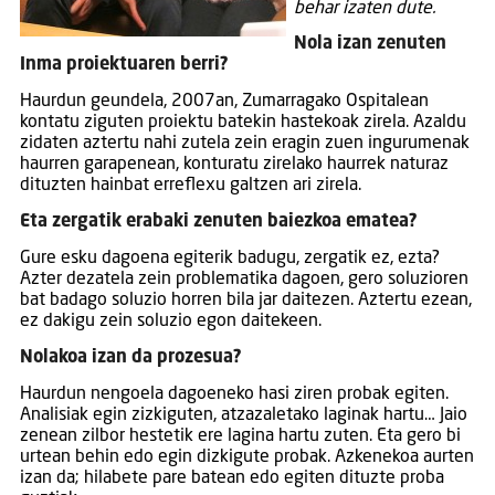
behar izaten dute.
Nola izan zenuten
Inma proiektuaren berri?
Haurdun geundela, 2007an, Zumarragako Ospitalean
kontatu ziguten proiektu batekin hastekoak zirela. Azaldu
zidaten aztertu nahi zutela zein eragin zuen ingurumenak
haurren garapenean, konturatu zirelako haurrek naturaz
dituzten hainbat erreflexu galtzen ari zirela.
Eta zergatik erabaki zenuten baiezkoa ematea?
Gure esku dagoena egiterik badugu, zergatik ez, ezta?
Azter dezatela zein problematika dagoen, gero soluzioren
bat badago soluzio horren bila jar daitezen. Aztertu ezean,
ez dakigu zein soluzio egon daitekeen.
Nolakoa izan da prozesua?
Haurdun nengoela dagoeneko hasi ziren probak egiten.
Analisiak egin zizkiguten, atzazaletako laginak hartu… Jaio
zenean zilbor hestetik ere lagina hartu zuten. Eta gero bi
urtean behin edo egin dizkigute probak. Azkenekoa aurten
izan da; hilabete pare batean edo egiten dituzte proba