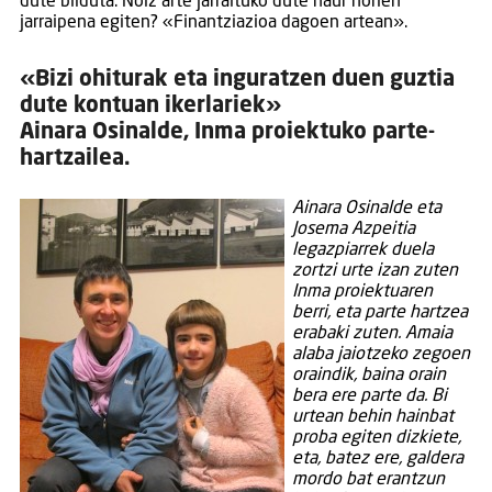
dute bilduta. Noiz arte jarraituko dute haur horien
jarraipena egiten? «Finantziazioa dagoen artean».
«Bizi ohiturak eta inguratzen duen guztia
dute kontuan ikerlariek»
Ainara Osinalde, Inma proiektuko parte-
hartzailea.
Ainara Osinalde eta
Josema Azpeitia
legazpiarrek duela
zortzi urte izan zuten
Inma proiektuaren
berri, eta parte hartzea
erabaki zuten. Amaia
alaba jaiotzeko zegoen
oraindik, baina orain
bera ere parte da. Bi
urtean behin hainbat
proba egiten dizkiete,
eta, batez ere, galdera
mordo bat erantzun