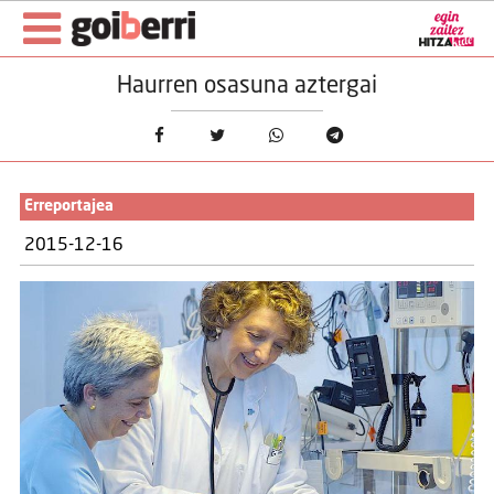
Haurren osasuna aztergai
Erreportajea
2015-12-16