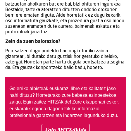
batzuetan aholkuren bat ere bai, bizi ohituren ingurukoa.
Bestalde, tarteka ateratzen dituzten ondorio orokorren
berri ere ematen digute. Alde horretatik ez dugu kexarik,
oso informatuta gauzkate, eta prozedura guztia oso modu
zuzenean eramaten dute aurrera, baimenak eskatuz eta
protokoloak jarraituz.
Zein da zuen balorazioa?
Pentsatzen dugu proiektu hau ongi etorriko zaiola
gizarteari, bildutako datu guztiak hor geratuko direlako,
aztergai. Horretan parte hartu dugula pentsatzea atsegina
da. Eta gauzak konpontzeko balio badu, hobeto.
Goierriko albisteak euskaraz, libre eta kalitatez jaso
nahi dituzu?
Horretarako zure babesa ezinbestekoa
zaigu. Egin zaitez HITZAkide!
Zure ekarpenari esker,
euskaratik eginda dagoen tokiko informazio
profesionala garatzen eta indartzen lagunduko duzu.
Egin HITZAkide