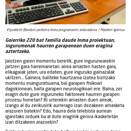
Elyzabeth Blarduni pediatra Inma programaren arduraduna. / Maialen Igartua
Goierriko 220 bat familia daude Inma proiektuan,
ingurumenak haurren garapenean duen eragina
aztertzeko.
Jaiotzen garen momentu beretik, gure ingurunearekin
jartzen gara harremanetan: airea arnasten hasten gara,
elikagaiak jaten, ura edaten, gure inguruko gainazalak
ukitzen… Gainera, baliteke haurtzaroa izatea bizitzako
momentu esanguratsuena, bai garapen fisikoari
dagokionean, baita garapen neurologikoari ere. Baina, zer
eragin dute gure inguruneko faktoreek haurren garapen
prozesu horretan? Bi urterekin arnasten duen aireak,
izango al du zerikusirik aurrerago izan dezakeen arnasketa
arazoren batekin? Edo, haurra dela telebista aurrean
igarotako orduek ba al dute eraginik gerora ikasketetan
izan ditzakeen arazoekin?