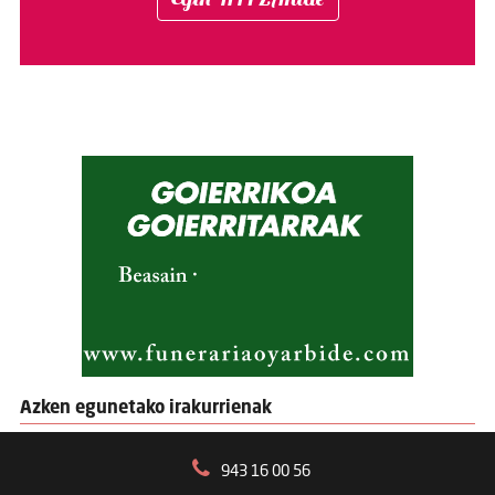
Azken egunetako irakurrienak
943 16 00 56