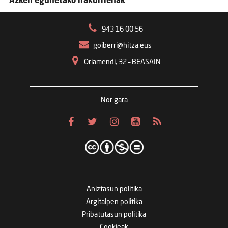
Azken egunetako irakurrienak
943 16 00 56
goiberri@hitza.eus
Oriamendi, 32 – BEASAIN
Nor gara
Aniztasun politika
Argitalpen politika
Pribatutasun politika
Cookieak