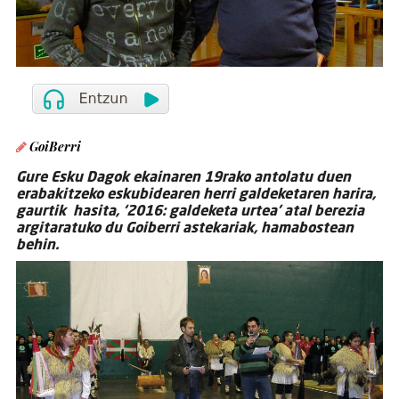
GoiBerri
Gure Esku Dagok ekainaren 19rako antolatu duen
erabakitzeko eskubidearen herri galdeketaren harira,
gaurtik hasita, ‘2016: galdeketa urtea’ atal berezia
argitaratuko du Goiberri astekariak, hamabostean
behin.