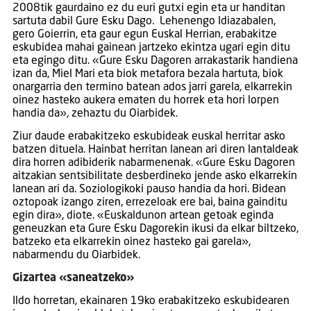
2008tik gaurdaino ez du euri gutxi egin eta ur handitan
sartuta dabil Gure Esku Dago. Lehenengo Idiazabalen,
gero Goierrin, eta gaur egun Euskal Herrian, erabakitze
eskubidea mahai gainean jartzeko ekintza ugari egin ditu
eta egingo ditu. «Gure Esku Dagoren arrakastarik handiena
izan da, Miel Mari eta biok metafora bezala hartuta, biok
onargarria den termino batean ados jarri garela, elkarrekin
oinez hasteko aukera ematen du horrek eta hori lorpen
handia da», zehaztu du Oiarbidek.
Ziur daude erabakitzeko eskubideak euskal herritar asko
batzen dituela. Hainbat herritan lanean ari diren lantaldeak
dira horren adibiderik nabarmenenak. «Gure Esku Dagoren
aitzakian sentsibilitate desberdineko jende asko elkarrekin
lanean ari da. Soziologikoki pauso handia da hori. Bidean
oztopoak izango ziren, errezeloak ere bai, baina gainditu
egin dira», diote. «Euskaldunon artean getoak eginda
geneuzkan eta Gure Esku Dagorekin ikusi da elkar biltzeko,
batzeko eta elkarrekin oinez hasteko gai garela»,
nabarmendu du Oiarbidek.
Gizartea «saneatzeko»
Ildo horretan, ekainaren 19ko erabakitzeko eskubidearen