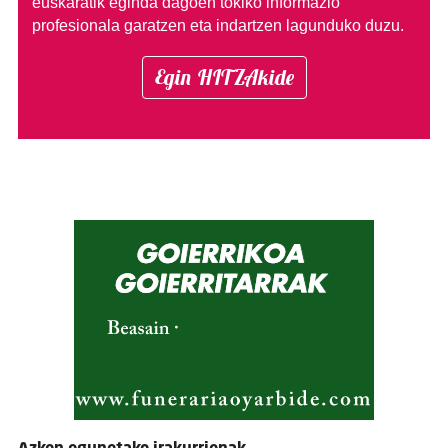
euskaratik eginda dagoen tokiko informazio
profesionala garatzen eta indartzen lagunduko duzu.
Egin HITZAkide