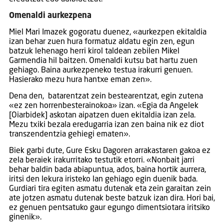
Omenaldi aurkezpena
Miel Mari Imazek gogoratu duenez, «aurkezpen ekitaldia
izan behar zuen hura formatuz aldatu egin zen, egun
batzuk lehenago herri kirol taldean zebilen Mikel
Garmendia hil baitzen. Omenaldi kutsu bat hartu zuen
gehiago. Baina aurkezpeneko testua irakurri genuen.
Hasierako mezu hura hantxe eman zen».
Dena den, batarentzat zein bestearentzat, egin zutena
«ez zen horrenbesterainokoa» izan. «Egia da Angelek
[Oiarbidek] askotan aipatzen duen ekitaldia izan zela.
Mezu txiki bezala eredugarria izan zen baina nik ez diot
transzendentzia gehiegi ematen».
Biek garbi dute, Gure Esku Dagoren arrakastaren gakoa ez
zela beraiek irakurritako testutik etorri. «Nonbait jarri
behar baldin bada abiapuntua, ados, baina hortik aurrera,
iritsi den lekura iristeko lan gehiago egin duenik bada.
Gurdiari tira egiten asmatu dutenak eta zein garaitan zein
ate jotzen asmatu dutenak beste batzuk izan dira. Hori bai,
ez genuen pentsatuko gaur egungo dimentsiotara iritsiko
ginenik».