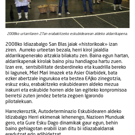
2008ko urtarrilaren 27an erabakitzeko eskubidearean aldeko aldarrikapena.
2008ko Idiazabalgo San Blas jaiak «historikoak» izan
ziren. Aurreko urteetan bezala, herri kirol jaialdia
aldarrikapenerako aitzakia bilakatu zen. Baina egun hartan,
aldarrikapenak kirolak baino pisu handiagoa hartu zuen.
Izan ere, sentsibilitate desberdineko eta kuadrilla bereko
bi lagunek, Miel Mari Imazek eta Asier Oiarbidek, bata
ezker abertzale ingurukoa eta bestea EAJko zinegotzia,
eskuz esku, erabakitzeko eskubidearen aldeko mezua
irakurri eta eskubide horren alde lan egiteko konpromisoa
berretsi zuten jendez beteta zegoen Igarondo
pilotalekuan.
Harrezkeroztik, Autodeterminazio Eskubidearen aldeko
Idizabalgo Herri ekimenak lehenengo, Nazioen Munduak
gero, eta Gure Esku Dago dinamikak gaur egun, behin
baino gehiagotan erabili izan ditu bi idiazabaldarrak
eredutzat edo adibidetzat.