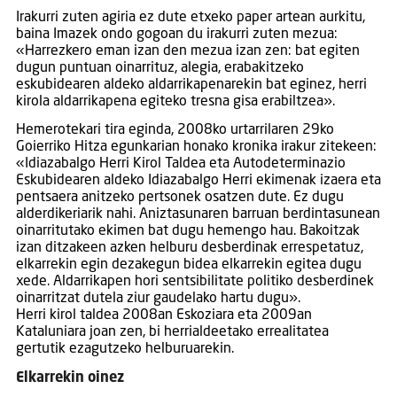
Irakurri zuten agiria ez dute etxeko paper artean aurkitu,
baina Imazek ondo gogoan du irakurri zuten mezua:
«Harrezkero eman izan den mezua izan zen: bat egiten
dugun puntuan oinarrituz, alegia, erabakitzeko
eskubidearen aldeko aldarrikapenarekin bat eginez, herri
kirola aldarrikapena egiteko tresna gisa erabiltzea».
Hemerotekari tira eginda, 2008ko urtarrilaren 29ko
Goierriko Hitza egunkarian honako kronika irakur zitekeen:
«Idiazabalgo Herri Kirol Taldea eta Autodeterminazio
Eskubidearen aldeko Idiazabalgo Herri ekimenak izaera eta
pentsaera anitzeko pertsonek osatzen dute. Ez dugu
alderdikeriarik nahi. Aniztasunaren barruan berdintasunean
oinarritutako ekimen bat dugu hemengo hau. Bakoitzak
izan ditzakeen azken helburu desberdinak errespetatuz,
elkarrekin egin dezakegun bidea elkarrekin egitea dugu
xede. Aldarrikapen hori sentsibilitate politiko desberdinek
oinarritzat dutela ziur gaudelako hartu dugu».
Herri kirol taldea 2008an Eskoziara eta 2009an
Kataluniara joan zen, bi herrialdeetako errealitatea
gertutik ezagutzeko helburuarekin.
Elkarrekin oinez