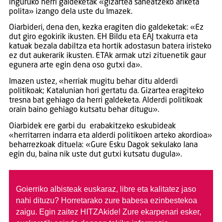
inguruko herri galdeketak «gizartea saneatzeko ariketa
polita» izango dela uste du Imazek.
Oiarbideri, dena den, kezka eragiten dio galdeketak: «Ez
dut giro egokirik ikusten. EH Bildu eta EAJ txakurra eta
katuak bezala dabiltza eta hortik adostasun batera iristeko
ez dut aukerarik ikusten. ETAk armak utzi zituenetik gaur
egunera arte egin dena oso gutxi da».
Imazen ustez, «herriak mugitu behar ditu alderdi
politikoak; Katalunian hori gertatu da. Gizartea eragiteko
tresna bat gehiago da herri galdeketa. Alderdi politikoak
orain baino gehiago kutsatu behar ditugu».
Oiarbidek ere garbi du erabakitzeko eskubideak
«herritarren indarra eta alderdi politikoen arteko akordioa»
beharrezkoak dituela: «Gure Esku Dagok sekulako lana
egin du, baina nik uste dut gutxi kutsatu dugula».
Goierriko albisteak euskaraz, libre eta kalitatez jaso
nahi dituzu?
Horretarako zure babesa ezinbestekoa
zaigu. Egin zaitez HITZAkide!
Zure ekarpenari esker,