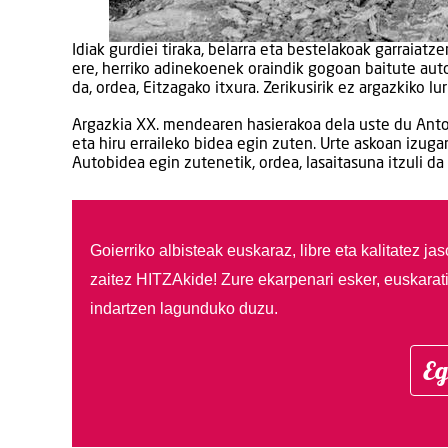
Idiak gurdiei tiraka, belarra eta bestelakoak garraiatz
ere, herriko adinekoenek oraindik gogoan baitute aut
da, ordea, Eitzagako itxura. Zerikusirik ez argazkiko lu
Argazkia XX. mendearen hasierakoa dela uste du Anton
eta hiru erraileko bidea egin zuten. Urte askoan izuga
Autobidea egin zutenetik, ordea, lasaitasuna itzuli da
Goierriko albisteak euskaraz, libre eta kalitatez ja
zaitez HITZAkide!
Zure ekarpenari esker, euskarat
indartzen lagunduko duzu.
Eg