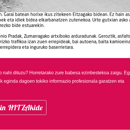
en. Garai batean horixe ikus zitekeen Eitzagako bidean. Ez hain as
oek eta idiek bidea elkarbanatzen zutenekoa. Urte gutxian asko 
rrezko bide estuarekin.
io Pradak, Zumarragako artxiboko arduradunak. Geroztik, asfalt
rrizko trafikoa izan zuen errepideak, bai autoena, baita kamioeina
 errepidera eta inguruko baserrietara.
so nahi dituzu?
Horretarako zure babesa ezinbestekoa zaigu. Eg
ik eginda dagoen tokiko informazio profesionala garatzen eta
in HITZAkide