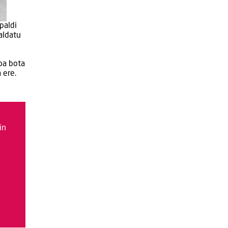
paldi
aldatu
oa bota
 ere.
in