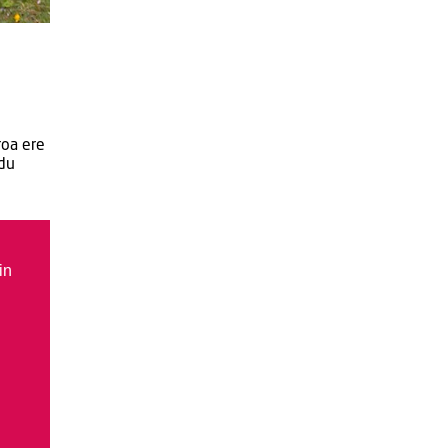
roa ere
ndu
in