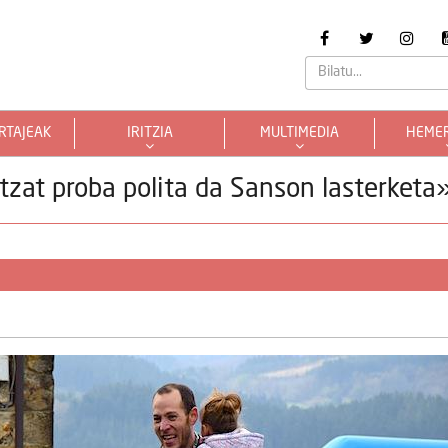
RTAJEAK
IRITZIA
MULTIMEDIA
HEME
zat proba polita da Sanson lasterketa