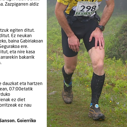
a. Zazpigarren aldiz
tzuk egiten ditut.
ditut. Ez neukan
eko, baina Gabiriakoan
Segurakoa ere.
tut, eta nire kasa
arrarekin bakarrik
.
e dauzkat eta hartzen
zean, 07:00etatik
orduko
denak ez diet
orritzeak ez nau
 Sanson. Goierriko