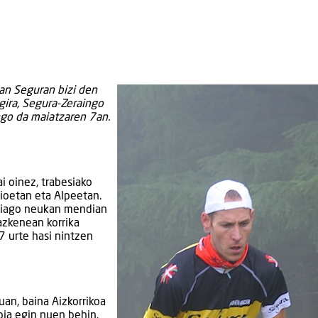
an Seguran bizi den
gira, Segura-Zeraingo
ngo da maiatzaren 7an.
ai oinez, trabesiako
inioetan eta Alpeetan.
xiago neukan mendian
 azkenean korrika
 7 urte hasi nintzen
uan, baina Aizkorrikoa
oia egin nuen behin.