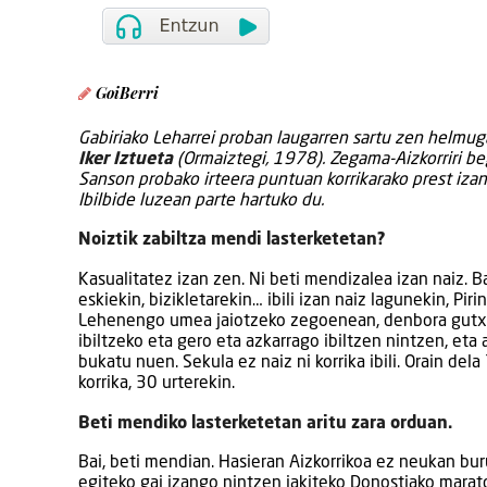
GoiBerri
Gabiriako Leharrei proban laugarren sartu zen helmug
Iker Iztueta
(Ormaiztegi, 1978). Zegama-Aizkorriri be
Sanson probako irteera puntuan korrikarako prest iza
Ibilbide luzean parte hartuko du.
Noiztik zabiltza mendi lasterketetan?
Kasualitatez izan zen. Ni beti mendizalea izan naiz. B
eskiekin, bizikletarekin… ibili izan naiz lagunekin, Pir
Lehenengo umea jaiotzeko zegoenean, denbora gut
ibiltzeko eta gero eta azkarrago ibiltzen nintzen, eta
bukatu nuen. Sekula ez naiz ni korrika ibili. Orain dela
korrika, 30 urterekin.
Beti mendiko lasterketetan aritu zara orduan.
Bai, beti mendian. Hasieran Aizkorrikoa ez neukan bur
egiteko gai izango nintzen jakiteko Donostiako marat