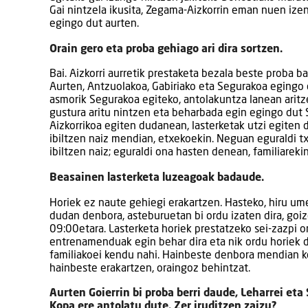
Gai nintzela ikusita, Zegama-Aizkorrin eman nuen izen
egingo dut aurten.
Orain gero eta proba gehiago ari dira sortzen.
Bai. Aizkorri aurretik prestaketa bezala beste proba ba
Aurten, Antzuolakoa, Gabiriako eta Segurakoa egingo 
asmorik Segurakoa egiteko, antolakuntza lanean aritz
gustura aritu nintzen eta beharbada egin egingo dut 
Aizkorrikoa egiten dudanean, lasterketak utzi egiten di
ibiltzen naiz mendian, etxekoekin. Neguan eguraldi tx
ibiltzen naiz; eguraldi ona hasten denean, familiarekin
Beasainen lasterketa luzeagoak badaude.
Horiek ez naute gehiegi erakartzen. Hasteko, hiru um
dudan denbora, asteburuetan bi ordu izaten dira, goi
09:00etara. Lasterketa horiek prestatzeko sei-zazpi 
entrenamenduak egin behar dira eta nik ordu horiek 
familiakoei kendu nahi. Hainbeste denbora mendian k
hainbeste erakartzen, oraingoz behintzat.
Aurten Goierrin bi proba berri daude, Leharrei eta
Kopa ere antolatu dute. Zer iruditzen zaizu?