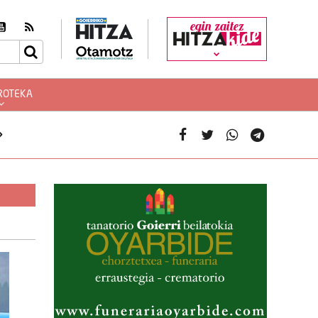
egin zaitez
ROTEKA
»