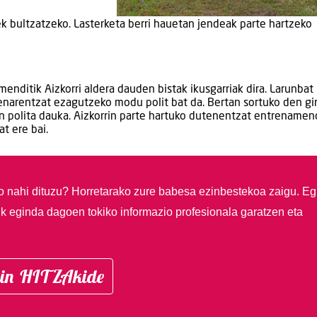
uek bultzatzeko. Lasterketa berri hauetan jendeak parte hartzeko
amenditik Aizkorri aldera dauden bistak ikusgarriak dira. Larunbat
enarentzat ezagutzeko modu polit bat da. Bertan sortuko den gi
lan polita dauka. Aizkorrin parte hartuko dutenentzat entrename
t ere bai.
so nahi dituzu?
Horretarako zure babesa ezinbestekoa zaigu. Eg
ik eginda dagoen tokiko informazio profesionala garatzen eta
in HITZAkide