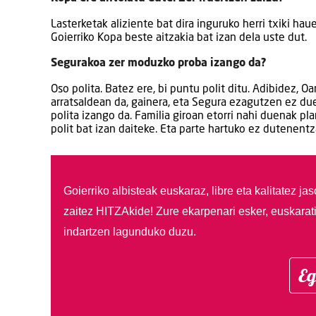
Lasterketak aliziente bat dira inguruko herri txiki ha
Goierriko Kopa beste aitzakia bat izan dela uste dut.
Segurakoa zer moduzko proba izango da?
Oso polita. Batez ere, bi puntu polit ditu. Adibidez, O
arratsaldean da, gainera, eta Segura ezagutzen ez du
polita izango da. Familia giroan etorri nahi duenak p
polit bat izan daiteke. Eta parte hartuko ez dutenentza
Goierriko albisteak euskaraz, libre eta kalitatez ja
zaitez HITZAkide!
Zure ekarpenari esker, euskarat
indartzen lagunduko duzu.
Eg