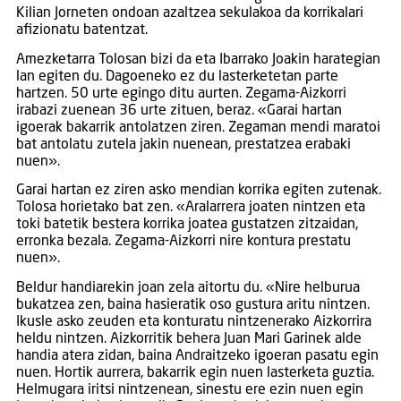
Kilian Jorneten ondoan azaltzea sekulakoa da korrikalari
afizionatu batentzat.
Amezketarra Tolosan bizi da eta Ibarrako Joakin harategian
lan egiten du. Dagoeneko ez du lasterketetan parte
hartzen. 50 urte egingo ditu aurten. Zegama-Aizkorri
irabazi zuenean 36 urte zituen, beraz. «Garai hartan
igoerak bakarrik antolatzen ziren. Zegaman mendi maratoi
bat antolatu zutela jakin nuenean, prestatzea erabaki
nuen».
Garai hartan ez ziren asko mendian korrika egiten zutenak.
Tolosa horietako bat zen. «Aralarrera joaten nintzen eta
toki batetik bestera korrika joatea gustatzen zitzaidan,
erronka bezala. Zegama-Aizkorri nire kontura prestatu
nuen».
Beldur handiarekin joan zela aitortu du. «Nire helburua
bukatzea zen, baina hasieratik oso gustura aritu nintzen.
Ikusle asko zeuden eta konturatu nintzenerako Aizkorrira
heldu nintzen. Aizkorritik behera Juan Mari Garinek alde
handia atera zidan, baina Andraitzeko igoeran pasatu egin
nuen. Hortik aurrera, bakarrik egin nuen lasterketa guztia.
Helmugara iritsi nintzenean, sinestu ere ezin nuen egin