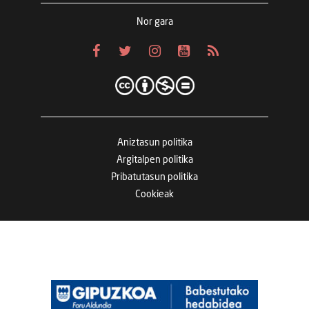
Nor gara
Aniztasun politika
Argitalpen politika
Pribatutasun politika
Cookieak