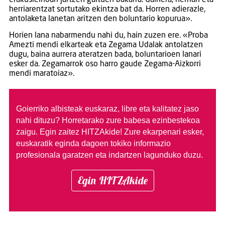
herriarentzat sortutako ekintza bat da. Horren adierazle,
antolaketa lanetan aritzen den boluntario kopurua».
Horien lana nabarmendu nahi du, hain zuzen ere. «Proba
Amezti mendi elkarteak eta Zegama Udalak antolatzen
dugu, baina aurrera ateratzen bada, boluntarioen lanari
esker da. Zegamarrok oso harro gaude Zegama-Aizkorri
mendi maratoiaz».
Goierriko albisteak euskaraz, libre eta kalitatez jaso
nahi dituzu?
Horretarako zure babesa ezinbestekoa
zaigu. Egin zaitez HITZAkide!
Zure ekarpenari esker,
euskaratik eginda dagoen tokiko informazio
profesionala garatzen eta indartzen lagunduko duzu.
Egin HITZAkide