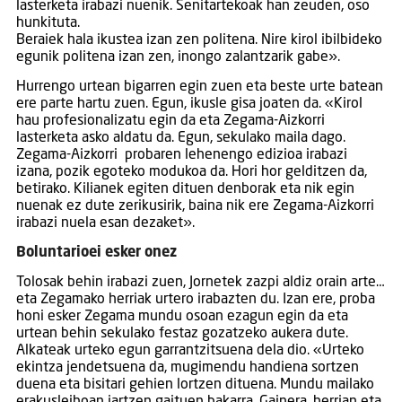
lasterketa irabazi nuenik. Senitartekoak han zeuden, oso
hunkituta.
Beraiek hala ikustea izan zen politena. Nire kirol ibilbideko
egunik politena izan zen, inongo zalantzarik gabe».
Hurrengo urtean bigarren egin zuen eta beste urte batean
ere parte hartu zuen. Egun, ikusle gisa joaten da. «Kirol
hau profesionalizatu egin da eta Zegama-Aizkorri
lasterketa asko aldatu da. Egun, sekulako maila dago.
Zegama-Aizkorri probaren lehenengo edizioa irabazi
izana, pozik egoteko modukoa da. Hori hor gelditzen da,
betirako. Kilianek egiten dituen denborak eta nik egin
nuenak ez dute zerikusirik, baina nik ere Zegama-Aizkorri
irabazi nuela esan dezaket».
Boluntarioei esker onez
Tolosak behin irabazi zuen, Jornetek zazpi aldiz orain arte…
eta Zegamako herriak urtero irabazten du. Izan ere, proba
honi esker Zegama mundu osoan ezagun egin da eta
urtean behin sekulako festaz gozatzeko aukera dute.
Alkateak urteko egun garrantzitsuena dela dio. «Urteko
ekintza jendetsuena da, mugimendu handiena sortzen
duena eta bisitari gehien lortzen dituena. Mundu mailako
erakusleihoan jartzen gaituen bakarra. Gainera, herrian eta