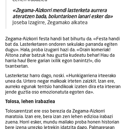
«Zegama-Aizkorri mendi lasterketa aurrera
ateratzen bada, boluntarioen lanari esker da»
Joseba Izagirre, Zegamako alkatea
Zegama-Aizkorri festa handi bat bihurtu da. «Festa handi
bat da. Lasterketaren ondoren sekulako parranda egiten
dugu». Hala, proba izugarri hazi da. «Orain komeriak!
Aitona zahar batzuk hau guztia kudeatu behar! Hau da
harria hau! Bere garian ixilik egon banintz!», dio
txantxetan.
Lasterketaz harro dago, noski. «Hunkigarriena irteerako
unea da. Urtero negar malkoak irteten zaizkit. Izan ere,
aurreko egunak tentsio handikoak izaten dira eta irteeran
jende guztia oso emozionatuta egoten da».
Tolosa, lehen irabazlea
Tolosarentzat ere oso berezia da Zegama-Aizkorri
maratoia. Izan ere, bera izan zen lehen edizioa irabazi
zuena. Horri esker, mundu mailako proba honen historian
bere izena urrezko letrekin idatzita dago. Palmaresean