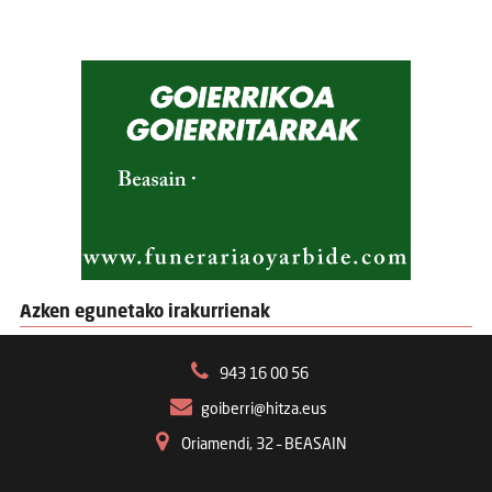
Azken egunetako irakurrienak
943 16 00 56
goiberri@hitza.eus
Oriamendi, 32 – BEASAIN