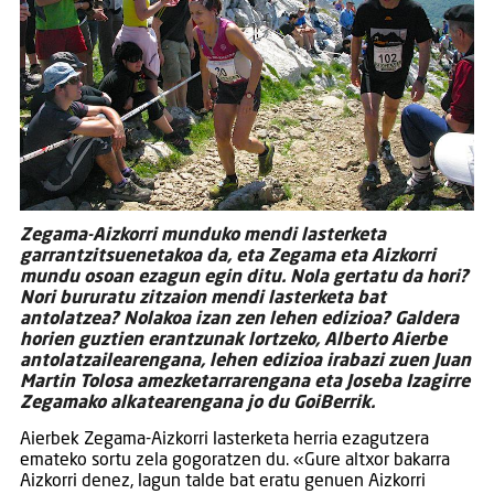
Zegama-Aizkorri munduko mendi lasterketa
garrantzitsuenetakoa da, eta Zegama eta Aizkorri
mundu osoan ezagun egin ditu. Nola gertatu da hori?
Nori bururatu zitzaion mendi lasterketa bat
antolatzea? Nolakoa izan zen lehen edizioa? Galdera
horien guztien erantzunak lortzeko, Alberto Aierbe
antolatzailearengana, lehen edizioa irabazi zuen Juan
Martin Tolosa amezketarrarengana eta Joseba Izagirre
Zegamako alkatearengana jo du GoiBerrik.
Aierbek Zegama-Aizkorri lasterketa herria ezagutzera
emateko sortu zela gogoratzen du. «Gure altxor bakarra
Aizkorri denez, lagun talde bat eratu genuen Aizkorri