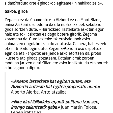
zidan:?ordura arte egindakoa egitearekin nahikoa zela».
Gakoa, giroa
Zegama ez da Chamonix eta Aizkorri ez da Mont Blanc,
baina Aizkorri oso ederra da eta euskal zaleek sekulako
giroa sortzen dute. «Harrezkero, lasterketa askotan egon
naiz eta toki askotan ez dago batere girorik. Zegama
zoramena da. Gure lasterketak euskaldunok asko
animatzen dugulako izan du arrakasta. Gainera, babesleek-
eta mitifikatu egin dute. Zegama-Aizkorri oso ospetsua
egin da eta kanpotik ere jende asko etortzen da, proba
ikustera eta giroaz gozatzera. Kataluniarrak zoroen
moduan jartzen dira! Kilian ere asko inplikatu da eta horrek
asko lagundu digu».
«Aneton lasterketa bat egiten zuten, eta
Aizkorrin antzeko bat egitea proposatu nuen»
Alberto Aierbe, Antolatzailea
«Nire kirol ibilbideko egunik politena izan zen,
inongo zalantzarik gabe»
Juan Martin Tolosa,
Lehen irabazlea