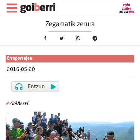
Zegamatik zerura
Erreportajea
2016-05-20
GoiBerri