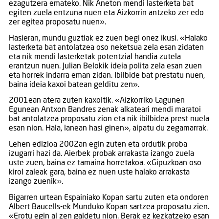
ezagutzera emateko. Nik Aneton mendi lasterketa bat
egiten zuela entzuna nuen eta Aizkorrin antzeko zer edo
zer egitea proposatu nuen».
Hasieran, mundu guztiak ez zuen begi onez ikusi. «Halako
lasterketa bat antolatzea oso neketsua zela esan zidaten
eta nik mendi lasterketak potentzial handia zutela
erantzun nuen. Julian Belokik ideia polita zela esan zuen
eta horrek indarra eman zidan. Ibilbide bat prestatu nuen,
baina ideia kaxoi batean gelditu zen».
2001ean atera zuten kaxoitik. «Aizkorriko Lagunen
Egunean Antxon Bandres zenak alkateari mendi maratoi
bat antolatzea proposatu zion eta nik ibilbidea prest nuela
esan nion. Hala, lanean hasi ginen», aipatu du zegamarrak.
Lehen edizioa 2002an egin zuten eta ordutik proba
izugarri hazi da. Aierbek probak arrakasta izango zuela
uste zuen, baina ez tamaina horretakoa. «Gipuzkoan oso
kirol zaleak gara, baina ez nuen uste halako arrakasta
izango zuenik».
Bigarren urtean Espainiako Kopan sartu zuten eta ondoren
Albert Baucells-ek Munduko Kopan sartzea proposatu zien.
«Erotu egin al zen galdetu nion. Berak ez kezkatzeko esan