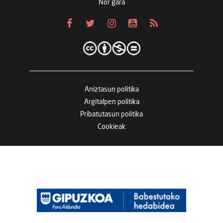
Nor gara
Aniztasun politika
Argitalpen politika
Pribatutasun politika
Cookieak