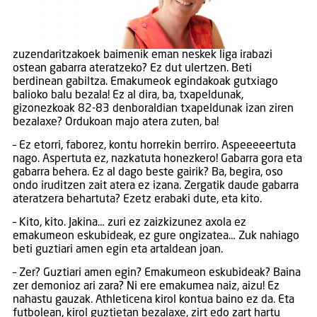
zuzendaritzakoek baimenik eman neskek liga irabazi
ostean gabarra ateratzeko? Ez dut ulertzen. Beti
berdinean gabiltza. Emakumeok egindakoak gutxiago
balioko balu bezala! Ez al dira, ba, txapeldunak,
gizonezkoak 82-83 denboraldian txapeldunak izan ziren
bezalaxe? Ordukoan majo atera zuten, ba!
– Ez etorri, faborez, kontu horrekin berriro. Aspeeeeertuta
nago. Aspertuta ez, nazkatuta honezkero! Gabarra gora eta
gabarra behera. Ez al dago beste gairik? Ba, begira, oso
ondo iruditzen zait atera ez izana. Zergatik daude gabarra
ateratzera behartuta? Ezetz erabaki dute, eta kito.
– Kito, kito. Jakina… zuri ez zaizkizunez axola ez
emakumeon eskubideak, ez gure ongizatea… Zuk nahiago
beti guztiari amen egin eta artaldean joan.
– Zer? Guztiari amen egin? Emakumeon eskubideak? Baina
zer demonioz ari zara? Ni ere emakumea naiz, aizu! Ez
nahastu gauzak. Athleticena kirol kontua baino ez da. Eta
futbolean, kirol guztietan bezalaxe, zirt edo zart hartu