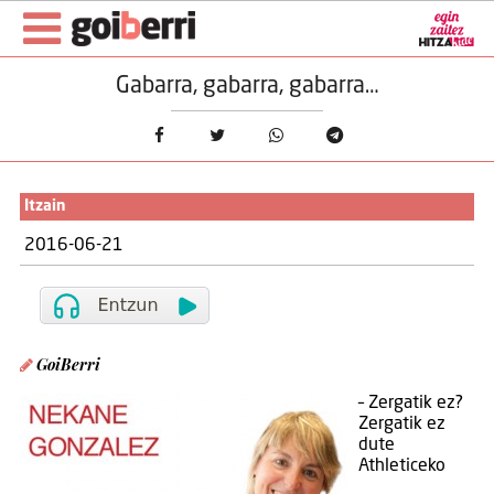
Gabarra, gabarra, gabarra…
Itzain
2016-06-21
GoiBerri
– Zergatik ez?
Zergatik ez
dute
Athleticeko