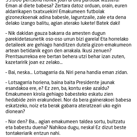
33.000 pertsona horiek joan al dira partidak ikustera?
Eman al diete babesa? Zertara datoz orduan, orain, euren
aldarrikapen txatxuekin! Emakumeen futbolak
gizonezkoenak adina babesle, laguntzaile, zale eta dena
delako izango balitu, agian aterako lukete! Batek daki!
– Nik dakidan gauza bakarra da amesten dugun
parekidetasunetik oso-oso urrun bizi garela! Eta horrelako
detaileek are gehiago handitzen dutela gizon-emakumeon
artean betidanik egon den arrakala. Ikusi zenuen?
Prentsaurrekoa ere bertan behera utzi behar izan zuten,
kazetaririk joan ez zelako…
– Bai, neska… Lotsagarria da. Niri pena handia eman zidan.
– Lotsagarria horiena, baina baita Presidente jaunak
esandakoa ere, e? Ez zen, ba, kontu eske azaldu?
Emakumeen kirola gehiago babesteko eskatu zien
hedabide zein erakundeei. Nor da bera gainerakoei babesa
eskatzeko, noiz eta berak gabarra ateratzeari uko egin
dionean?
– Nor den? Ba… agian emakumeen taldea sortu, bultzatu
eta babestu duena? Nahikoa dugu, neska! Ez dizut beste
tontakeriarik entzun nahi.