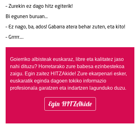
– Zurekin ez dago hitz egiterik!
Bi egunen buruan…
– Ez nago, ba, ados! Gabarra atera behar zuten, eta kito!
– Grrrrr….
Goierriko albisteak euskaraz, libre eta kalitatez jaso
nahi dituzu?
Horretarako zure babesa ezinbestekoa
zaigu. Egin zaitez HITZAkide!
Zure ekarpenari esker,
euskaratik eginda dagoen tokiko informazio
profesionala garatzen eta indartzen lagunduko duzu.
Egin HITZAkide