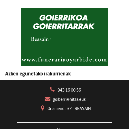
Azken egunetako irakurrienak
943 16 00 56
goiberri@hitza.eus
Oriamendi, 32 – BEASAIN