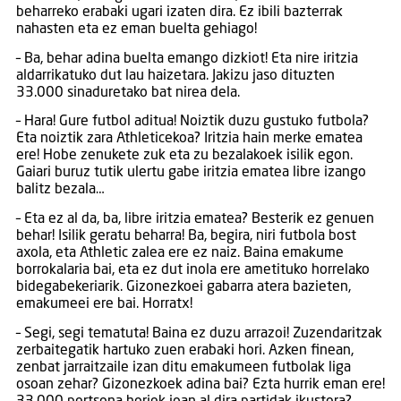
beharreko erabaki ugari izaten dira. Ez ibili bazterrak
nahasten eta ez eman buelta gehiago!
– Ba, behar adina buelta emango dizkiot! Eta nire iritzia
aldarrikatuko dut lau haizetara. Jakizu jaso dituzten
33.000 sinaduretako bat nirea dela.
– Hara! Gure futbol aditua! Noiztik duzu gustuko futbola?
Eta noiztik zara Athleticekoa? Iritzia hain merke ematea
ere! Hobe zenukete zuk eta zu bezalakoek isilik egon.
Gaiari buruz tutik ulertu gabe iritzia ematea libre izango
balitz bezala…
– Eta ez al da, ba, libre iritzia ematea? Besterik ez genuen
behar! Isilik geratu beharra! Ba, begira, niri futbola bost
axola, eta Athletic zalea ere ez naiz. Baina emakume
borrokalaria bai, eta ez dut inola ere ametituko horrelako
bidegabekeriarik. Gizonezkoei gabarra atera bazieten,
emakumeei ere bai. Horratx!
– Segi, segi tematuta! Baina ez duzu arrazoi! Zuzendaritzak
zerbaitegatik hartuko zuen erabaki hori. Azken finean,
zenbat jarraitzaile izan ditu emakumeen futbolak liga
osoan zehar? Gizonezkoek adina bai? Ezta hurrik eman ere!