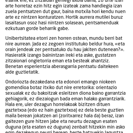
esanik ere, ez zitzaidan gehiegi axola baina, 18 urte izan
arte horretaz ezin hitz egin izateak zama handiegia izan
zuela pentsatzen dut gaur, baina motxila hori kendu nuen
arte ez nintzen konturatzen. Hortik aurrera mutilei buruz
lasaitasun osoz hasi nintzen solasean, pentsamenduak
ezkutuan gorde beharrik gabe.
Unibertsitatea etorri zen horren ostean, mundu berri bat
nire aurrean. Jada ez zegoen institutuko beldur hura, «eta
orain jendeak zer pentsatuko du hau jakiten dutenean?».
Hasieratik izango bainintzan ireki eta aske, gustatzen
zitzaionari ongietorria eman eta besteak ahantziz.
Benetan esperientzia aberasgarria pentsatu daitekeen
alde guztietatik.
Ondoriozta dezakedana eta edonori emango niokeen
gomendioa botaz itxiko dut nire erretorika: orientazio
sexualak ez du bakoitzak esleitzen diona baino garrantzia
gehiagorik, ez diezaiogun bada eman halako garrantziarik.
Hala ere, uler dezagun horrelakoak bizitzen dituen
gaztetxoa (edo ez hain gaztetxoa) ez dela beste guztien
maila berean jokatzen ari (zoritxarrez hala da) beraz, izan
gaitezen gure hitzen jabe eta neurtu dezagun esaten
duguna (eta esaten ez duguna) zenbait hitzekin min asko
egin dezakegun neurri berean, beste batzuekin laguntza