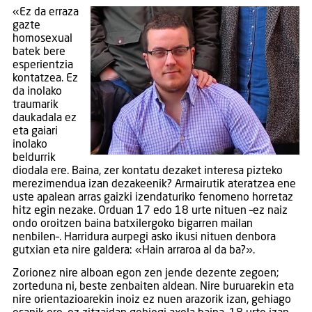
«Ez da erraza
gazte
homosexual
batek bere
esperientzia
kontatzea. Ez
da inolako
traumarik
daukadala ez
eta gaiari
inolako
beldurrik
diodala ere. Baina, zer kontatu dezaket interesa pizteko
merezimendua izan dezakeenik? Armairutik ateratzea ene
uste apalean arras gaizki izendaturiko fenomeno horretaz
hitz egin nezake. Orduan 17 edo 18 urte nituen –ez naiz
ondo oroitzen baina batxilergoko bigarren mailan
nenbilen–. Harridura aurpegi asko ikusi nituen denbora
gutxian eta nire galdera: «Hain arraroa al da ba?».
Zorionez nire alboan egon zen jende dezente zegoen;
zorteduna ni, beste zenbaiten aldean. Nire buruarekin eta
nire orientazioarekin inoiz ez nuen arazorik izan, gehiago