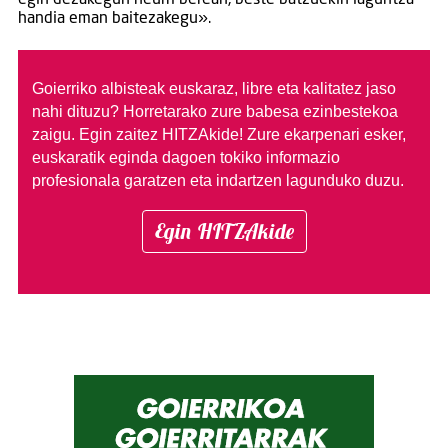
handia eman baitezakegu».
Goierriko albisteak euskaraz, libre eta kalitatez jaso
nahi dituzu?
Horretarako zure babesa ezinbestekoa
zaigu. Egin zaitez HITZAkide!
Zure ekarpenari esker,
euskaratik eginda dagoen tokiko informazio
profesionala garatzen eta indartzen lagunduko duzu.
Egin HITZAkide