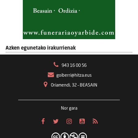
Azken egunetako irakurrienak
943 16 00 56
goiberri@hitza.eus
Oriamendi, 32 – BEASAIN
Nor gara