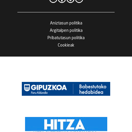
Aniztasun politika
Argitalpen politika
Pribatutasun politika
Cookieak