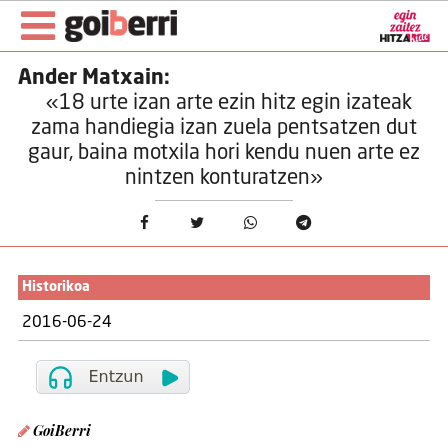
Ander Matxain:
«18 urte izan arte ezin hitz egin izateak
zama handiegia izan zuela pentsatzen dut
gaur, baina motxila hori kendu nuen arte ez
nintzen konturatzen»
Historikoa
2016-06-24
GoiBerri