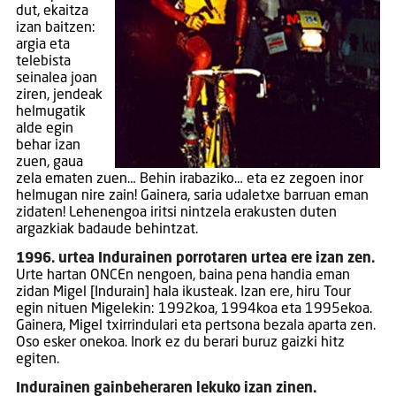
dut, ekaitza
izan baitzen:
argia eta
telebista
seinalea joan
ziren, jendeak
helmugatik
alde egin
behar izan
zuen, gaua
zela ematen zuen… Behin irabaziko… eta ez zegoen inor
helmugan nire zain! Gainera, saria udaletxe barruan eman
zidaten! Lehenengoa iritsi nintzela erakusten duten
argazkiak badaude behintzat.
1996. urtea Indurainen porrotaren urtea ere izan zen.
Urte hartan ONCEn nengoen, baina pena handia eman
zidan Migel [Indurain] hala ikusteak. Izan ere, hiru Tour
egin nituen Migelekin: 1992koa, 1994koa eta 1995ekoa.
Gainera, Migel txirrindulari eta pertsona bezala aparta zen.
Oso esker onekoa. Inork ez du berari buruz gaizki hitz
egiten.
Indurainen gainbeheraren lekuko izan zinen.