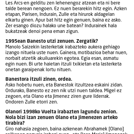
Les Arcs-en gelditu zen lehenengoz atzean eta ni bere
talde berean nengoen. Ez nuen berarekin hitz egin. Azken
etapan, Parisen, Indurain, Zulle eta hirurok aldagelan
elkartu ginen. Apur bat hitz egin genuen, baina ez asko.
Zer esango diozu halako une batean? Indurainek hala
bukatzeak denoi pena eman zigun.
1995ean Banesto utzi zenuen. Zergatik?
Manolo Saizekin lasterketak irabazteko aukera gehiago
izango nituela uste nuen. Gainera, motibazioa behar nuen,
norbait atzetik akuiluarekin egotea. Egia esan, asmatu
egin nuen. Bi urte haietan itzuli txikietan eta lasterketa
onetan garaipenak lortu nituen.
Banestora itzuli zinen, ordea.
Asko hobetu nuen, eta Banestok itzultzea eskaini zidan.
Ordurako, Banesto ez zen nik utzi nuen taldea. Migel ez
zegoen, eta Olano eta Jimenez ziren gure liderrak.
Ondoren Zulle etorri zen.
Olanori 1998ko Vuelta irabazten lagundu zenion.
Nola bizi izan zenuen Olano eta Jimenezen arteko
tirabira?
Giro nahasia zegoen, baina azkenean Abrahamek [Olano]