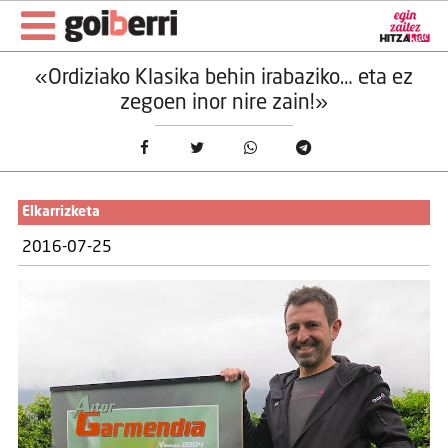
«Ordiziako Klasika behin irabaziko… eta ez
zegoen inor nire zain!»
Elkarrizketa
2016-07-25