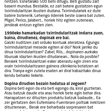
nintzen. Esnetarako 500 behi ditugu. Beti gustatu zait
baserri mundua. Bestalde, ez zait batere gustatzen egun
txirrindularitzan ikusten dudana. Txirrindulariek ez dute
batere botererik. Lehengo liderrek beste izaera bat zuten.
Migel, Perico, Jalabert… horiek hitz egiten zutenean,
jendeak entzun egiten zien.
1990eko hamarkadan txirrindularitzak indarra zuen,
baina, dirudienez, dopinak ere bai.
Gaizki iruditzen zait orduko kontuak ateratzea. Egungo
txirrindularitzari mesede egiten al dio? Nork jarriko du
dirua txirrindularitzan? Zabel, Riis… dopinaren aurkako
liburuak idazten ikusten ditudanean… Nola da posible?
Beraiek txirrindularitzari esker aberastu egin ziren eta
orain txirrindularitzaren gainera zikinkeria botatzen ari
dira. Tranpa egin zutela esaten ari dira! Irabazitako dirua
kendu beharko liekete.
Dopina dirudien bezain hedatua al zegoen?
Dopina beti egon da eta beti egongo da, kirol guztietan.
Arau batzuk daude eta arau horiek bete egin behar dira.
Harrapatzen ez dituzten produktu batzuk badaude… Ea
zer gertatzen den Eufemiano Fuentesen poltsak irekitzen
dituztenean… Berak ere beharbada sorpresaren bat