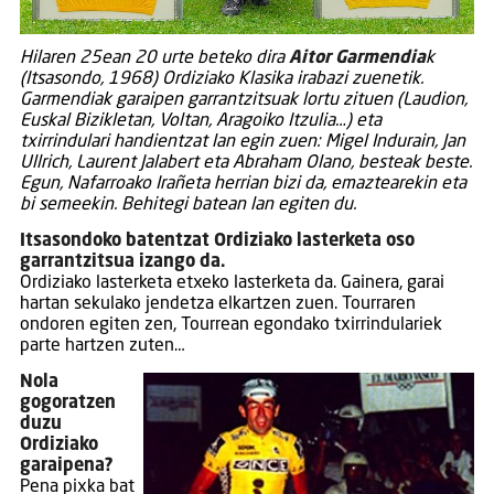
Hilaren 25ean 20 urte beteko dira
Aitor Garmendia
k
(Itsasondo, 1968) Ordiziako Klasika irabazi zuenetik.
Garmendiak garaipen garrantzitsuak lortu zituen (Laudion,
Euskal Bizikletan, Voltan, Aragoiko Itzulia…) eta
txirrindulari handientzat lan egin zuen: Migel Indurain, Jan
Ullrich, Laurent Jalabert eta Abraham Olano, besteak beste.
Egun, Nafarroako Irañeta herrian bizi da, emaztearekin eta
bi semeekin. Behitegi batean lan egiten du.
Itsasondoko batentzat Ordiziako lasterketa oso
garrantzitsua izango da.
Ordiziako lasterketa etxeko lasterketa da. Gainera, garai
hartan sekulako jendetza elkartzen zuen. Tourraren
ondoren egiten zen, Tourrean egondako txirrindulariek
parte hartzen zuten…
Nola
gogoratzen
duzu
Ordiziako
garaipena?
Pena pixka bat