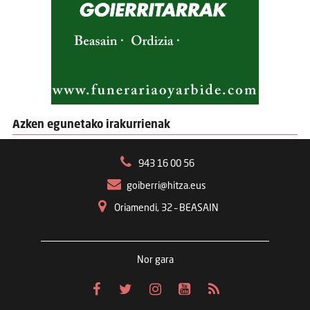
Azken egunetako irakurrienak
943 16 00 56
goiberri@hitza.eus
Oriamendi, 32 – BEASAIN
Nor gara