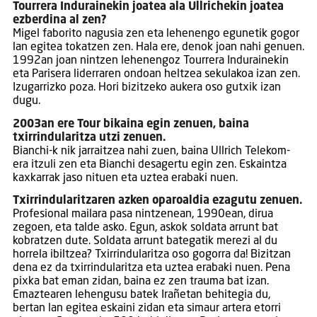
Tourrera Indurainekin joatea ala Ullrichekin joatea
ezberdina al zen?
Migel faborito nagusia zen eta lehenengo egunetik gogor
lan egitea tokatzen zen. Hala ere, denok joan nahi genuen.
1992an joan nintzen lehenengoz Tourrera Indurainekin
eta Parisera liderraren ondoan heltzea sekulakoa izan zen.
Izugarrizko poza. Hori bizitzeko aukera oso gutxik izan
dugu.
2003an ere Tour bikaina egin zenuen, baina
txirrindularitza utzi zenuen.
Bianchi-k nik jarraitzea nahi zuen, baina Ullrich Telekom-
era itzuli zen eta Bianchi desagertu egin zen. Eskaintza
kaxkarrak jaso nituen eta uztea erabaki nuen.
Txirrindularitzaren azken oparoaldia ezagutu zenuen.
Profesional mailara pasa nintzenean, 1990ean, dirua
zegoen, eta talde asko. Egun, askok soldata arrunt bat
kobratzen dute. Soldata arrunt bategatik merezi al du
horrela ibiltzea? Txirrindularitza oso gogorra da! Bizitzan
dena ez da txirrindularitza eta uztea erabaki nuen. Pena
pixka bat eman zidan, baina ez zen trauma bat izan.
Emaztearen lehengusu batek Irañetan behitegia du,
bertan lan egitea eskaini zidan eta simaur artera etorri