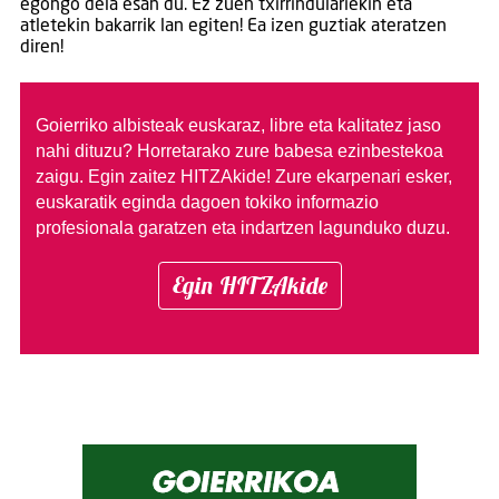
egongo dela esan du. Ez zuen txirrindulariekin eta
atletekin bakarrik lan egiten! Ea izen guztiak ateratzen
diren!
Goierriko albisteak euskaraz, libre eta kalitatez jaso
nahi dituzu?
Horretarako zure babesa ezinbestekoa
zaigu. Egin zaitez HITZAkide!
Zure ekarpenari esker,
euskaratik eginda dagoen tokiko informazio
profesionala garatzen eta indartzen lagunduko duzu.
Egin HITZAkide