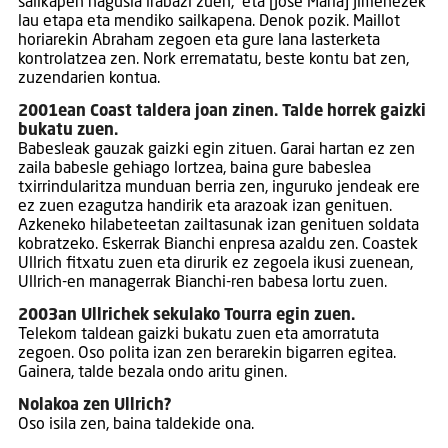
sailkapen nagusia irabazi zuen, eta [Jose Maria] Jimenezek
lau etapa eta mendiko sailkapena. Denok pozik. Maillot
horiarekin Abraham zegoen eta gure lana lasterketa
kontrolatzea zen. Nork errematatu, beste kontu bat zen,
zuzendarien kontua.
2001ean Coast taldera joan zinen. Talde horrek gaizki
bukatu zuen.
Babesleak gauzak gaizki egin zituen. Garai hartan ez zen
zaila babesle gehiago lortzea, baina gure babeslea
txirrindularitza munduan berria zen, inguruko jendeak ere
ez zuen ezagutza handirik eta arazoak izan genituen.
Azkeneko hilabeteetan zailtasunak izan genituen soldata
kobratzeko. Eskerrak Bianchi enpresa azaldu zen. Coastek
Ullrich fitxatu zuen eta dirurik ez zegoela ikusi zuenean,
Ullrich-en managerrak Bianchi-ren babesa lortu zuen.
2003an Ullrichek sekulako Tourra egin zuen.
Telekom taldean gaizki bukatu zuen eta amorratuta
zegoen. Oso polita izan zen berarekin bigarren egitea.
Gainera, talde bezala ondo aritu ginen.
Nolakoa zen Ullrich?
Oso isila zen, baina taldekide ona.