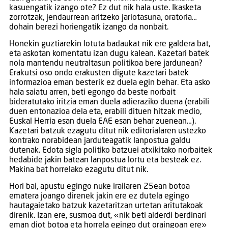
kasuengatik izango ote? Ez dut nik hala uste. Ikasketa
zorrotzak, jendaurrean aritzeko jariotasuna, oratoria…
dohain berezi horiengatik izango da nonbait.
Honekin guztiarekin lotuta badaukat nik ere galdera bat,
eta askotan komentatu izan dugu kalean. Kazetari batek
nola mantendu neutraltasun politikoa bere jardunean?
Erakutsi oso ondo erakusten digute kazetari batek
informazioa eman besterik ez duela egin behar. Eta asko
hala saiatu arren, beti egongo da beste norbait
bideratutako iritzia eman duela adieraziko duena (erabili
duen entonazioa dela eta, erabili dituen hitzak medio,
Euskal Herria esan duela EAE esan behar zuenean…).
Kazetari batzuk ezagutu ditut nik editorialaren ustezko
kontrako norabidean jarduteagatik lanpostua galdu
dutenak. Edota sigla politiko batzuei atxikitako norbaitek
hedabide jakin batean lanpostua lortu eta besteak ez.
Makina bat horrelako ezagutu ditut nik.
Hori bai, apustu egingo nuke irailaren 25ean botoa
ematera joango direnek jakin ere ez dutela egingo
hautagaietako batzuk kazetaritzan urtetan aritutakoak
direnik. Izan ere, susmoa dut, «nik beti alderdi berdinari
eman diot botoa eta horrela egingo dut oraingoan ere»