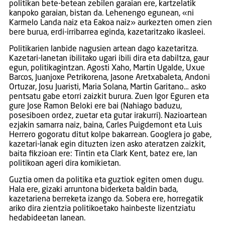
politikan bete-betean zebilen garaian ere, kartzelatik
kanpoko garaian, bistan da. Lehenengo egunean, «ni
Karmelo Landa naiz eta Eakoa naiz» aurkezten omen zien
bere burua, erdi-irribarrea eginda, kazetaritzako ikasleei.
Politikarien lanbide nagusien artean dago kazetaritza.
Kazetari-lanetan ibilitako ugari ibili dira eta dabiltza, gaur
egun, politikagintzan. Agosti Xaho, Martin Ugalde, Uxue
Barcos, Juanjoxe Petrikorena, Jasone Aretxabaleta, Andoni
Ortuzar, Josu Juaristi, Maria Solana, Martin Garitano… asko
pentsatu gabe etorri zaizkit burura. Zuen Igor Eguren eta
gure Jose Ramon Beloki ere bai (Nahiago baduzu,
posesiboen ordez, zuetar eta gutar irakurri). Nazioartean
ezjakin samarra naiz, baina, Carles Puigdemont eta Luis
Herrero gogoratu ditut kolpe bakarrean. Googlera jo gabe,
kazetari-lanak egin dituzten izen asko ateratzen zaizkit,
baita fikzioan ere: Tintin eta Clark Kent, batez ere, lan
politikoan ageri dira komikietan.
Guztia omen da politika eta guztiok egiten omen dugu.
Hala ere, gizaki arruntona biderketa baldin bada,
kazetariena berreketa izango da. Sobera ere, horregatik
ariko dira zientzia politikoetako hainbeste lizentziatu
hedabideetan lanean.