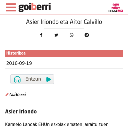
Asier Iriondo eta Aitor Calvillo
Historikoa
2016-09-19
GoiBerri
Asier Iriondo
Karmelo Landak EHUn eskolak ematen jarraitu zuen