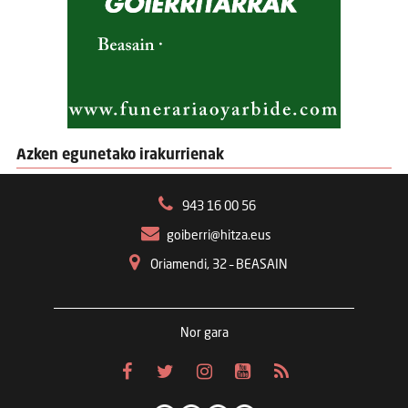
Azken egunetako irakurrienak
943 16 00 56
goiberri@hitza.eus
Oriamendi, 32 – BEASAIN
Nor gara