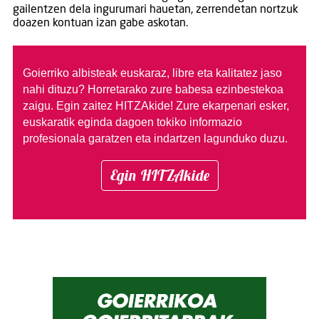
gailentzen dela ingurumari hauetan, zerrendetan nortzuk
doazen kontuan izan gabe askotan.
Goierriko albisteak euskaraz, libre eta kalitatez jaso
nahi dituzu?
Horretarako zure babesa ezinbestekoa
zaigu. Egin zaitez HITZAkide!
Zure ekarpenari esker,
euskaratik eginda dagoen tokiko informazio
profesionala garatzen eta indartzen lagunduko duzu.
Egin HITZAkide