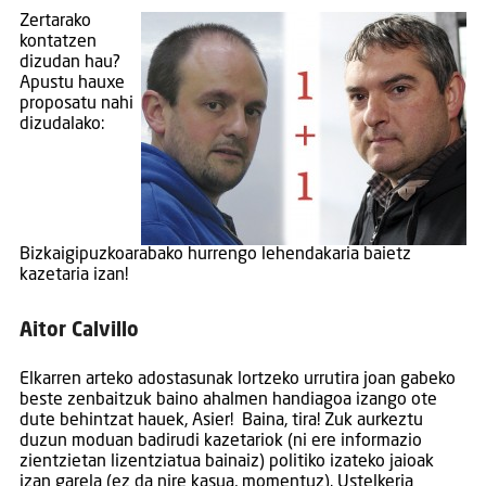
Zertarako
kontatzen
dizudan hau?
Apustu hauxe
proposatu nahi
dizudalako:
Bizkaigipuzkoarabako hurrengo lehendakaria baietz
kazetaria izan!
Aitor Calvillo
Elkarren arteko adostasunak lortzeko urrutira joan gabeko
beste zenbaitzuk baino ahalmen handiagoa izango ote
dute behintzat hauek, Asier! Baina, tira! Zuk aurkeztu
duzun moduan badirudi kazetariok (ni ere informazio
zientzietan lizentziatua bainaiz) politiko izateko jaioak
izan garela (ez da nire kasua, momentuz). Ustelkeria