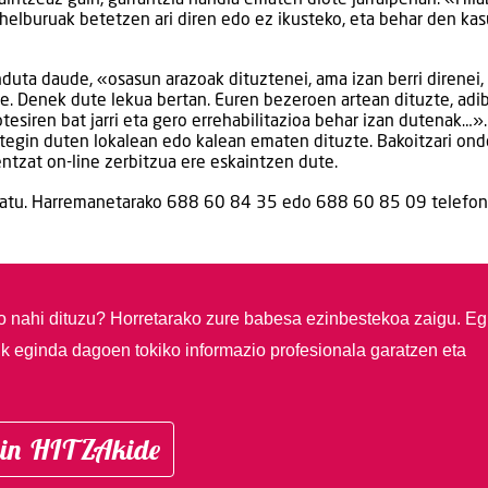
o helburuak betetzen ari diren edo ez ikusteko, eta behar den ka
duta daude, «osasun arazoak dituztenei, ama izan berri direnei,
 Denek dute lekua bertan. Euren bezeroen artean dituzte, adib
otesiren bat jarri eta gero errehabilitazioa behar izan dutenak…».
tegin duten lokalean edo kalean ematen dituzte. Bakoitzari on
ntzat on-line zerbitzua ere eskaintzen dute.
tatu. Harremanetarako 688 60 84 35 edo 688 60 85 09 telefon
so nahi dituzu?
Horretarako zure babesa ezinbestekoa zaigu. Eg
ik eginda dagoen tokiko informazio profesionala garatzen eta
in HITZAkide