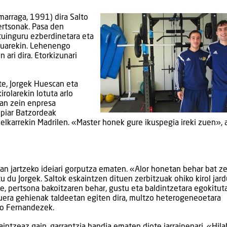
marraga, 1991) dira Salto
rtsonak. Pasa den
estuinguru ezberdinetara eta
ruarekin. Lehenengo
ari dira. Etorkizunari
te, Jorgek Huescan eta
rolarekin lotuta arlo
tan zein enpresa
npiar Batzordeak
lkarrekin Madrilen. «Master honek gure ikuspegia ireki zuen», 
an jartzeko ideiari gorputza ematen. «Alor honetan behar bat z
 du Jorgek. Saltok eskaintzen dituen zerbitzuak ohiko kirol jar
e, pertsona bakoitzaren behar, gustu eta baldintzetara egokitut
uera gehienak taldeetan egiten dira, multzo heterogeneoetara
io Fernandezek.
ntzeaz gain, garrantzia handia ematen diote jarraipenari. «Hil