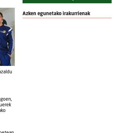
Azken egunetako irakurrienak
azaldu
egoen,
duerek
ako
abetean