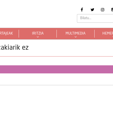
RTAJEAK
IRITZIA
MULTIMEDIA
HEME
akiarik ez