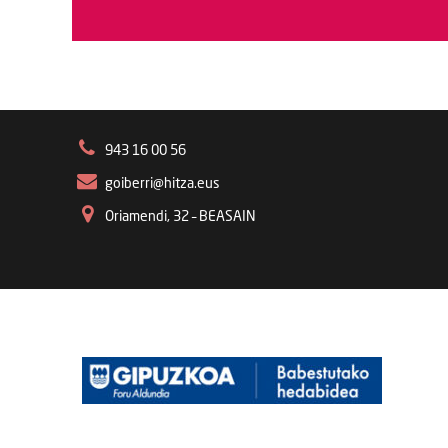
943 16 00 56
goiberri@hitza.eus
Oriamendi, 32 – BEASAIN