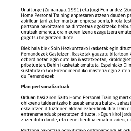
Unai Jorge (Zumarraga, 1991) eta Jurgi Fernandez (Zu
Home Personal Training enpresaren atzean dauden pe
apirilean jarri zuten martxan enpresa berria, kirola t
pertsona bakoitzaren baldintzetara egokitzeko helbu
urratsak emanda, orain euren izena ezagutzera ematen 
gogotsu begiratzen diote.
Biek hala biek Soin Hezkuntzako ikasketak egin dituz
Fernandezek Gasteizen. Ikasketak gauzatu bitartean ki
ezberdinetan egin dute lan ikastetxeetan, kiroldegie
pribatuetan. Behin ikasketak amaituta, Espainiako Oli
sustatutako Goi Errendimenduko masterra egin zuten e
du Fernandezek.
Plan pertsonalizatuak
Orduan hasi ziren Salto Home Personal Training martx
ohikoena taldeentzako klaseak ematea baita», zehaztu
eskaintzen dituztenen aldean ezberdinak dira. Izan er
entrenamenduak prestatzen dituzte. «Egun kirol jard
zuzenduta daude, eta denei berdina ematen zaie», d
Pertsona bakoitzari egokitutako entrenamenduak eskai