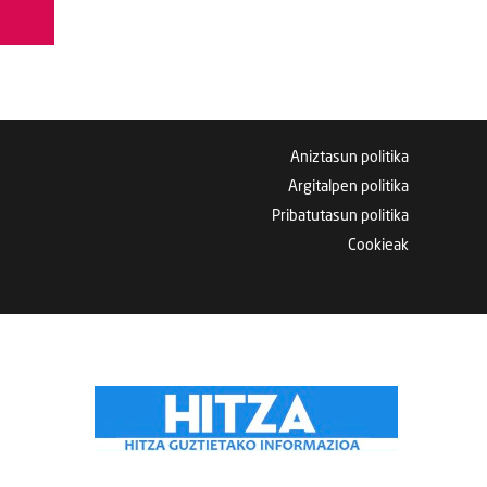
Aniztasun politika
Argitalpen politika
Pribatutasun politika
Cookieak