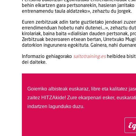
behin elkartzen gara pertsonarekin, hasieran jarritak
entrenamendu taula aldatzeko», zehaztu du Jorgek.
Euren zerbitzuak adin tarte guztietako jendeari zuzen
errendimenduan hobetu nahi dutenei…», zehaztu dute.
kirolariak, baina baita «dialisian dauden pertsonak, pr
Zerbitzuak bezeroaren etxean bertan, Urretxuko Mugi
datorkion ingurunera egokituta. Gainera, nahi duenare
Informazio gehiagorako
saltotraining.es
helbidea bisi
dei daiteke.
Goierriko albisteak euskaraz, libre eta kalitatez ja
zaitez HITZAkide!
Zure ekarpenari esker, euskarat
indartzen lagunduko duzu.
Eg