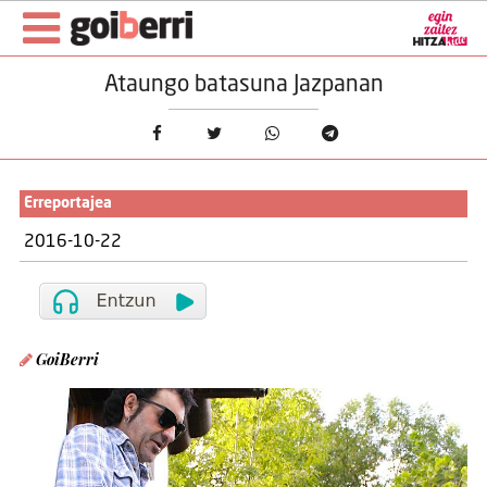
Ataungo batasuna Jazpanan
Erreportajea
2016-10-22
GoiBerri