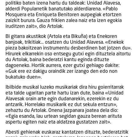
politiko baten izena hartu du taldeak: Unidad Alavesa,
alderdi Popularretik banatutako alderdiarena. «Pablo
Mosquera eta Enriqueta Benitoren aurpegiak etortzen
zaizkit burura. Gauza frikien zalea naiz eta izen egokia
iruditzen zait», dio Artolak.
Bi gitarra akustikok (Artola eta Bikuña) eta Enekoren
banjoak, trikitiak… osatzen du Unidad Alavesa. «Enekok
pieza bakoitzean instrumentu desberdinen bat jotzen du».
Hirurek elkarrekin oso entsegu gutxi egin dituztela aitortu
du Artolak, baina bederatzi kantu eginda dituzte
dagoeneko. Hortik aurrera, ezer gutxi gehiago dakite:
«Guk ere ez dakigu oraindik zer izango den edo non
bukatuko duen».
Ibilbide musikal luzeko musikariak dira hiru goierritarrak
eta talde ugaritan parte hartu izan dute, baina «Unidad
Alavesak orain arte egin dudanarekin, ezerekin ez du
antzarik. Horrelako musikarik ez dut sekula entzun»,
zehaztu du Artolak. Onena Jazpanara joatea dela dio:
«Egia esanda, lau urtean segidan gauza berean arituta
aspertu egiten naiz eta aldatzea gustatzen zait».
Abesti gehienak euskaraz kantatzen dituzte, bederatzitik