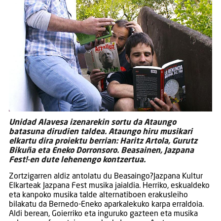
Unidad Alavesa izenarekin sortu da Ataungo
batasuna dirudien taldea. Ataungo hiru musikari
elkartu dira proiektu berrian: Haritz Artola, Gurutz
Bikuña eta Eneko Dorronsoro. Beasainen, Jazpana
Fest!-en dute lehenengo kontzertua.
Zortzigarren aldiz antolatu du Beasaingo?Jazpana Kultur
Elkarteak Jazpana Fest musika jaialdia. Herriko, eskualdeko
eta kanpoko musika talde alternatiboen erakusleiho
bilakatu da Bernedo-Eneko aparkalekuko karpa erraldoia.
Aldi berean, Goierriko eta inguruko gazteen eta musika