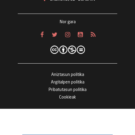
Nor gara
Aniztasun politika
Argitalpen politika
Pribatutasun politika
Cookieak