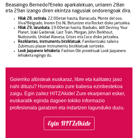
Beasaingo Bernedo?Eneko aparkalekuan, urriaren 28an
eta 29an izango diren ekintza nagusiak ondorengoak dira.
Hilak 28, ostirala.
22:00etan hasita, Barracuda, Monte del oso,
Viva?Belgrado, Inoren Ero Ni, Betunizer eta Rocket disko jartzailea.
Hilak 29, larunbata.
19:00etan hasita, Baobabs, Will Destroy Your
Planet, Izaki Gardenak, Last Train, Morgan, John Berkhout,
Nudozurdo, Unidad Alavesa, Grises eta Coco disko jartzailea.
Reziklantes, instrumentu birziklatuak.
Familientzako tailerra
Zubimuzu plazan instrumentu birziklatuak sortzeko.
Look Jazpanero lehiaketa
. Fashion Ole proiektuak Look Jazpanero
lehiaketa egingo du.
Goierriko albisteak euskaraz, libre eta kalitatez jaso
nahi dituzu?
Horretarako zure babesa ezinbestekoa
zaigu. Egin zaitez HITZAkide!
Zure ekarpenari esker,
euskaratik eginda dagoen tokiko informazio
profesionala garatzen eta indartzen lagunduko duzu.
Egin HITZAkide