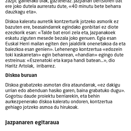
zazpi; gainerako biak, gazteleraz. Jazpanan bertsioren bat
ere joko dutela aurreratu dute, «40 minutu bete beharra
dauzkagu eta».
Diskoa kaleratu aurretik kontzerturik jotzeko asmorik ez
bazuten ere, beasaindarrek egindako gonbitari ez diote
ezezkorik esan: «Talde bat erori zela eta, Jazpanakoek
eskatu ziguten mesede bezala joko genuen. Egia esan
Euskal Herri mailan egiten den jaialdirik onenetakoa da eta
baiezkoa esan genien». Lehenengo kontzertua «edozein
toki kaskarretan» egin beharrean, «handian» egingo dute
estreinua: «Eszenatoki eta karpa handi batean…», dio
Haritz Artolak, irribarrez.
Diskoa buruan
Diskoa grabatzeko asmotan dira ataundarrak, «ez dakigu
urrian edo abenduan hasiko garen, baina grabatuko dugu».
Gogotsu daude proiektu berriarekin, eta behin
aurkezpenerako diskoa kaleratu ondoren, kontzertua
gehiago jotzeko asmoa du hirukoak.
Jazpanaren egitaraua