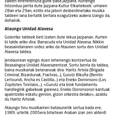
zaleen erreferentzia gune bada Jazpana. Aurtengo
hitzordua jarrita dute Jazpana Kultur Elkartekoek: urriaren
28an eta 29an, estilo eta jatorri desberdinetako musika
taldeen lana bertatik bertara ezagutzeko aukera izango da,
dohainik.
Ataungo Unidad Alavesa
Goierriko taldeek beti izaten dute lekua Jazpanan. Aurten
bi talde ariko dira: Barracuda eta Unidad Alavesa. Nikkin
beasaindarraren ordez ariko da Ataunen sortu den Unidad
Alavesa taldea.
Jendaurrean egingo duen lehenengo kontzertua da
Beasaingoa Unidad Alavesarentzat. Sortu berria da taldea,
baina musikariak beteranoak dira: Haritz Artola (Brigada
Criminal, Bizardunak, Fiachras…), Gurutz Bikuña (Benito
Lertxundi, Ancha es Castilla…) eta Eneko Dorronsoro (Los
Zopilotes Txirriaos…). «Gurutz eta biok fundamentu
handiegirik gabekoak garenez, Eneko Dorronsorori kantuak
apaintzeko eskatu genion, gizon orkestra delako», azaldu
du Haritz Artolak.
Ataungo hiru musikariren batasunetik sortua bada ere,
1989. urtetik 2005era bitartean Araban izan zen alderdi