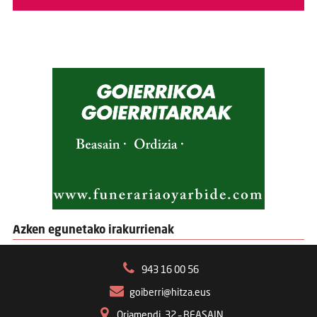
Azken egunetako irakurrienak
943 16 00 56
goiberri@hitza.eus
Oriamendi, 32 – BEASAIN