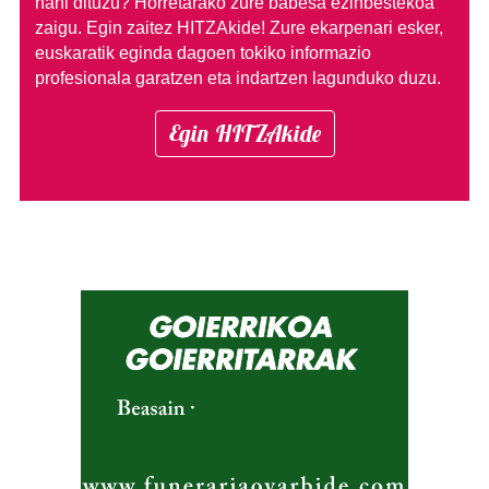
nahi dituzu?
Horretarako zure babesa ezinbestekoa
zaigu. Egin zaitez HITZAkide!
Zure ekarpenari esker,
euskaratik eginda dagoen tokiko informazio
profesionala garatzen eta indartzen lagunduko duzu.
Egin HITZAkide