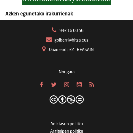
Azken egunetako irakurrienak
943 16 00 56
goiberri@hitza.eus
Oriamendi, 32 – BEASAIN
Nor gara
Aniztasun politika
Argitalpen politika