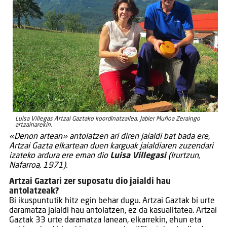
Luisa Villegas Artzai Gaztako koordinatzailea, Jabier Muñoa Zeraingo
artzainarekin.
«Denon artean» antolatzen ari diren jaialdi bat bada ere,
Artzai Gazta elkartean duen karguak jaialdiaren zuzendari
izateko ardura ere eman dio
Luisa Villegasi
(Irurtzun,
Nafarroa, 1971).
Artzai Gaztari zer suposatu dio jaialdi hau
antolatzeak?
Bi ikuspuntutik hitz egin behar dugu. Artzai Gaztak bi urte
daramatza jaialdi hau antolatzen, ez da kasualitatea. Artzai
Gaztak 33 urte daramatza lanean, elkarrekin, ehun eta