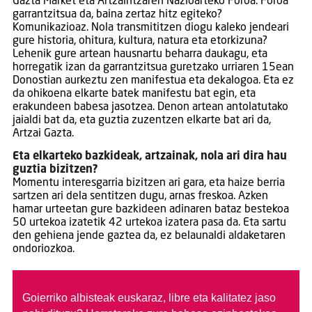
Gazta Market eta Artzaintzaren Nazioarteko Foroa. Foroa
garrantzitsua da, baina zertaz hitz egiteko?
Komunikazioaz. Nola transmititzen diogu kaleko jendeari
gure historia, ohitura, kultura, natura eta etorkizuna?
Lehenik gure artean hausnartu beharra daukagu, eta
horregatik izan da garrantzitsua guretzako urriaren 15ean
Donostian aurkeztu zen manifestua eta dekalogoa. Eta ez
da ohikoena elkarte batek manifestu bat egin, eta
erakundeen babesa jasotzea. Denon artean antolatutako
jaialdi bat da, eta guztia zuzentzen elkarte bat ari da,
Artzai Gazta.
Eta elkarteko bazkideak, artzainak, nola ari dira hau
guztia bizitzen?
Momentu interesgarria bizitzen ari gara, eta haize berria
sartzen ari dela sentitzen dugu, arnas freskoa. Azken
hamar urteetan gure bazkideen adinaren bataz bestekoa
50 urtekoa izatetik 42 urtekoa izatera pasa da. Eta sartu
den gehiena jende gaztea da, ez belaunaldi aldaketaren
ondoriozkoa.
Goierriko albisteak euskaraz, libre eta kalitatez jaso