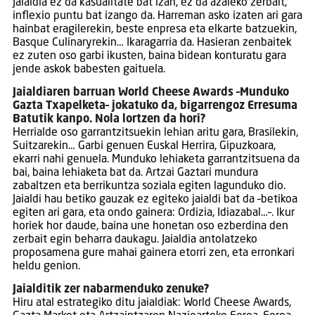
Jaialdia ez da kasualitate bat izan, ez da azaleko zerbait,
inflexio puntu bat izango da. Harreman asko izaten ari gara
hainbat eragilerekin, beste enpresa eta elkarte batzuekin,
Basque Culinaryrekin… Ikaragarria da. Hasieran zenbaitek
ez zuten oso garbi ikusten, baina bidean konturatu gara
jende askok babesten gaituela.
Jaialdiaren barruan World Cheese Awards –Munduko
Gazta Txapelketa– jokatuko da, bigarrengoz Erresuma
Batutik kanpo. Nola lortzen da hori?
Herrialde oso garrantzitsuekin lehian aritu gara, Brasilekin,
Suitzarekin… Garbi genuen Euskal Herrira, Gipuzkoara,
ekarri nahi genuela. Munduko lehiaketa garrantzitsuena da
bai, baina lehiaketa bat da. Artzai Gaztari mundura
zabaltzen eta berrikuntza soziala egiten lagunduko dio.
Jaialdi hau betiko gauzak ez egiteko jaialdi bat da –betikoa
egiten ari gara, eta ondo gainera: Ordizia, Idiazabal…–. Ikur
horiek hor daude, baina une honetan oso ezberdina den
zerbait egin beharra daukagu. Jaialdia antolatzeko
proposamena gure mahai gainera etorri zen, eta erronkari
heldu genion.
Jaialditik zer nabarmenduko zenuke?
Hiru atal estrategiko ditu jaialdiak: World Cheese Awards,