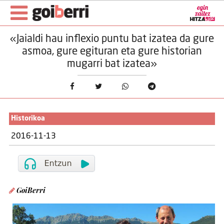
«Jaialdi hau inflexio puntu bat izatea da gure
asmoa, gure egituran eta gure historian
mugarri bat izatea»
Historikoa
2016-11-13
GoiBerri