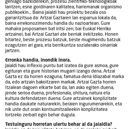
gehiago bazkiderekin, prozesu zientifiko-teknologikoak
lantzen, esne gordinaren kalitatea, harremanak organismo
publikoekin… Baina jaialdi hau proiektu bezala oso
garrantzitsua da: Artzai Gaztaren lan esparrua lokala da,
baina errekonozimendu handia du nazioartean. Gure
mahaira proposamen bat iritsi zen, bai Euskal Herriko
artzainei, bai Artzai Gaztari ate berriak irekitzeko. Honen
bitartez, beste prozesu batzuk, beste mugimendu batzuk
ezagutzen ari gara, eta berrikuntza sozialerako oinarriak
jartzen.
Erronka handia, inondik inora.
Jaialdi hau inflexio puntu bat izatea da gure asmoa, gure
egituran eta gure historian mugarri izango dena. Artzai
Gazta ez da horren ezaguna, famatua dena Idiazabal marka
da, edo artzain bakoitzaren markak. Artzai Gazta horren
itzalean dagoen elkarte bat da, lan asko egiten duena,
jende serioa duena, profesionala, ohitura, natura eta
kultura defendatzen duena. Gure artzainek konplizitate
handia daukate naturarekin, beraien ingurumenarekin, eta
nik uste dut orain kontsumitzaileekin konplizitatea
lortzeko zerbait egin behar dugula.
Testuinguru horretan ulertu behar al da jaialdia?